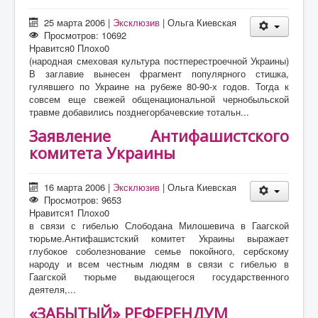
25 марта 2006
|
Эксклюзив
|
Ольга Киевская
Просмотров: 10692
Нравится
0
Плохо
0
(народная смеховая культура постперестроечной Украины)
В заглавие вынесен фрагмент популярного стишка,
гулявшего по Украине на рубеже 80-90-х годов. Тогда к
совсем еще свежей общенациональной чернобыльской
травме добавились позднегорбачевские тотальн...
Заявление Антифашистского
комитета Украины
16 марта 2006
|
Эксклюзив
|
Ольга Киевская
Просмотров: 9653
Нравится
1
Плохо
0
в связи с гибелью Слободана Милошевича в Гаагской
тюрьме.Антифашистский комитет Украины выражает
глубокое соболезнование семье покойного, сербскому
народу и всем честным людям в связи с гибелью в
Гаагской тюрьме выдающегося государственного
деятеля,...
«ЗАБЫТЫЙ» РЕФЕРЕНДУМ