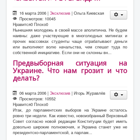
16 марта 2006
|
Эксклюзив
|
Ольга Киевская
Просмотров: 10045
Нравится
0
Плохо
0
Нынешняя молодежь в своей массе аполитична. Не будем
наивны: даже участвующие в многолюдных митингах и
прочих массовках студенты чаще отрабатывают деньги
или выполняют волю начальства, чем спешат туда по
собственной инициативе. Если они не склонны вн...
Предвыборная ситуация на
Украине. Что нам грозит и что
делать?
06 марта 2006
|
Эксклюзив
|
Игорь Журавлёв
Просмотров: 10552
Нравится
0
Плохо
0
Итак, до парламентских выборов на Украине осталось
ровно три недели. Как известно, новоизбранный Верховный
Совет согласно новой редакции Конституции будет иметь
довольно широкие полномочия, и Украина станет уже не
президентско-парламентской, а парлам...