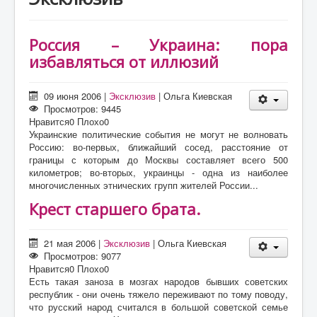
О проекте
Статьи
Россия – Украина: пора
Литература
избавляться от иллюзий
09 июня 2006
|
Эксклюзив
|
Ольга Киевская
Просмотров: 9445
Нравится
0
Плохо
0
Украинские политические события не могут не волновать
Россию: во-первых, ближайший сосед, расстояние от
границы с которым до Москвы составляет всего 500
километров; во-вторых, украинцы - одна из наиболее
многочисленных этнических групп жителей России...
Крест старшего брата.
21 мая 2006
|
Эксклюзив
|
Ольга Киевская
Просмотров: 9077
Нравится
0
Плохо
0
Есть такая заноза в мозгах народов бывших советских
республик - они очень тяжело переживают по тому поводу,
что русский народ считался в большой советской семье