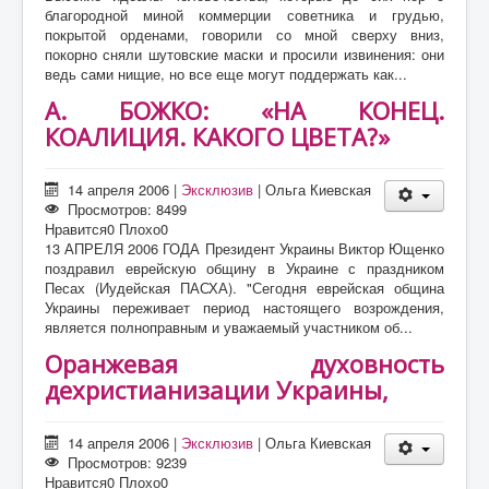
благородной миной коммерции советника и грудью,
покрытой орденами, говорили со мной сверху вниз,
покорно сняли шутовские маски и просили извинения: они
ведь сами нищие, но все еще могут поддержать как...
А. БОЖКО: «НА КОНЕЦ.
КОАЛИЦИЯ. КАКОГО ЦВЕТА?»
14 апреля 2006
|
Эксклюзив
|
Ольга Киевская
Просмотров: 8499
Нравится
0
Плохо
0
13 АПРЕЛЯ 2006 ГОДА Президент Украины Виктор Ющенко
поздравил еврейскую общину в Украине с праздником
Песах (Иудейская ПАСХА). "Сегодня еврейская община
Украины переживает период настоящего возрождения,
является полноправным и уважаемый участником об...
Оранжевая духовность
дехристианизации Украины,
14 апреля 2006
|
Эксклюзив
|
Ольга Киевская
Просмотров: 9239
Нравится
0
Плохо
0