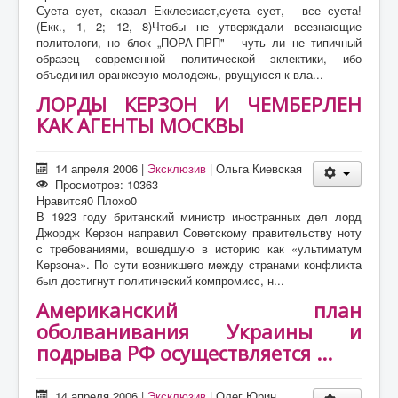
Суета сует, сказал Екклесиаст,суета сует, - все суета!
(Екк., 1, 2; 12, 8)Чтобы не утверждали всезнающие
политологи, но блок „ПОРА-ПРП" - чуть ли не типичный
образец современной политической эклектики, ибо
объединил оранжевую молодежь, рвущуюся к вла...
ЛОРДЫ КЕРЗОН И ЧЕМБЕРЛЕН
КАК АГЕНТЫ МОСКВЫ
14 апреля 2006
|
Эксклюзив
|
Ольга Киевская
Просмотров: 10363
Нравится
0
Плохо
0
В 1923 году британский министр иностранных дел лорд
Джордж Керзон направил Советскому правительству ноту
с требованиями, вошедшую в историю как «ультиматум
Керзона». По сути возникшего между странами конфликта
был достигнут политический компромисс, н...
Американский план
оболванивания Украины и
подрыва РФ осуществляется ...
14 апреля 2006
|
Эксклюзив
|
Олег Юрин