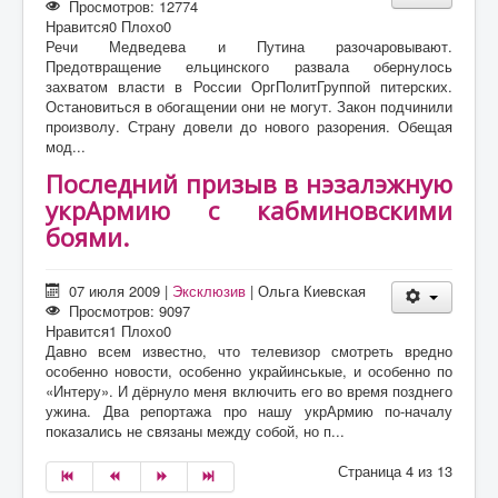
Просмотров: 12774
Нравится
0
Плохо
0
Речи Медведева и Путина разочаровывают.
Предотвращение ельцинского развала обернулось
захватом власти в России ОргПолитГруппой питерских.
Остановиться в обогащении они не могут. Закон подчинили
произволу. Страну довели до нового разорения. Обещая
мод...
Последний призыв в нэзалэжную
укрАрмию с кабминовскими
боями.
07 июля 2009
|
Эксклюзив
|
Ольга Киевская
Просмотров: 9097
Нравится
1
Плохо
0
Давно всем известно, что телевизор смотреть вредно
особенно новости, особенно украйинськые, и особенно по
«Интеру». И дёрнуло меня включить его во время позднего
ужина. Два репортажа про нашу укрАрмию по-началу
показались не связаны между собой, но п...
Страница 4 из 13