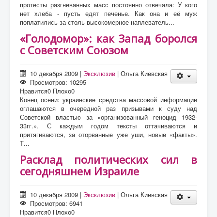
протесты разгневанных масс постоянно отвечала: У кого
нет хлеба - пусть едят печенье. Как она и её муж
поплатились за столь высокомерное наплеватель...
«Голодомор»: как Запад боролся
с Советским Союзом
10 декабря 2009
|
Эксклюзив
|
Ольга Киевская
Просмотров: 10295
Нравится
0
Плохо
0
Конец осени: украинские средства массовой информации
оглашаются в очередной раз призывами к суду над
Советской властью за «организованный геноцид 1932-
33гг.». С каждым годом тексты оттачиваются и
притягиваются, за оторванные уже уши, новые «факты».
Т...
Расклад политических сил в
сегодняшнем Израиле
10 декабря 2009
|
Эксклюзив
|
Ольга Киевская
Просмотров: 6941
Нравится
0
Плохо
0