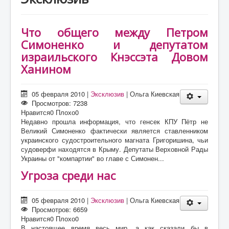
О проекте
Статьи
Что общего между Петром
Литература
Симоненко и депутатом
израильского Кнэссэта Довом
Ханином
05 февраля 2010
|
Эксклюзив
|
Ольга Киевская
Просмотров: 7238
Нравится
0
Плохо
0
Недавно прошла информация, что генсек КПУ Пётр не
Великий Симоненко фактически является ставленником
украинского судостроительного магната Григоришина, чьи
судоверфи находятся в Крыму. Депутаты Верховной Рады
Украины от "компартии" во главе с Симонен...
Угроза среди нас
05 февраля 2010
|
Эксклюзив
|
Ольга Киевская
Просмотров: 6659
Нравится
0
Плохо
0
В настоящее время весь мир, а как сказали бы в