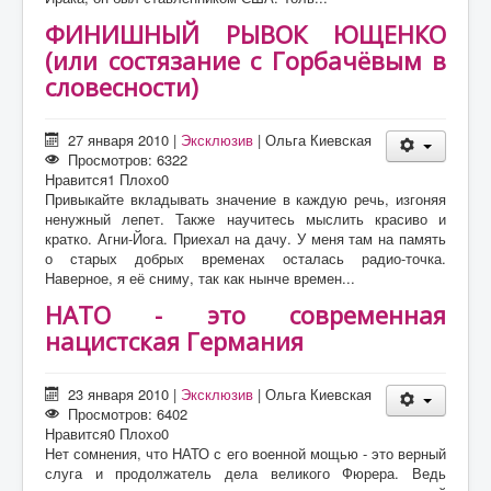
ФИНИШНЫЙ РЫВОК ЮЩЕНКО
(или состязание с Горбачёвым в
словесности)
27 января 2010
|
Эксклюзив
|
Ольга Киевская
Просмотров: 6322
Нравится
1
Плохо
0
Привыкайте вкладывать значение в каждую речь, изгоняя
ненужный лепет. Также научитесь мыслить красиво и
кратко. Агни-Йога. Приехал на дачу. У меня там на память
о старых добрых временах осталась радио-точка.
Наверное, я её сниму, так как нынче времен...
НАТО - это современная
нацистская Германия
23 января 2010
|
Эксклюзив
|
Ольга Киевская
Просмотров: 6402
Нравится
0
Плохо
0
Нет сомнения, что НАТО с его военной мощью - это верный
слуга и продолжатель дела великого Фюрера. Ведь