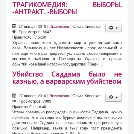
ТРАГИКОМЕДИЯ: ВЫБОРЫ.
-АНТРАКТ. -ВЫБОРЫ
27 января 2010
|
Эксклюзив
|
Ольга Киевская
Просмотров: 6647
Нравится
0
Плохо
0
Украина продолжает удивлять мир и удивляться сама
себе. Возможно 18 лет Незалежности - срок маленький, и
нам еще много раз придется услышать слово «впервые» в
контексте выборов в Президенты Украины и прочих
событий новейшей истории государства. Тради...
Убийство Саддама было не
казнью, а варварским убийством
27 января 2010
|
Эксклюзив
|
Ольга Киевская
Просмотров: 7083
Нравится
0
Плохо
0
Чтобы правильно рассуждать о личности Саддама, нужно
понимать, что за годы его бурной военной и политической
деятельности Саддам не всегда занимал прогрессивную
позицию. Например, заняв в 1977 году пост президента
Ирака, он был ставленником США. Толь...