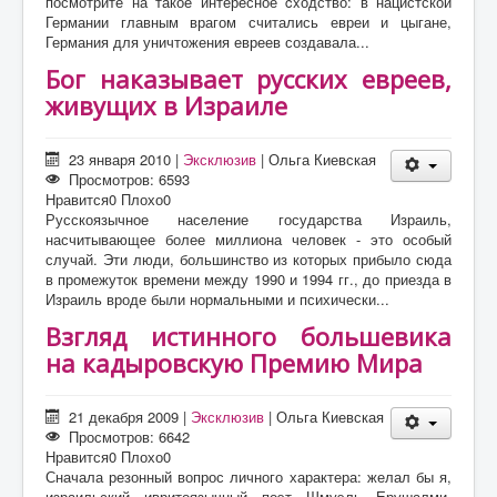
посмотрите на такое интересное cxодство: в нацистской
Германии главным врагом считались евреи и цыгане,
Германия для уничтожения евреев создавала...
Бог наказывает русских евреев,
живущих в Израиле
23 января 2010
|
Эксклюзив
|
Ольга Киевская
Просмотров: 6593
Нравится
0
Плохо
0
Русскоязычное население государства Израиль,
насчитывающее более миллиона человек - это особый
случай. Эти люди, большинство из которых прибыло сюда
в промежуток времени между 1990 и 1994 гг., до приезда в
Израиль вроде были нормальными и психически...
Взгляд истинного большевика
на кадыровскую Премию Мира
21 декабря 2009
|
Эксклюзив
|
Ольга Киевская
Просмотров: 6642
Нравится
0
Плохо
0
Сначала резонный вопрос личного характера: желал бы я,
израильский ивритоязычный поэт Шмуэль Ерушалми,