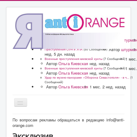
Автор
штурма
Преступления ОУН и УПА
(50 Сообщений)
нед. 5 дн. назад
Автор
штурма
Преступления ОУН и УПА
(50 Сообщений)
нед. 5 дн. назад
1 мес.
Военные преступления киевской хунты
(7 Сообщений)
Автор
Ольга Киевская
нед. назад
1 мес.
Военные преступления киевской хунты
(7 Сообщений)
Автор
Ольга Киевская
нед. назад
Удар по музею-панораме «Оборона Севастополя» - в ч...
(1
Сообщений)
Автор
Ольга Киевская
1 мес. 2 нед. назад
Главная
По вопросам рекламы обращаться в редакцию info@anti-
orange.com
Форум
Эксклюзив