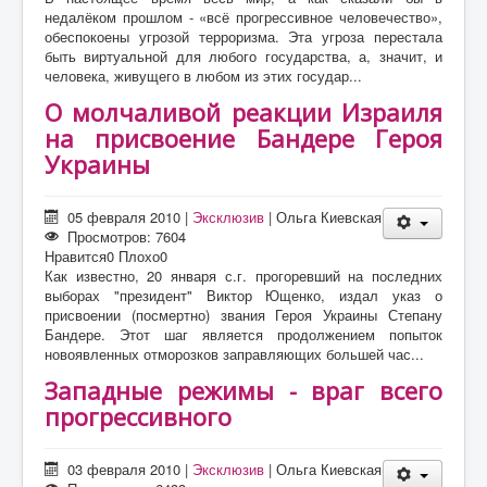
недалёком прошлом - «всё прогрессивное человечество»,
обеспокоены угрозой терроризма. Эта угроза перестала
быть виртуальной для любого государства, а, значит, и
человека, живущего в любом из этих государ...
О молчаливой реакции Израиля
на присвоение Бандере Героя
Украины
05 февраля 2010
|
Эксклюзив
|
Ольга Киевская
Просмотров: 7604
Нравится
0
Плохо
0
Как известно, 20 января с.г. прогоревший на последних
выборах "президент" Виктор Ющенко, издал указ о
присвоении (посмертно) звания Героя Украины Степану
Бандере. Этот шаг является продолжением попыток
новоявленных отморозков заправляющих большей час...
Западные режимы - враг всего
прогрессивного
03 февраля 2010
|
Эксклюзив
|
Ольга Киевская