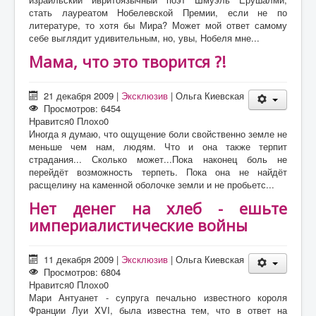
стать лауреатом Нобелевской Премии, если не по
литературе, то хотя бы Мира? Может мой ответ самому
себе выглядит удивительным, но, увы, Нобеля мне...
Мама, что это творится ?!
21 декабря 2009
|
Эксклюзив
|
Ольга Киевская
Просмотров: 6454
Нравится
0
Плохо
0
Иногда я думаю, что ощущение боли свойственно земле не
меньше чем нам, людям. Что и она также терпит
страдания... Сколько может...Пока наконец боль не
перейдёт возможность терпеть. Пока она не найдёт
расщелину на каменной оболочке земли и не пробьетс...
Нет денег на хлеб - ешьте
империалистические войны
11 декабря 2009
|
Эксклюзив
|
Ольга Киевская
Просмотров: 6804
Нравится
0
Плохо
0
Мари Антуанет - супруга печально известного короля
Франции Луи XVI, была известна тем, что в ответ на