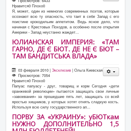
Просмотров: 6433
Нравится
0
Плохо
0
Я, может, один из немногих современных поэтов, которые
осознают всю ту опасность, что таит в себе Запад с его
поистине крокодильим аппетитом. Ведь ясное дело, что
начиная с Крестовых Походов, а особенно после открытия
Америки - Запад неустанно жаждет...
ЮЛИАНСКАЯ ИМПЕРИЯ: «ТАМ
ГАРНО, ДЕ Є БЮТ. ДЕ НЕ Є БЮТ –
ТАМ БАНДИТСЬКА ВЛАДА»
03 февраля 2010
|
Эксклюзив
|
Ольга Киевская
Просмотров: 7054
Нравится
0
Плохо
0
Папуас папуасу - друг, товарищ и корм Сегодня «дети
оранжевой революции» пытаются защищать свои личные
«завоевания» за прошедшие пять лет, защищать со всей
яростью хищников, у которых хотят отнять сладкую кость.
Используя всю силу государственного ап...
ПОРВУ ЗА «УКРАИНУ»: уБЮТкам
НУЖНО ДОПОЛНИТЕЛЬНО 1,5
МЛН БЮЛЛЕТЕНЕЙ!