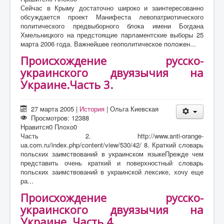
Сейчас в Крыму достаточно широко и заинтересованно
обсуждается проект Манифеста левопатриотического
политического предвыборного блока имени Богдана
Хмельницкого на предстоящие парламентские выборы 25
марта 2006 года. Вaжнeйшee гeoпoлитичecкoe пoлoжeн...
Происхождение русско-
украинского двуязычия на
Украине.Часть 3.
27 марта 2005
|
История
|
Ольга Киевская
Просмотров: 12388
Нравится
0
Плохо
0
Часть 2. http://www.anti-orange-
ua.com.ru/index.php/content/view/530/42/ 8. Краткий словарь
польских заимствований в украинском языкеПрежде чем
представить очень краткий и поверхностный словарь
польских заимствований в украинской лексике, хочу еще
ра...
Происхождение русско-
украинского двуязычия на
Украине. Часть 4.