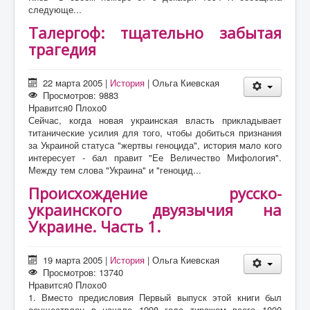
следующе...
Талергоф: тщательно забытая
трагедия
22 марта 2005
|
История
|
Ольга Киевская
Просмотров: 9883
Нравится
0
Плохо
0
Сейчас, когда новая украинская власть прикладывает
титанические усилия для того, чтобы добиться признания
за Украиной статуса "жертвы геноцида", история мало кого
интересует - бал правит "Ее Величество Мифология".
Между тем слова "Украина" и "геноцид...
Происхождение русско-
украинского двуязычия на
Украине. Часть 1.
19 марта 2005
|
История
|
Ольга Киевская
Просмотров: 13740
Нравится
0
Плохо
0
1. Вместо предисловия Первый выпуск этой книги был
осуществлен в начале 1998 года тиражом всего 1000