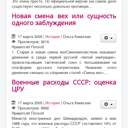
Это очень просто. По официальной версии (на самом деле
существуют несколько довольно противоре...
Новая смена вех или сущность
одного заблуждения
17 марта 2005
|
История
|
Ольга Киевская
Просмотров: 9219
Нравится
0
Плохо
0
1. Старая и новая смена вехСменовеховством называют
движение в среде первой русской «белой эмиграции»,
провозгласившее тактический союз с большевиками на
платформе русского патриотизма. Название этого
движения связано со сборником статей «Смена вех»...
Военные расходы СССР: оценка
ЦРУ
17 марта 2005
|
История
|
Ольга Киевская
Просмотров: 9992
Нравится
0
Плохо
0
Министр иностранных дел Шеварднадзе, заявил в мае
1988 года, что военные расходы СССР составляют 19% от