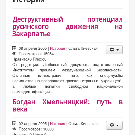
О проекте
Статьи
Деструктивный потенциал
Литература
русинского движения на
Закарпатье
08 апреля 2005
|
История
|
Ольга Киевская
Просмотров: 15054
Нравится
0
Плохо
0
От редакции. Любопытный документ, подготовленный
Институтом проблем международной безопасности.
Отличная иллюстрация того, как спецслужбы
насильственно превращают граждан страны в "украинцев",
а любые попытки свободной национальной
самоидентификации...
Богдан Хмельницкий: путь в
века
02 апреля 2005
|
История
|
Ольга Киевская
Просмотров: 10803
Нравится
0
Плохо
0