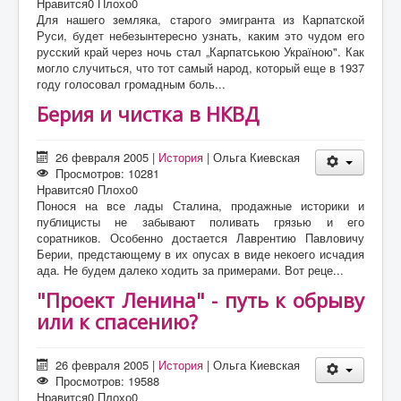
Нравится
0
Плохо
0
Для нашего земляка, старого эмигранта из Карпатской
Руси, будет небезынтересно узнать, каким это чудом его
русский край через ночь стал „Карпатською Україною". Как
могло случиться, что тот самый народ, который еще в 1937
году голосовал громадным боль...
Берия и чистка в НКВД
26 февраля 2005
|
История
|
Ольга Киевская
Просмотров: 10281
Нравится
0
Плохо
0
Понося на все лады Сталина, продажные историки и
публицисты не забывают поливать грязью и его
соратников. Особенно достается Лаврентию Павловичу
Берии, предстающему в их опусах в виде некоего исчадия
ада. Не будем далеко ходить за примерами. Вот реце...
"Проект Ленина" - путь к обрыву
или к спасению?
26 февраля 2005
|
История
|
Ольга Киевская
Просмотров: 19588
Нравится
0
Плохо
0