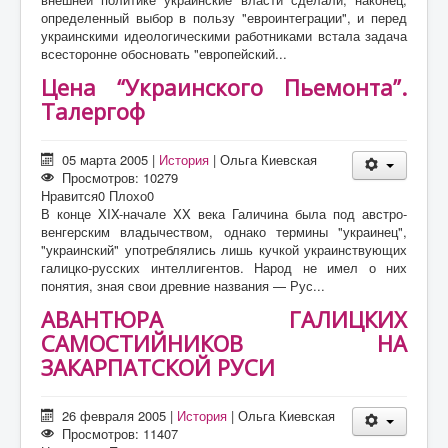
определенный выбор в пользу "евроинтеграции", и перед
украинскими идеологическими работниками встала задача
всесторонне обосновать "европейский...
Цена “Украинского Пьемонта”.
Талергоф
05 марта 2005
|
История
|
Ольга Киевская
Просмотров: 10279
Нравится
0
Плохо
0
В конце XIX-начале XX века Галичина была под австро-
венгерским владычеством, однако термины "украинец",
"украинский" употреблялись лишь кучкой украинствующих
галицко-русских интеллигентов. Народ не имел о них
понятия, зная свои древние названия — Рус...
АВАНТЮРА ГАЛИЦКИХ
САМОСТИЙНИКОВ НА
ЗАКАРПАТСКОЙ РУСИ
26 февраля 2005
|
История
|
Ольга Киевская
Просмотров: 11407