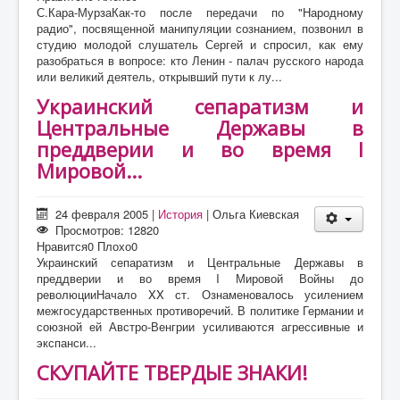
С.Кара-МурзаКак-то после передачи по "Народному
радио", посвященной манипуляции сознанием, позвонил в
студию молодой слушатель Сергей и спросил, как ему
разобраться в вопросе: кто Ленин - палач русского народа
или великий деятель, открывший пути к лу...
Украинский сепаратизм и
Центральные Державы в
преддверии и во время I
Мировой...
24 февраля 2005
|
История
|
Ольга Киевская
Просмотров: 12820
Нравится
0
Плохо
0
Украинский сепаратизм и Центральные Державы в
преддверии и во время I Мировой Войны до
революцииНачало XX ст. Ознаменовалось усилением
межгосударственных противоречий. В политике Германии и
союзной ей Австро-Венгрии усиливаются агрессивные и
экспанси...
СКУПАЙТЕ ТВЕРДЫЕ ЗНАКИ!