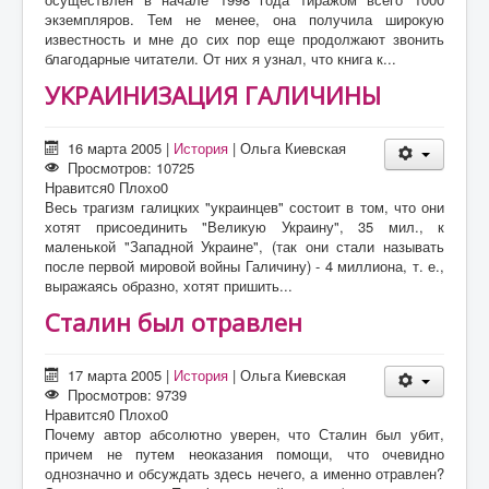
экземпляров. Тем не менее, она получила широкую
известность и мне до сих пор еще продолжают звонить
благодарные читатели. От них я узнал, что книга к...
УКРАИНИЗАЦИЯ ГАЛИЧИНЫ
16 марта 2005
|
История
|
Ольга Киевская
Просмотров: 10725
Нравится
0
Плохо
0
Весь трагизм галицких "украинцев" состоит в том, что они
хотят присоединить "Великую Украину", 35 мил., к
маленькой "Западной Украине", (так они стали называть
после первой мировой войны Галичину) - 4 миллиона, т. е.,
выражаясь образно, хотят пришить...
Сталин был отравлен
17 марта 2005
|
История
|
Ольга Киевская
Просмотров: 9739
Нравится
0
Плохо
0
Почему автор абсолютно уверен, что Сталин был убит,
причем не путем неоказания помощи, что очевидно
однозначно и обсуждать здесь нечего, а именно отравлен?