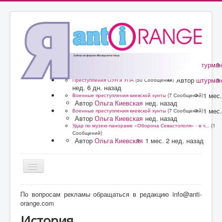
Автор
штурма
Преступления ОУН и УПА
(50 Сообщений)
нед. 6 дн. назад
Автор
штурма
Преступления ОУН и УПА
(50 Сообщений)
нед. 6 дн. назад
1 мес.
Военные преступления киевской хунты
(7 Сообщений)
Автор
Ольга Киевская
нед. назад
1 мес.
Военные преступления киевской хунты
(7 Сообщений)
Автор
Ольга Киевская
нед. назад
Удар по музею-панораме «Оборона Севастополя» - в ч...
(1
Сообщений)
Автор
Ольга Киевская
1 мес. 2 нед. назад
Главная
По вопросам рекламы обращаться в редакцию info@anti-
orange.com
Форум
История