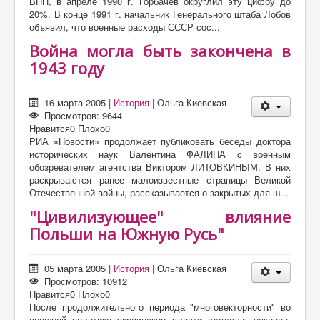
ВНП, в апреле 1990 г. Горбачев округлил эту цифру до
20%. В конце 1991 г. начальник Генерального штаба Лобов
объявил, что военные расходы СССР сос...
Война могла быть закончена в
1943 году
16 марта 2005
|
История
|
Ольга Киевская
Просмотров: 9644
Нравится
0
Плохо
0
РИА «Новости» продолжает публиковать беседы доктора
исторических наук Валентина ФАЛИНА с военным
обозревателем агентства Виктором ЛИТОВКИНЫМ. В них
раскрываются ранее малоизвестные страницы Великой
Отечественной войны, рассказывается о закрытых для ш...
"Цивилизующее" влияние
Польши на Южную Русь"
05 марта 2005
|
История
|
Ольга Киевская
Просмотров: 10912
Нравится
0
Плохо
0
После продолжительного периода "многовекторности" во
внешней политике украинские власти сделали, наконец,