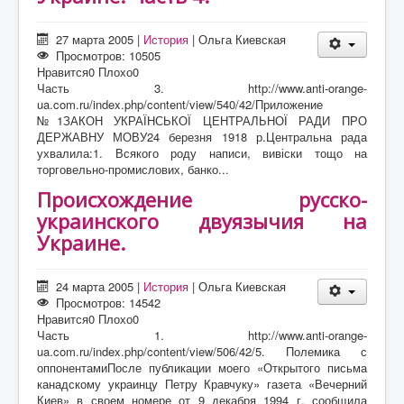
27 марта 2005
|
История
|
Ольга Киевская
Просмотров: 10505
Нравится
0
Плохо
0
Часть 3. http://www.anti-orange-
ua.com.ru/index.php/content/view/540/42/Приложение
№1ЗАКОН УКРАЇНСЬКОЇ ЦЕНТРАЛЬНОЇ РАДИ ПРО
ДЕРЖАВНУ МОВУ24 березня 1918 р.Центральна рада
ухвалила:1. Всякого роду написи, вивіски тощо на
торговельно-промислових, банко...
Происхождение русско-
украинского двуязычия на
Украине.
24 марта 2005
|
История
|
Ольга Киевская
Просмотров: 14542
Нравится
0
Плохо
0
Часть 1. http://www.anti-orange-
ua.com.ru/index.php/content/view/506/42/5. Полемика с
оппонентамиПосле публикации моего «Открытого письма
канадскому украинцу Петру Кравчуку» газета «Вечерний
Киев» в своем номере от 9 декабря 1994 г. сообщила