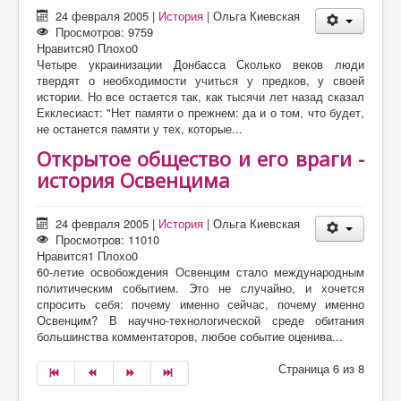
24 февраля 2005
|
История
|
Ольга Киевская
Просмотров: 9759
Нравится
0
Плохо
0
Четыре украинизации Донбасса Сколько веков люди
твердят о необходимости учиться у предков, у своей
истории. Но все остается так, как тысячи лет назад сказал
Екклесиаст: "Нет памяти о прежнем: да и о том, что будет,
не останется памяти у тех, которые...
Открытое общество и его враги -
история Освенцима
24 февраля 2005
|
История
|
Ольга Киевская
Просмотров: 11010
Нравится
1
Плохо
0
60-летие освобождения Освенцим стало международным
политическим событием. Это не случайно, и хочется
спросить себя: почему именно сейчас, почему именно
Освенцим? В научно-технологической среде обитания
большинства комментаторов, любое событие оценива...
Страница 6 из 8