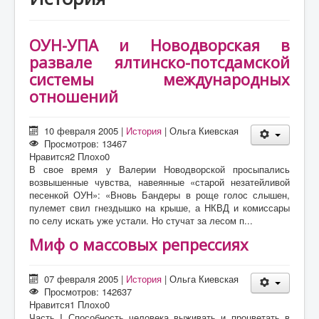
О проекте
Статьи
ОУН-УПА и Новодворская в
Литература
развале ялтинско-потсдамской
системы международных
отношений
10 февраля 2005
|
История
|
Ольга Киевская
Просмотров: 13467
Нравится
2
Плохо
0
В свое время у Валерии Новодворской просыпались
возвышенные чувства, навеянные «старой незатейливой
песенкой ОУН»: «Вновь Бандеры в роще голос слышен,
пулемет свил гнездышко на крыше, а НКВД и комиссары
по селу искать уже устали. Но стучат за лесом п...
Миф о массовых репрессиях
07 февраля 2005
|
История
|
Ольга Киевская
Просмотров: 142637
Нравится
1
Плохо
0
Часть I Способность человека выживать и процветать в