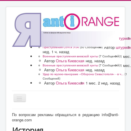
Автор
штурма
Преступления ОУН и УПА
(50 Сообщений)
нед. 1 ч. назад
Автор
штурма
Преступления ОУН и УПА
(50 Сообщений)
нед. 1 ч. назад
1 мес.
Военные преступления киевской хунты
(7 Сообщений)
Автор
Ольга Киевская
нед. назад
1 мес.
Военные преступления киевской хунты
(7 Сообщений)
Автор
Ольга Киевская
нед. назад
Удар по музею-панораме «Оборона Севастополя» - в ч...
(1
Сообщений)
Автор
Ольга Киевская
1 мес. 2 нед. назад
Главная
По вопросам рекламы обращаться в редакцию info@anti-
orange.com
Форум
История