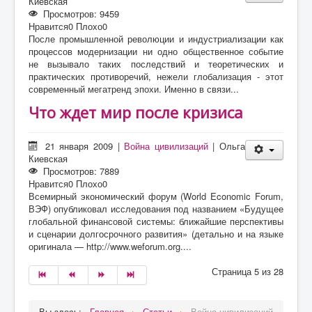
Киевская
Просмотров: 9459
Нравится
0
Плохо
0
После промышленной революции и индустриализации как
процессов модернизации ни одно общественное событие
не вызывало таких последствий и теоретических и
практических противоречий, нежели глобализация - этот
современный мегатренд эпохи. Именно в связи...
Что ждет мир после кризиса
21 января 2009
|
Война цивилизаций
|
Ольга
Киевская
Просмотров: 7889
Нравится
0
Плохо
0
Всемирный экономический форум (World Economic Forum,
ВЭФ) опубликовал исследования под названием «Будущее
глобальной финансовой системы: ближайшие перспективы
и сценарии долгосрочного развития» (детально и на языке
оригинала — http://www.weforum.org....
Страница 5 из 28
Вы здесь:
Главная
Статьи
Война цивилизаций