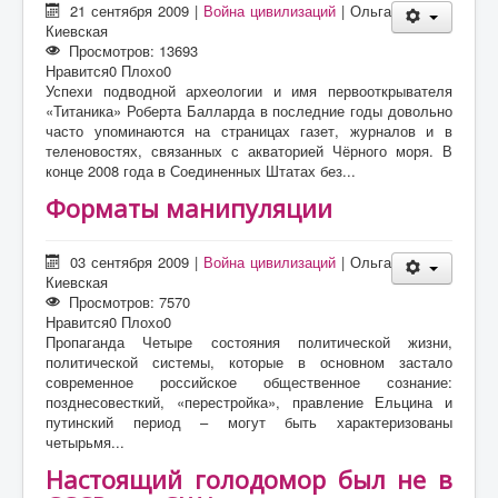
21 сентября 2009
|
Война цивилизаций
|
Ольга
Киевская
Просмотров: 13693
Нравится
0
Плохо
0
Успехи подводной археологии и имя первооткрывателя
«Титаника» Роберта Балларда в последние годы довольно
часто упоминаются на страницах газет, журналов и в
теленовостях, связанных с акваторией Чёрного моря. В
конце 2008 года в Соединенных Штатах без...
Форматы манипуляции
03 сентября 2009
|
Война цивилизаций
|
Ольга
Киевская
Просмотров: 7570
Нравится
0
Плохо
0
Пропаганда Четыре состояния политической жизни,
политической системы, которые в основном застало
современное российское общественное сознание:
позднесовесткий, «перестройка», правление Ельцина и
путинский период – могут быть характеризованы
четырьмя...
Настоящий голодомор был не в