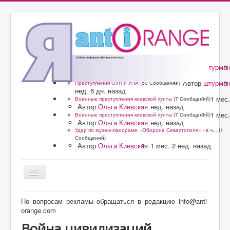
Автор
штурма
Преступления ОУН и УПА
(50 Сообщений)
нед. 6 дн. назад
Автор
штурма
Преступления ОУН и УПА
(50 Сообщений)
нед. 6 дн. назад
1 мес.
Военные преступления киевской хунты
(7 Сообщений)
Автор
Ольга Киевская
нед. назад
1 мес.
Военные преступления киевской хунты
(7 Сообщений)
Автор
Ольга Киевская
нед. назад
Удар по музею-панораме «Оборона Севастополя» - в ч...
(1
Сообщений)
Автор
Ольга Киевская
1 мес. 2 нед. назад
Главная
По вопросам рекламы обращаться в редакцию info@anti-
orange.com
Форум
Война цивилизаций