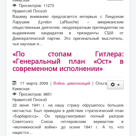
Просмотров: 11273
Нравится
0
Плохо
0
Вашему вниманию предлагается интервью с Линдоном
Ларушем (Lyndon LaRouche) – американским
общественным деятелем, неоднократным претендентом на
выдвижение кандидатом в президенты США от
Демократической партии. Это оригинальный мыслитель,
чьи научные и...
«По стопам Гитлера:
«Генеральный план «Ост» в
современном исполнении»
17 марта 2009
|
Война цивилизаций
|
Ольга
Киевская
Просмотров: 9851
Нравится
0
Плохо
0
22 июня 1941 г. на нашу страну обрушилось большое
несчастье. Был приведен в действие стратегический план
«Барбаросса». Он предусматривал полный разгром
Советского Союза гитлеровским вермахтом в
«молниеносной войне» до осени 1941 г. А то, что
нацистск...