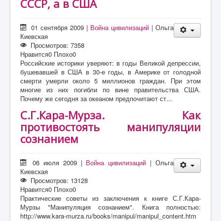
СССР, а в США
01 сентября 2009
|
Война цивилизаций
|
Ольга
Киевская
Просмотров: 7358
Нравится
0
Плохо
0
Российские историки уверяют: в годы Великой депрессии,
бушевавшей в США в 30-е годы, в Америке от голодной
смерти умерли около 5 миллионов граждан. При этом
многие из них погибли по вине правительства США.
Почему же сегодня за океаном предпочитают ст...
С.Г.Кара-Мурза. Как
противостоять манипуляции
сознанием
06 июля 2009
|
Война цивилизаций
|
Ольга
Киевская
Просмотров: 13128
Нравится
0
Плохо
0
Практические советы из заключения к книге С.Г.Кара-
Мурзы "Манипуляция сознанием". Книга полностью:
http://www.kara-murza.ru/books/manipul/manipul_content.htm