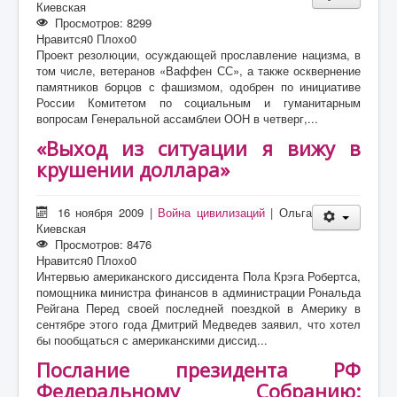
Киевская
Просмотров: 8299
Нравится
0
Плохо
0
Проект резолюции, осуждающей прославление нацизма, в
том числе, ветеранов «Ваффен СС», а также осквернение
памятников борцов с фашизмом, одобрен по инициативе
России Комитетом по социальным и гуманитарным
вопросам Генеральной ассамблеи ООН в четверг,...
«Выход из ситуации я вижу в
крушении доллара»
16 ноября 2009
|
Война цивилизаций
|
Ольга
Киевская
Просмотров: 8476
Нравится
0
Плохо
0
Интервью американского диссидента Пола Крэга Робертса,
помощника министра финансов в администрации Рональда
Рейгана Перед своей последней поездкой в Америку в
сентябре этого года Дмитрий Медведев заявил, что хотел
бы пообщаться с американскими диссид...
Послание президента РФ
Федеральному Собранию: