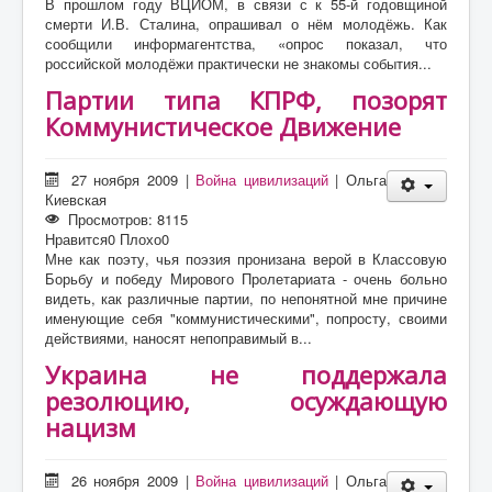
В прошлом году ВЦИОМ, в связи с к 55-й годовщиной
смерти И.В. Сталина, опрашивал о нём молодёжь. Как
сообщили информагентства, «опрос показал, что
российской молодёжи практически не знакомы события...
Партии типа КПРФ, позорят
Коммунистическое Движение
27 ноября 2009
|
Война цивилизаций
|
Ольга
Киевская
Просмотров: 8115
Нравится
0
Плохо
0
Мне как поэту, чья поэзия пронизана верой в Классовую
Борьбу и победу Мирового Пролетариата - очень больно
видеть, как различные партии, по непонятной мне причине
именующие себя "коммунистическими", попросту, своими
действиями, наносят непоправимый в...
Украина не поддержала
резолюцию, осуждающую
нацизм
26 ноября 2009
|
Война цивилизаций
|
Ольга