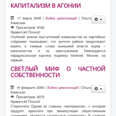
КАПИТАЛИЗМ В АГОНИИ
17 марта 2009
|
Война цивилизаций
|
Ольга
Киевская
Просмотров: 8182
Нравится
0
Плохо
0
Глубокий анализ выступлений коммунистов на партийных
собраниях показывает, что жители района продолжают
верить в лживые слова нынешней власти воров –
капиталистов и их прислужников Наблюдается
парадоксальная картина подмены понятий. Многие, на
первый...
СВЕТЛЫЙ МИФ О ЧАСТНОЙ
СОБСТВЕННОСТИ
16 февраля 2009
|
Война цивилизаций
|
Ольга
Киевская
Просмотров: 8372
Нравится
0
Плохо
0
Стереотипы Одним из главных «материалов», с которым
орудуют идеологи при манипуляции общественным
сознанием, являются социальные стереотипы. В словаре