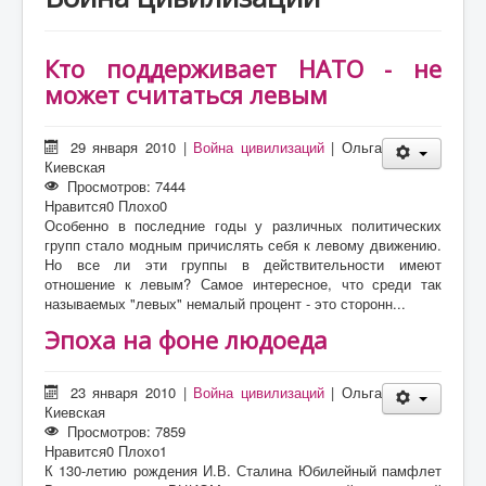
О проекте
Статьи
Кто поддерживает НАТО - не
Литература
может считаться левым
29 января 2010
|
Война цивилизаций
|
Ольга
Киевская
Просмотров: 7444
Нравится
0
Плохо
0
Особенно в последние годы у различных политических
групп стало модным причислять себя к левому движению.
Но все ли эти группы в действительности имеют
отношение к левым? Самое интересное, что среди так
называемых "левых" немалый процент - это сторонн...
Эпоха на фоне людоеда
23 января 2010
|
Война цивилизаций
|
Ольга
Киевская
Просмотров: 7859
Нравится
0
Плохо
1
К 130-летию рождения И.В. Сталина Юбилейный памфлет