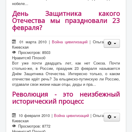
нобеле...
День Защитника какого
Отечества мы праздновали 23
февраля?
01 марта 2010
|
Война цивилизаций
|
Ольга
Киевская
Просмотров: 8503
Нравится
0
Плохо
0
Вот уже почти двадцать лет, как нет Союза. Почти
столько-же, в России, праздник 23 февраля называется
Днём Защитника Отечества. Интересно только, о каком
отечестве идёт речь? За ельцинско-путинскую ли Россию,
отдавали свои жизни наши отцы, деды и пра...
Революция - это неизбежный
исторический процесс
10 февраля 2010
|
Война цивилизаций
|
Ольга
Киевская
Просмотров: 8772
Нравится
0
Плохо
0