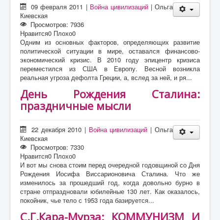
09 февраля 2011
|
Война цивилизаций
|
Ольга
Киевская
Просмотров: 7936
Нравится
0
Плохо
0
Одним из основных факторов, определяющих развитие
политической ситуации в мире, оставался финансово-
экономический кризис. В 2010 году эпицентр кризиса
переместился из США в Европу. Весной возникла
реальная угроза дефолта Греции, а, вслед за ней, и ря...
День Рождения Сталина:
праздничные мысли
22 декабря 2010
|
Война цивилизаций
|
Ольга
Киевская
Просмотров: 7330
Нравится
0
Плохо
0
И вот мы снова стоим перед очередной годовщиной со Дня
Рождения Иосифа Виссарионовича Сталина. Что же
изменилось за прошедший год, когда довольно бурно в
стране отпраздновали юбилейные 130 лет. Как оказалось,
покойник, чье тело с 1953 года базируется...
С.Г.Кара-Мурза: КОММУНИЗМ И