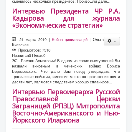
сменилось несколько президентов; Произошли дале...
Интервью Президента ЧР Р.А.
Кадырова для журнала
«Экономические стратегии»
21 марта 2010
|
Война цивилизаций
|
Ольга
Киевская
Просмотров: 7516
Нравится
0
Плохо
0
ЭС - Рамзан Ахматович! В одном из своих выступлений Вы
назвали виновным в чеченских войнах Бориса
Березовского. Что дало Вам повод утверждать, что
трагические события, имевшие место на протяжении почти
десяти лет, являются следствием хорошо спланиров...
Интервью Первоиерарха Русской
Православной Церкви
Заграницей (РПЗЦ) Митрополита
Восточно-Американского и Нью-
Йоркского Илариона