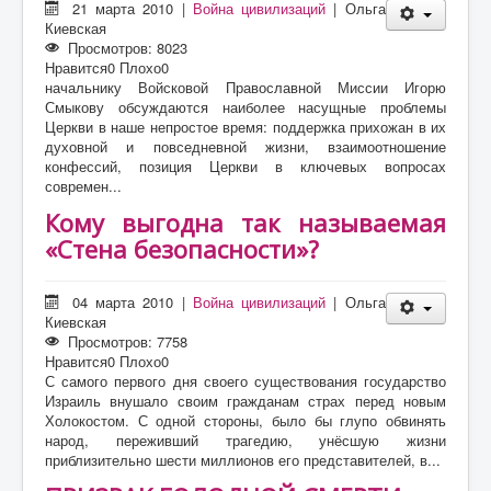
21 марта 2010
|
Война цивилизаций
|
Ольга
Киевская
Просмотров: 8023
Нравится
0
Плохо
0
начальнику Войсковой Православной Миссии Игорю
Смыкову обсуждаются наиболее насущные проблемы
Церкви в наше непростое время: поддержка прихожан в их
духовной и повседневной жизни, взаимоотношение
конфессий, позиция Церкви в ключевых вопросах
современ...
Кому выгодна так называемая
«Стена безопасности»?
04 марта 2010
|
Война цивилизаций
|
Ольга
Киевская
Просмотров: 7758
Нравится
0
Плохо
0
С самого первого дня своего существования государство
Израиль внушало своим гражданам страх перед новым
Холокостом. С одной стороны, было бы глупо обвинять
народ, переживший трагедию, унёсшую жизни
приблизительно шести миллионов его представителей, в...