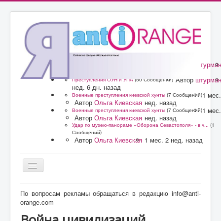
Автор
штурма
Преступления ОУН и УПА
(50 Сообщений)
нед. 6 дн. назад
Автор
штурма
Преступления ОУН и УПА
(50 Сообщений)
нед. 6 дн. назад
1 мес.
Военные преступления киевской хунты
(7 Сообщений)
Автор
Ольга Киевская
нед. назад
1 мес.
Военные преступления киевской хунты
(7 Сообщений)
Автор
Ольга Киевская
нед. назад
Удар по музею-панораме «Оборона Севастополя» - в ч...
(1
Сообщений)
Автор
Ольга Киевская
1 мес. 2 нед. назад
Главная
По вопросам рекламы обращаться в редакцию info@anti-
orange.com
Форум
Война цивилизаций