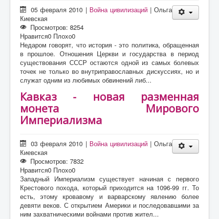
05 февраля 2010
|
Война цивилизаций
|
Ольга
Киевская
Просмотров: 8254
Нравится
0
Плохо
0
Недаром говорят, что история - это политика, обращенная
в прошлое. Отношения Церкви и государства в период
существования СССР остаются одной из самых болевых
точек не только во внутриправославных дискуссиях, но и
служат одним из любимых обвинений либ...
Кавказ - новая разменная
монета Мирового
Империализма
03 февраля 2010
|
Война цивилизаций
|
Ольга
Киевская
Просмотров: 7832
Нравится
0
Плохо
0
Западный Империализм существует начиная с первого
Крестового похода, который приходится нa 1096-99 гг. То
есть, этому кровавому и варварскому явлению более
девяти веков. С открытием Америки и последовавшими за
ним захватническими войнами против жител...