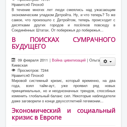
Нравится
0
Плохо
0
В течение многих лет люди смеялись над ужасающим
экономическим упадком Детройта. Ну, и что теперь? То же
самое, что произошло с Детройтом, теперь происходит с
десятками других городов и посёлков повсюду в
Соединённых Штатах. От побережья до побережья...
В ПОИСКАХ СУМРАЧНОГО
БУДУЩЕГО
09 февраля 2011
|
Война цивилизаций
|
Ольга
Киевская
Просмотров: 7244
Нравится
0
Плохо
0
Мировой системный кризис, который временно, на два
года, взял тайм-аут, уже проявил ряд новых
принципиальных, но и неоднозначных трендов, способных
изменить глобальный баланс сил. Некоторые наблюдатели
даже заговорили о конце двухсотлетней гегемонии...
Экономический и социальный
кризис в Европе