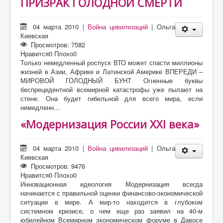
ПРИЗРАК ГОЛОДНОЙ СМЕРТИ
04 марта 2010
|
Война цивилизаций
|
Ольга
Киевская
Просмотров: 7582
Нравится
0
Плохо
0
Только немедленный роспуск ВТО может спасти миллионы
жизней в Азии, Африке и Латинской Америке ВПЕРЕДИ –
МИРОВОЙ ГОЛОДНЫЙ БУНТ Огненные буквы
беспрецедентной всемирной катастрофы уже пылают на
стене. Она будет гибельной для всего мира, если
немедленн...
«Модернизация России XXI века»
04 марта 2010
|
Война цивилизаций
|
Ольга
Киевская
Просмотров: 9476
Нравится
0
Плохо
0
Инновационная идеология Модернизация всегда
начинается с правильной оценки финансово-экономической
ситуации в мире. А мир-то находится в глубоком
системном кризисе, о чем еще раз заявил на 40-м
юбилейном Всемирном экономическом форуме в Давосе