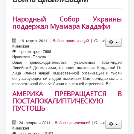
О проекте
Статьи
Народный Собор Украины
Литература
поддержал Муамара Каддафи
16 марта 2011
|
Война цивилизаций
|
Ольга
Киевская
Просмотров: 7688
Нравится
0
Плохо
0
Ваше превосходительство, уважаемый брат-лидер
Ливийской Джамахирии, господин полковник Каддафи! От
лица членов нашей общественной организации и тысяч
сочувствующих ей людей выражаем Вам солидарность в
справедливой борьбе Ливии с внешней агрессией. Ве...
АМЕРИКА ПРЕВРАЩАЕТСЯ В
ПОСТАПОКАЛИПТИЧЕСКУЮ
ПУСТОШЬ
24 февраля 2011
|
Война цивилизаций
|
Ольга
Киевская
Просмотров: 10107