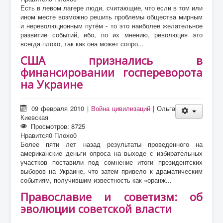
Есть в левом лагере люди, считающие, что если в том или
ином месте возможно решить проблемы общества мирным
и нереволюционным путём - то это наиболее желательное
развитие событий, ибо, по их мнению, революция это
всегда плохо, так как она может сопро...
США признались в
финансировании госпереворота
на Украине
09 февраля 2010
|
Война цивилизаций
|
Ольга
Киевская
Просмотров: 8725
Нравится
0
Плохо
0
Более пяти лет назад результаты проведенного на
американские деньги опроса на выходе с избирательных
участков поставили под сомнение итоги президентских
выборов на Украине, что затем привело к драматическим
событиям, получившим известность как «оранж...
Православие и советизм: об
эволюции советской власти