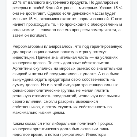
20 % от валового внутреннего продукта. Но долларовые
резервы в любой бедной стране — мизерные. Уровня 15 %
они не достигают. Однако если денежной массы будет
меньше 15 %, экономика окажется парализованной. С нею
начнет происходить то, что происходит с обескровленным
организмом — сначала все его процессы замедляются, а
затем он погибает.
Реформаторами планировалось, что под гарантированную
долларом национальную валюту в страну потекут
инвестиции. Причем значительная часть — на условиях
конверсии долгов. То есть долговые обязательства
Аргентины скупались на мировых рынках со значительной
скидкой и потом ей предъявлялись к уплате. А она была
вынуждена отдать кредиторам свою собственность на
сумму долгов. Но и в этой ситуации транснациональные
финансово-политические группы, не желая платить
реальную стоимость предприятий, используя все рычаги
своего влияния, смогли разорить имеющихся
собственников, а потом скупить их собственность по
максимально низким ценам.
Каким оказался итог либеральной политики? Процесс
конверсии аргентинского долга был активным лишь
недолгое время, а потом прекратился. Инвесторы