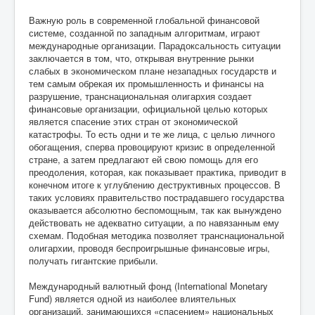
Важную роль в современной глобальной финансовой
системе, созданной по западным алгоритмам, играют
международные организации. Парадоксальность ситуации
заключается в том, что, открывая внутренние рынки
слабых в экономическом плане незападных государств и
тем самым обрекая их промышленность и финансы на
разрушение, транснациональная олигархия создает
финансовые организации, официальной целью которых
является спасение этих стран от экономической
катастрофы. То есть одни и те же лица, с целью личного
обогащения, сперва провоцируют кризис в определенной
стране, а затем предлагают ей свою помощь для его
преодоления, которая, как показывает практика, приводит в
конечном итоге к углублению деструктивных процессов. В
таких условиях правительство пострадавшего государства
оказывается абсолютно беспомощным, так как вынуждено
действовать не адекватно ситуации, а по навязанным ему
схемам. Подобная методика позволяет транснациональной
олигархии, проводя беспроигрышные финансовые игры,
получать гигантские прибыли.
Международный валютный фонд (International Monetary
Fund) является одной из наиболее влиятельных
организаций, занимающихся «спасением» национальных