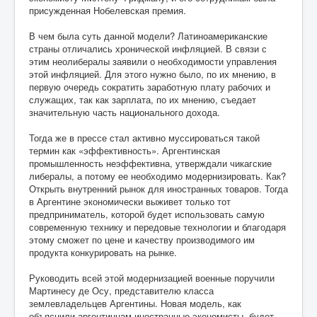
присужденная Нобелевская премия.
В чем была суть данной модели? Латиноамериканские
страны отличались хронической инфляцией. В связи с
этим неолибералы заявили о необходимости управления
этой инфляцией. Для этого нужно было, по их мнению, в
первую очередь сократить заработную плату рабочих и
служащих, так как зарплата, по их мнению, съедает
значительную часть национального дохода.
Тогда же в прессе стал активно муссироваться такой
термин как «эффективность». Аргентинская
промышленность неэффективна, утверждали чикагские
либералы, а потому ее необходимо модернизировать. Как?
Открыть внутренний рынок для иностранных товаров. Тогда
в Аргентине экономически выживет только тот
предприниматель, которой будет использовать самую
современную технику и передовые технологии и благодаря
этому сможет по цене и качеству производимого им
продукта конкурировать на рынке.
Руководить всей этой модернизацией военные поручили
Мартинесу де Осу, представителю класса
землевладельцев Аргентины. Новая модель, как
объяснили аргентинцам иностранные экономисты, будет