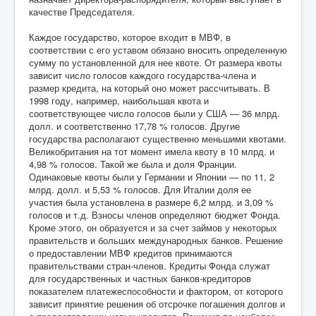
качестве Председателя.
Каждое государство, которое входит в МВФ, в
соответствии с его уставом обязано вносить определенную
сумму по установленной для нее квоте. От размера квоты
зависит число голосов каждого государства-члена и
размер кредита, на который оно может рассчитывать. В
1998 году, например, наибольшая квота и
соответствующее число голосов были у США — 36 млрд.
долл. и соответственно 17,78 % голосов. Другие
государства располагают существенно меньшими квотами.
Великобритания на тот момент имела квоту в 10 млрд. и
4,98 % голосов. Такой же была и доля Франции.
Одинаковые квоты были у Германии и Японии — по 11, 2
млрд. долл. и 5,53 % голосов. Для Италии доля ее
участия была установлена в размере 6,2 млрд. и 3,09 %
голосов и т.д. Взносы членов определяют бюджет Фонда.
Кроме этого, он образуется и за счет займов у некоторых
правительств и больших международных банков. Решение
о предоставлении МВФ кредитов принимаются
правительствами стран-членов. Кредиты Фонда служат
для государственных и частных банков-кредиторов
показателем платежеспособности и фактором, от которого
зависит принятие решения об отсрочке погашения долгов и