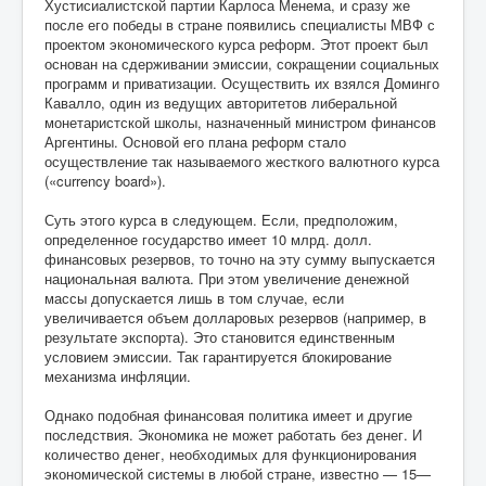
Хустисиалистской партии Карлоса Менема, и сразу же
после его победы в стране появились специалисты МВФ с
проектом экономического курса реформ. Этот проект был
основан на сдерживании эмиссии, сокращении социальных
программ и приватизации. Осуществить их взялся Доминго
Кавалло, один из ведущих авторитетов либеральной
монетаристской школы, назначенный министром финансов
Аргентины. Основой его плана реформ стало
осуществление так называемого жесткого валютного курса
(«currency board»).
Суть этого курса в следующем. Если, предположим,
определенное государство имеет 10 млрд. долл.
финансовых резервов, то точно на эту сумму выпускается
национальная валюта. При этом увеличение денежной
массы допускается лишь в том случае, если
увеличивается объем долларовых резервов (например, в
результате экспорта). Это становится единственным
условием эмиссии. Так гарантируется блокирование
механизма инфляции.
Однако подобная финансовая политика имеет и другие
последствия. Экономика не может работать без денег. И
количество денег, необходимых для функционирования
экономической системы в любой стране, известно — 15—