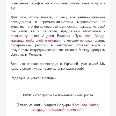
повышение тарифов на жилищно-коммунальные услуги и
т.д.
Для того, чтобы понять, к чему все запланированные
президентом и премьер-министром мероприятия по
тушению того финансово-экономического пожара, который
они сами же и разожгли, предлагаем обратиться к
фрагменту книги Андрея Ваджры
«Путь зла. Запад:
матрица глобальной гегемонии»
, в котором изложен анализ
либеральных реформ в некоторых странах мира и
результаты сотрудничества этих стран с Международным
Валютным Фондом.
Все, что сейчас происходит с Украиной, уже было! Мы
идем старым путем национальных катастроф!
Редакция «Руськой Правды»
МВФ: катастрофы экспоненциального роста
(Глава из книги Андрея Ваджры
"
Путь зла. Запад:
матрица глобальной гегемонии
")