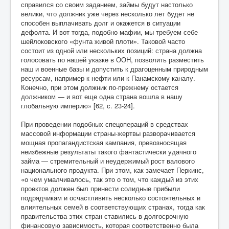
справился со своим заданием, займы будут настолько
велики, что должник уже через несколько лет будет не
способен выплачивать долг и окажется в ситуации
дефолта. И вот тогда, подобно мафии, мы требуем себе
шейлоковского «фунта живой плоти». Таковой часто
состоит из одной или нескольких позиций: страна должна
голосовать по нашей указке в ООН, позволить разместить
наш и военные базы и допустить к драгоценным природным
ресурсам, например к нефти или к Панамскому каналу.
Конечно, при этом должник по-прежнему остается
должником — и вот еще одна страна вошла в нашу
глобальную империю» [62, с. 23-24].
При проведении подобных спецопераций в средствах
массовой информации страны-жертвы разворачивается
мощная пропагандистская кампания, превозносящая
неизбежные результаты такого фантастически удачного
займа — стремительный и неудержимый рост валового
национального продукта. При этом, как замечает Перкинс,
«о чем умалчивалось, так это о том, что каждый из этих
проектов должен был принести солидные прибыли
подрядчикам и осчастливить несколько состоятельных и
влиятельных семей в соответствующих странах, тогда как
правительства этих стран ставились в долгосрочную
финансовую зависимость, которая соответственно была