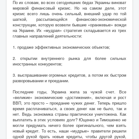
По их словам, во всех сегодняшних бедах Украины виноват
мировой финансовый кризис. Но на самом деле, этот
кризис всего лишь очень сильный, внешний удар по той
шаткой, рассыпающейся финансово-экономической
конструкции, которую возвели бывшие «оранжевые» вожди
на Украине. Их «мудрая» стратегия складывается из трех
главных направлений деятельности:
1. продаже эффективных экономических объектов;
2. открытии внутреннего рынка для более сильных
иностранных конкурентов;
3. выспрашивании огромных кредитов, а потом их быстром
разворовывании и проедании.
Последние годы, Украина жила за чужой счет. Все
«великие» экономические «достижения», включая и рост
ВВП, это просто – проедание чужих денег. Теперь пришло
время расплачиваться, а своих денег как не было, так и
нет. Ведь экономика страны практически уничтожена. Как
выплатить в этих условиях долг? Ющенко и Тимошенко не
могли придумать ничего более оригинального, чем взять
новый кредит. То есть, наши «мудрые» правители решили
одной рукой брать новые кредиты, чтобы другой рукой,