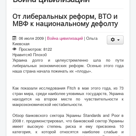
О проекте
Статьи
От либеральных реформ, ВТО и
МВФ к национальному дефолту
Литература
06 июля 2009
|
Война цивилизаций
|
Ольга
Киевская
Просмотров: 8122
Нравится
0
Плохо
0
Украина долго и целеустремленно шла по пути
либеральных экономических реформ. Осенью этого года
наша страна начала пожинать их «плоды».
Как показали исследования Fitch в мае этого года, из 73
стран мира, среди наиболее уязвимых государств, Украина
находится на втором месте по чувствительности к
макроэкономической нестабильности.
Обзор банковского сектора Украины Standards and Poor в
2008 г. продемонстрировал, что банковский сектор Украины
имеет высокую степень риска и ему присвоена 10
категория, к которой относятся наиболее слабые и