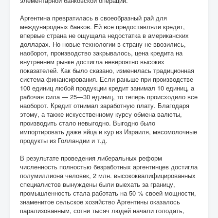
элементарной банковской операции.
Аргентина превратилась в своеобразный рай для
международных банков. Ей все предоставляли кредит,
впервые страна не ощущала недостатка в американских
долларах. Но новые технологии в страну не ввозились,
наоборот, производство закрывалось, цена кредита на
внутреннем рынке достигла невероятно высоких
показателей. Как было сказано, изменилась традиционная
система финансирования. Если раньше при производстве
100 единиц любой продукции кредит занимал 10 единиц, а
рабочая сила — 25—30 единиц, то теперь происходило все
наоборот. Кредит отнимал заработную плату. Благодаря
этому, а также искусственному курсу обмена валюты,
производить стало невыгодно. Выгодно было
импортировать даже яйца и кур из Израиля, мясомолочные
продукты из Голландии и т.д.
В результате проведения либеральных реформ
численность полностью безработных аргентинцев достигла
полумиллиона человек, 2 млн. высококвалифицированных
специалистов вынуждены были выехать за границу,
промышленность стала работать на 50 % своей мощности,
знаменитое сельское хозяйство Аргентины оказалось
парализованным, сотни тысяч людей начали голодать,