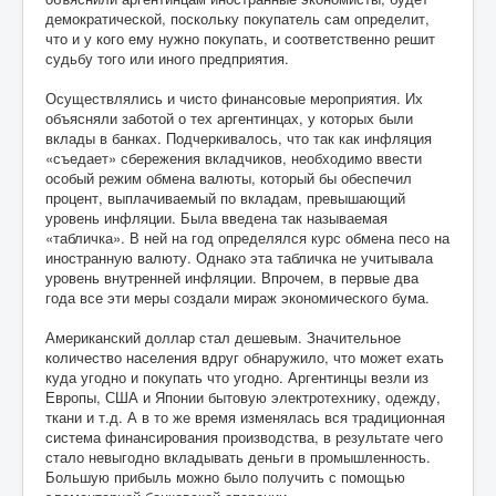
демократической, поскольку покупатель сам определит,
что и у кого ему нужно покупать, и соответственно решит
судьбу того или иного предприятия.
Осуществлялись и чисто финансовые мероприятия. Их
объясняли заботой о тех аргентинцах, у которых были
вклады в банках. Подчеркивалось, что так как инфляция
«съедает» сбережения вкладчиков, необходимо ввести
особый режим обмена валюты, который бы обеспечил
процент, выплачиваемый по вкладам, превышающий
уровень инфляции. Была введена так называемая
«табличка». В ней на год определялся курс обмена песо на
иностранную валюту. Однако эта табличка не учитывала
уровень внутренней инфляции. Впрочем, в первые два
года все эти меры создали мираж экономического бума.
Американский доллар стал дешевым. Значительное
количество населения вдруг обнаружило, что может ехать
куда угодно и покупать что угодно. Аргентинцы везли из
Европы, США и Японии бытовую электротехнику, одежду,
ткани и т.д. А в то же время изменялась вся традиционная
система финансирования производства, в результате чего
стало невыгодно вкладывать деньги в промышленность.
Большую прибыль можно было получить с помощью