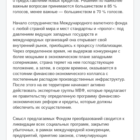
о предоставлении новых кредитов. Решения по наиболее
важным вопросам принимаются большинством в 85 %
голосов, менее важные — большинством в 70 % голосов.
Начало сотрудничества Международного валютного фонда
с любой страной мира и мест стандартны и «пролог»: под
давлением ведущих западных государств и
международных организаций она открывает свой
внутренний рынок, приобщаясь к процессу глобализации.
Через определенное время, не выдержав конкуренции с
более мощными в экономическом плане западными
соперниками, страна теряет на нем господствующее
положение, а затем, в скором времени, оказывается в
состоянии финансово-экономического коллапса с
постепенным распадом производственных инфраструктур.
После этого на ее территории начинают активно
действовать экспертные группы МВФ, которые предлагают
ее правительству определенную программу финансово-
экономических реформ и кредиты, которые должны
обеспечить их осуществление.
Смысл предлагаемых Фондом преобразований сводится к
ликвидации всех социальных программ, закрытию
убыточных, в рамках международной конкуренции,
предприятий, принятию законов, стимулирующих