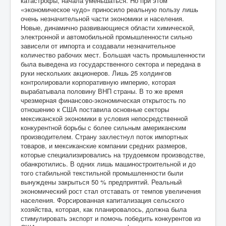
катастрофы, начала уменьшаться. Но при этом
«экономическое чудо» приносило реальную пользу лишь
очень незначительной части экономики и населения.
Новые, динамично развивающиеся области химической,
электронной и автомобильной промышленности сильно
зависели от импорта и создавали незначительное
количество рабочих мест. Большая часть промышленности
была выведена из государственного сектора и передана в
руки нескольких акционеров. Лишь 25 холдингов
контролировали корпоративную империю, которая
вырабатывала половину ВНП страны. В то же время
чрезмерная финансово-экономическая открытость по
отношению к США поставила основные секторы
мексиканской экономики в условия непосредственной
конкурентной борьбы с более сильным американским
производителем. Страну захлестнул поток импортных
товаров, и мексиканские компании средних размеров,
которые специализировались на трудоемком производстве,
обанкротились. В одних лишь машиностроительной и до
того стабильной текстильной промышленности были
вынуждены закрыться 50 % предприятий. Реальный
экономический рост стал отставать от темпов увеличения
населения. Форсированная капитализация сельского
хозяйства, которая, как планировалось, должна была
стимулировать экспорт и помочь победить конкурентов из