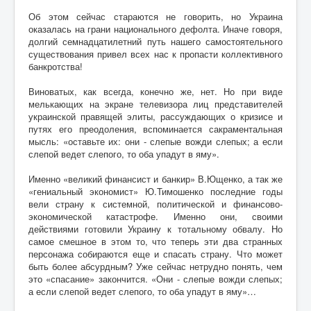
Об этом сейчас стараются не говорить, но Украина
оказалась на грани национального дефолта. Иначе говоря,
долгий семнадцатилетний путь нашего самостоятельного
существования привел всех нас к пропасти коллективного
банкротства!
Виноватых, как всегда, конечно же, нет. Но при виде
мелькающих на экране телевизора лиц представителей
украинской правящей элиты, рассуждающих о кризисе и
путях его преодоления, вспоминается сакраментальная
мысль: «оставьте их: они - слепые вожди слепых; а если
слепой ведет слепого, то оба упадут в яму».
Именно «великий финансист и банкир» В.Ющенко, а так же
«гениальный экономист» Ю.Тимошенко последние годы
вели страну к системной, политической и финансово-
экономической катастрофе. Именно они, своими
действиями готовили Украину к тотальному обвалу. Но
самое смешное в этом то, что теперь эти два странных
персонажа собираются еще и спасать страну. Что может
быть более абсурдным? Уже сейчас нетрудно понять, чем
это «спасание» закончится. «Они - слепые вожди слепых;
а если слепой ведет слепого, то оба упадут в яму»…