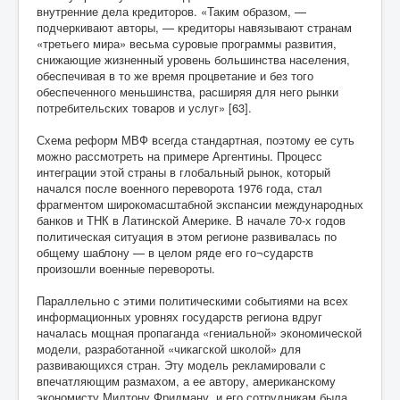
внутренние дела кредиторов. «Таким образом, —
подчеркивают авторы, — кредиторы навязывают странам
«третьего мира» весьма суровые программы развития,
снижающие жизненный уровень большинства населения,
обеспечивая в то же время процветание и без того
обеспеченного меньшинства, расширяя для него рынки
потребительских товаров и услуг» [63].
Схема реформ МВФ всегда стандартная, поэтому ее суть
можно рассмотреть на примере Аргентины. Процесс
интеграции этой страны в глобальный рынок, который
начался после военного переворота 1976 года, стал
фрагментом широкомасштабной экспансии международных
банков и ТНК в Латинской Америке. В начале 70-х годов
политическая ситуация в этом регионе развивалась по
общему шаблону — в целом ряде его го¬сударств
произошли военные перевороты.
Параллельно с этими политическими событиями на всех
информационных уровнях государств региона вдруг
началась мощная пропаганда «гениальной» экономической
модели, разработанной «чикагской школой» для
развивающихся стран. Эту модель рекламировали с
впечатляющим размахом, а ее автору, американскому
экономисту Милтону Фридману, и его сотрудникам была