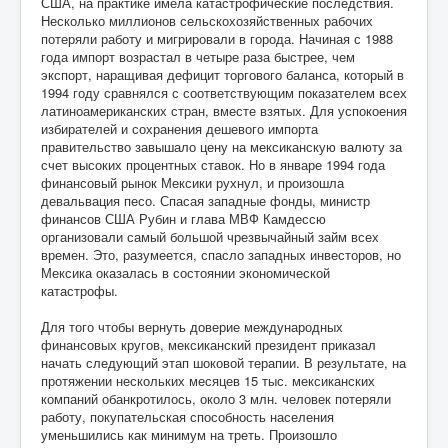
США, на практике имела катастрофические последствия.
Несколько миллионов сельскохозяйственных рабочих
потеряли работу и мигрировали в города. Начиная с 1988
года импорт возрастал в четыре раза быстрее, чем
экспорт, наращивая дефицит торгового баланса, который в
1994 году сравнялся с соответствующим показателем всех
латиноамериканских стран, вместе взятых. Для успокоения
избирателей и сохранения дешевого импорта
правительство завышало цену на мексиканскую валюту за
счет высоких процентных ставок. Но в январе 1994 года
финансовый рынок Мексики рухнул, и произошла
девальвация песо. Спасая западные фонды, министр
финансов США Рубин и глава МВФ Камдессю
организовали самый большой чрезвычайный займ всех
времен. Это, разумеется, спасло западных инвесторов, но
Мексика оказалась в состоянии экономической
катастрофы.
Для того чтобы вернуть доверие международных
финансовых кругов, мексиканский президент приказал
начать следующий этап шоковой терапии. В результате, на
протяжении нескольких месяцев 15 тыс. мексиканских
компаний обанкротилось, около 3 млн. человек потеряли
работу, покупательская способность населения
уменьшились как минимум на треть. Произошло