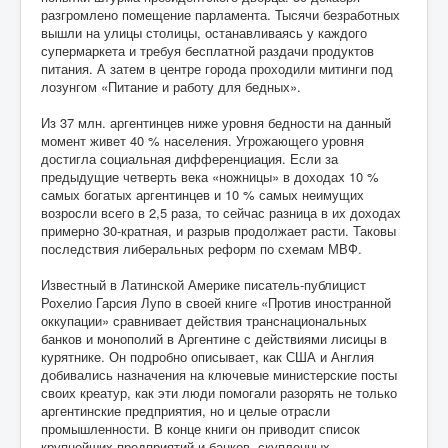
разгромлено помещение парламента. Тысячи безработных
вышли на улицы столицы, останавливаясь у каждого
супермаркета и требуя бесплатной раздачи продуктов
питания. А затем в центре города проходили митинги под
лозунгом «Питание и работу для бедных».
Из 37 млн. аргентинцев ниже уровня бедности на данный
момент живет 40 % населения. Угрожающего уровня
достигла социальная дифференциация. Если за
предыдущие четверть века «ножницы» в доходах 10 %
самых богатых аргентинцев и 10 % самых неимущих
возросли всего в 2,5 раза, то сейчас разница в их доходах
примерно 30-кратная, и разрыв продолжает расти. Таковы
последствия либеральных реформ по схемам МВФ.
Известный в Латинской Америке писатель-публицист
Рохелио Гарсия Лупо в своей книге «Против иностранной
оккупации» сравнивает действия транснациональных
банков и монополий в Аргентине с действиями лисицы в
курятнике. Он подробно описывает, как США и Англия
добивались назначения на ключевые министерские посты
своих креатур, как эти люди помогали разорять не только
аргентинские предприятия, но и целые отрасли
промышленности. В конце книги он приводит список
крупнейших предприятий и банков, скупленных