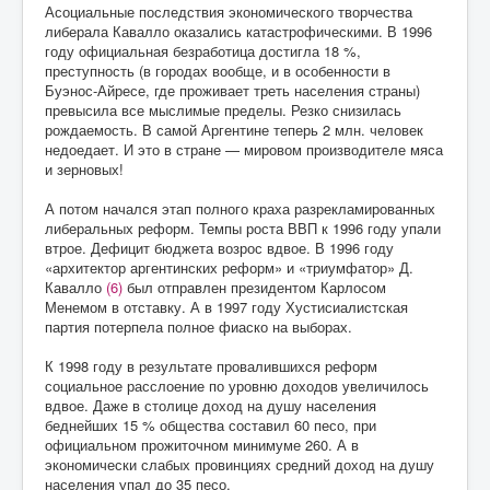
Асоциальные последствия экономического творчества
либерала Кавалло оказались катастрофическими. В 1996
году официальная безработица достигла 18 %,
преступность (в городах вообще, и в особенности в
Буэнос-Айресе, где проживает треть населения страны)
превысила все мыслимые пределы. Резко снизилась
рождаемость. В самой Аргентине теперь 2 млн. человек
недоедает. И это в стране — мировом производителе мяса
и зерновых!
А потом начался этап полного краха разрекламированных
либеральных реформ. Темпы роста ВВП к 1996 году упали
втрое. Дефицит бюджета возрос вдвое. В 1996 году
«архитектор аргентинских реформ» и «триумфатор» Д.
Кавалло
(6)
был отправлен президентом Карлосом
Менемом в отставку. А в 1997 году Хустисиалистская
партия потерпела полное фиаско на выборах.
К 1998 году в результате провалившихся реформ
социальное расслоение по уровню доходов увеличилось
вдвое. Даже в столице доход на душу населения
беднейших 15 % общества составил 60 песо, при
официальном прожиточном минимуме 260. А в
экономически слабых провинциях средний доход на душу
населения упал до 35 песо.