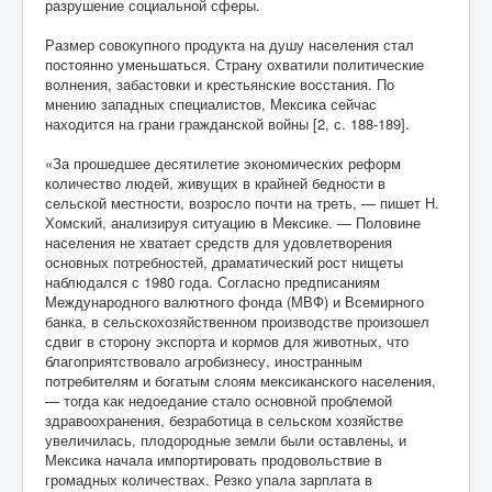
разрушение социальной сферы.
Размер совокупного продукта на душу населения стал
постоянно уменьшаться. Страну охватили политические
волнения, забастовки и крестьянские восстания. По
мнению западных специалистов, Мексика сейчас
находится на грани гражданской войны [2, с. 188-189].
«За прошедшее десятилетие экономических реформ
количество людей, живущих в крайней бедности в
сельской местности, возросло почти на треть, — пишет Н.
Хомский, анализируя ситуацию в Мексике. — Половине
населения не хватает средств для удовлетворения
основных потребностей, драматический рост нищеты
наблюдался с 1980 года. Согласно предписаниям
Международного валютного фонда (МВФ) и Всемирного
банка, в сельскохозяйственном производстве произошел
сдвиг в сторону экспорта и кормов для животных, что
благоприятствовало агробизнесу, иностранным
потребителям и богатым слоям мексиканского населения,
— тогда как недоедание стало основной проблемой
здравоохранения, безработица в сельском хозяйстве
увеличилась, плодородные земли были оставлены, и
Мексика начала импортировать продовольствие в
громадных количествах. Резко упала зарплата в