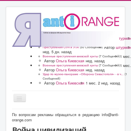
Автор
штурма
Преступления ОУН и УПА
(50 Сообщений)
нед. 5 дн. назад
Автор
штурма
Преступления ОУН и УПА
(50 Сообщений)
нед. 5 дн. назад
1 мес.
Военные преступления киевской хунты
(7 Сообщений)
Автор
Ольга Киевская
нед. назад
1 мес.
Военные преступления киевской хунты
(7 Сообщений)
Автор
Ольга Киевская
нед. назад
Удар по музею-панораме «Оборона Севастополя» - в ч...
(1
Сообщений)
Автор
Ольга Киевская
1 мес. 2 нед. назад
Главная
По вопросам рекламы обращаться в редакцию info@anti-
orange.com
Форум
Война цивилизаций