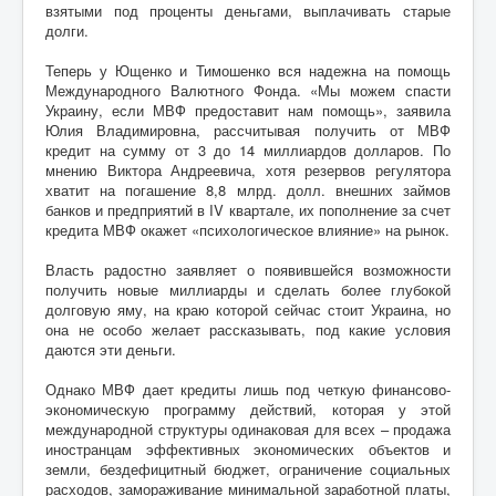
взятыми под проценты деньгами, выплачивать старые
долги.
Теперь у Ющенко и Тимошенко вся надежна на помощь
Международного Валютного Фонда. «Мы можем спасти
Украину, если МВФ предоставит нам помощь», заявила
Юлия Владимировна, рассчитывая получить от МВФ
кредит на сумму от 3 до 14 миллиардов долларов. По
мнению Виктора Андреевича, хотя резервов регулятора
хватит на погашение 8,8 млрд. долл. внешних займов
банков и предприятий в IV квартале, их пополнение за счет
кредита МВФ окажет «психологическое влияние» на рынок.
Власть радостно заявляет о появившейся возможности
получить новые миллиарды и сделать более глубокой
долговую яму, на краю которой сейчас стоит Украина, но
она не особо желает рассказывать, под какие условия
даются эти деньги.
Однако МВФ дает кредиты лишь под четкую финансово-
экономическую программу действий, которая у этой
международной структуры одинаковая для всех – продажа
иностранцам эффективных экономических объектов и
земли, бездефицитный бюджет, ограничение социальных
расходов, замораживание минимальной заработной платы,