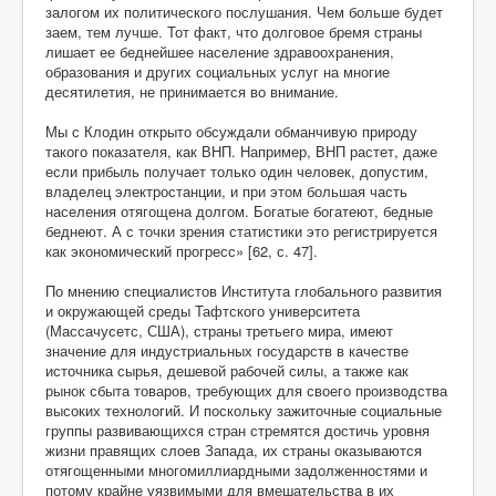
залогом их политического послушания. Чем больше будет
заем, тем лучше. Тот факт, что долговое бремя страны
лишает ее беднейшее население здравоохранения,
образования и других социальных услуг на многие
десятилетия, не принимается во внимание.
Мы с Клодин открыто обсуждали обманчивую природу
такого показателя, как ВНП. Например, ВНП растет, даже
если прибыль получает только один человек, допустим,
владелец электростанции, и при этом большая часть
населения отягощена долгом. Богатые богатеют, бедные
беднеют. А с точки зрения статистики это регистрируется
как экономический прогресс» [62, с. 47].
По мнению специалистов Института глобального развития
и окружающей среды Тафтского университета
(Массачусетс, США), страны третьего мира, имеют
значение для индустриальных государств в качестве
источника сырья, дешевой рабочей силы, а также как
рынок сбыта товаров, требующих для своего производства
высоких технологий. И поскольку зажиточные социальные
группы развивающихся стран стремятся достичь уровня
жизни правящих слоев Запада, их страны оказываются
отягощенными многомиллиардными задолженностями и
потому крайне уязвимыми для вмешательства в их