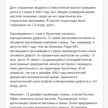
Для сохранения бюджета и обеспечения выплат внешнего
долга в стране в 2001 году был введен очередной режим
жесткой экономии, сведя на нет практически все
социальные программы. В целом госрасходы были
сокращены на 1,5 млрд. долл.
Одновременно с этим в Аргентине начались
корпоративные дефолты. О своей неплатежеспособности
объявили крупнейшие компании страны. Так, например, в
августе 2001 года «Cia de Alimentos Fargo SA»,
являющаяся крупнейшим в стране производителем хлеба,
объявила дефолт по процентным выплатам на сумму 1,5
млн. долл. В связи с ухудшающейся ситуацией многие
иностранные предприятия начали экстренно сокращать
свою деятельность на территории Аргентины. И не
напрасно, так как в декабре 2002 года многолетний
финансово-экономический кризис закончился
окончательной катастрофой и объявлением дефолта в 141
млрд. долл.
Начиная с 13 декабря провинции страны, а затем Буэнос-
Айрес охватила волна насилия. Разъяренные толпы
аргентинцев громили магазины и банки. Были предприняты
попытки штурма президентского дворца. 30 декабря