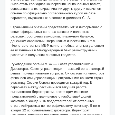
была стать свободная конвертация национальных валют,
основанная на их приравнивании друг к другу и взаимном
обмене по официально согласованному курсу на базе
паритетов, выраженных в золоте и долларах США.
Страны-члены обязаны представлять МВФ информацию о
своих официальных золотых запасах и валютных
резервах, состоянии экономики, платежном балансе,
денежном обращении, заграничных инвестициях и т.п.
Членство страны в МВФ является обязательным условием
ее вступления в Международный банк реконструкции и
развития и получения льготных кредитов.
Руководящие органы МВФ — Совет управляющих и
Директорат. Совет управляющих — высший орган, который
решает принципиальные вопросы. Он состоит из министров
финансов или управляющих центральными банками стран-
участниц. Сессии Совета проводятся каждый год. В
перерывах между сессиями вся текущая работа
выполняется Директоратом, состоящим из шести
представителей стран-членов с наибольшей долей
капитала в Фонде и 16 представителей от остальных
стран, избираемых по географическому признаку. В него
входят 22 исполнительных директора. Директорат
назначает директора-распорядителя, который выступает в