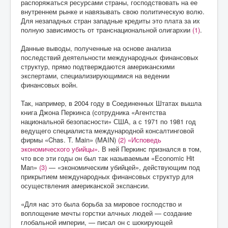
распоряжаться ресурсами страны, господствовать на ее
внутреннем рынке и навязывать свою политическую волю.
Для незападных стран западные кредиты это плата за их
полную зависимость от транснациональной олигархии
(1)
.
Данные выводы, полученные на основе анализа
последствий деятельности международных финансовых
структур, прямо подтверждаются американскими
экспертами, специализирующимися на ведении
финансовых войн.
Так, например, в 2004 году в Соединенных Штатах вышла
книга Джона Перкинса (сотрудника «Агентства
национальной безопасности» США, а с 1971 по 1981 год
ведущего специалиста международной консалтинговой
фирмы «Chas. T. Main» (MAIN)
(2)
«Исповедь
экономического убийцы»
. В ней Перкинс признался в том,
что все эти годы он был так называемым «Economic Hit
Man»
(3)
— «экономическим убийцей», действующим под
прикрытием международных финансовых структур для
осуществления американской экспансии.
«Для нас это была борьба за мировое господство и
воплощение мечты горстки алчных людей — создание
глобальной империи, — писал он с шокирующей