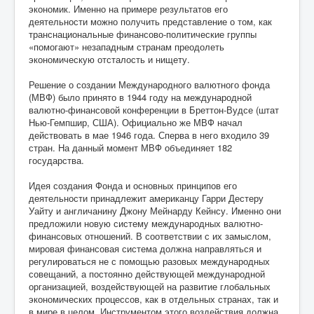
экономик. Именно на примере результатов его
деятельности можно получить представление о том, как
транснациональные финансово-политические группы
«помогают» незападным странам преодолеть
экономическую отсталость и нищету.
Решение о создании Международного валютного фонда
(МВФ) было принято в 1944 году на международной
валютно-финансовой конференции в Бреттон-Вудсе (штат
Нью-Гемпшир, США). Официально же МВФ начал
действовать в мае 1946 года. Сперва в него входило 39
стран. На данный момент МВФ объединяет 182
государства.
Идея создания Фонда и основных принципов его
деятельности принадлежит американцу Гарри Дестеру
Уайту и англичанину Джону Мейнарду Кейнсу. Именно они
предложили новую систему международных валютно-
финансовых отношений. В соответствии с их замыслом,
мировая финансовая система должна направляться и
регулироваться не с помощью разовых международных
совещаний, а постоянно действующей международной
организацией, воздействующей на развитие глобальных
экономических процессов, как в отдельных странах, так и
в мире в целом. Инструментом этого воздействия должна