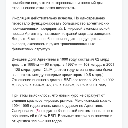
приобрели все, что их интересовало, и внешний долг
страны снова стал резко возрастать.
Инфляция действительно исчезла. Но одновременно
перестало функционировать большинство аргентинских
промышленных предприятий. В мировой экономической
прессе Аргентину называли «страной мертвых заводов».
Все, что было способно производить продукцию на
экспорт, оказалось в руках транснациональных
финансовых структур.
Внешний долг Аргентины в 1990 году составил 62 млрд.
долл., в 1995-м — 90 млрд., в 1997-м — 108 млрд., в 2001
- 128 млрд. долл. США (в этом году страна должна была
вы платить международным кредиторам 19,5 млрд.).
Отношение внешнего долга к ВВП составило: 29 % в 1992-
м, 35,5 % в 1994-м, 45,3 % в 1996-м, 50 % в 2001 году.
При этом выяснилось, что новый курс не страхует от
влияния кризисов мировых рынков. Мексиканский кризис
1994-1995 годов очень сильно ударил по Аргентине.
Санирование
(5)
кредитно-банковской системы после него
обошлось ей в 25 % ВВП. Большие потери она понесла и
от кризиса 1997—1998 годов.