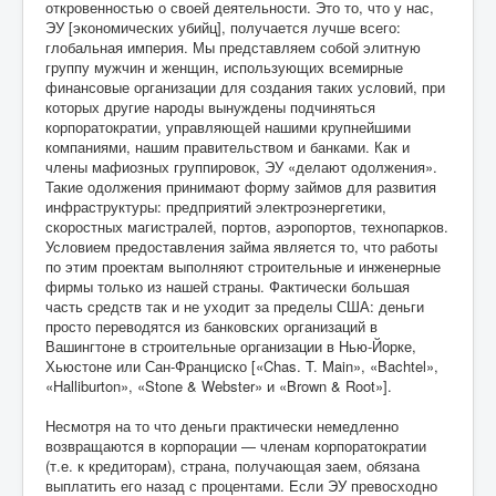
откровенностью о своей деятельности. Это то, что у нас,
ЭУ [экономических убийц], получается лучше всего:
глобальная империя. Мы представляем собой элитную
группу мужчин и женщин, использующих всемирные
финансовые организации для создания таких условий, при
которых другие народы вынуждены подчиняться
корпоратократии, управляющей нашими крупнейшими
компаниями, нашим правительством и банками. Как и
члены мафиозных группировок, ЭУ «делают одолжения».
Такие одолжения принимают форму займов для развития
инфраструктуры: предприятий электроэнергетики,
скоростных магистралей, портов, аэропортов, технопарков.
Условием предоставления займа является то, что работы
по этим проектам выполняют строительные и инженерные
фирмы только из нашей страны. Фактически большая
часть средств так и не уходит за пределы США: деньги
просто переводятся из банковских организаций в
Вашингтоне в строительные организации в Нью-Йорке,
Хьюстоне или Сан-Франциско [«Chas. T. Main», «Bachtel»,
«Halliburton», «Stone & Webster» и «Brown & Root»].
Несмотря на то что деньги практически немедленно
возвращаются в корпорации — членам корпоратократии
(т.е. к кредиторам), страна, получающая заем, обязана
выплатить его назад с процентами. Если ЭУ превосходно