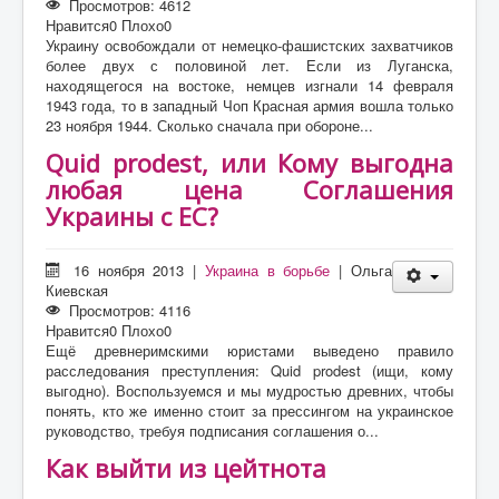
Просмотров: 4612
Нравится
0
Плохо
0
Украину освобождали от немецко-фашистских захватчиков
более двух с половиной лет. Если из Луганска,
находящегося на востоке, немцев изгнали 14 февраля
1943 года, то в западный Чоп Красная армия вошла только
23 ноября 1944. Сколько сначала при обороне...
Quid prodest, или Кому выгодна
любая цена Соглашения
Украины с ЕС?
16 ноября 2013
|
Украина в борьбе
|
Ольга
Киевская
Просмотров: 4116
Нравится
0
Плохо
0
Ещё древнеримскими юристами выведено правило
расследования преступления: Quid prodest (ищи, кому
выгодно). Воспользуемся и мы мудростью древних, чтобы
понять, кто же именно стоит за прессингом на украинское
руководство, требуя подписания соглашения о...
Как выйти из цейтнота