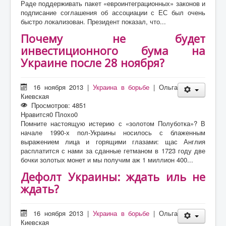
Раде поддерживать пакет «евроинтеграционных» законов и
подписание соглашения об ассоциации с ЕС был очень
быстро локализован. Президент показал, что...
Почему не будет
инвестиционного бума на
Украине после 28 ноября?
16 ноября 2013
|
Украина в борьбе
|
Ольга
Киевская
Просмотров: 4851
Нравится
0
Плохо
0
Помните настоящую истерию с «золотом Полуботка»? В
начале 1990-х пол-Украины носилось с блаженным
выражением лица и горящими глазами: щас Англия
расплатится с нами за сданные гетманом в 1723 году две
бочки золотых монет и мы получим аж 1 миллион 400...
Дефолт Украины: ждать иль не
ждать?
16 ноября 2013
|
Украина в борьбе
|
Ольга
Киевская