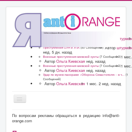
Автор
штурма
Преступления ОУН и УПА
(50 Сообщений)
нед. 5 дн. назад
Автор
штурма
Преступления ОУН и УПА
(50 Сообщений)
нед. 5 дн. назад
1 мес.
Военные преступления киевской хунты
(7 Сообщений)
Автор
Ольга Киевская
нед. назад
1 мес.
Военные преступления киевской хунты
(7 Сообщений)
Автор
Ольга Киевская
нед. назад
Удар по музею-панораме «Оборона Севастополя» - в ч...
(1
Сообщений)
Автор
Ольга Киевская
1 мес. 2 нед. назад
Главная
По вопросам рекламы обращаться в редакцию info@anti-
orange.com
Форум