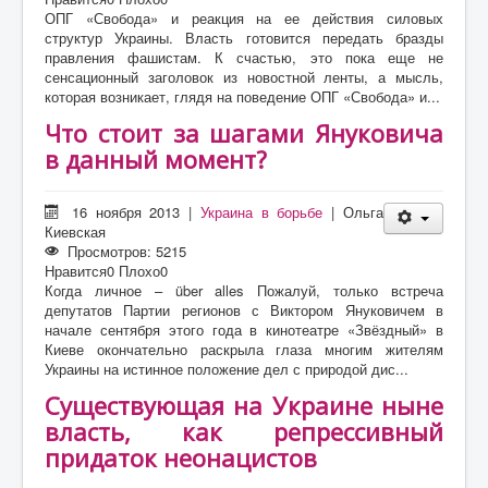
ОПГ «Свобода» и реакция на ее действия силовых
структур Украины. Власть готовится передать бразды
правления фашистам. К счастью, это пока еще не
сенсационный заголовок из новостной ленты, а мысль,
которая возникает, глядя на поведение ОПГ «Свобода» и...
Что стоит за шагами Януковича
в данный момент?
16 ноября 2013
|
Украина в борьбе
|
Ольга
Киевская
Просмотров: 5215
Нравится
0
Плохо
0
Когда личное – über alles Пожалуй, только встреча
депутатов Партии регионов с Виктором Януковичем в
начале сентября этого года в кинотеатре «Звёздный» в
Киеве окончательно раскрыла глаза многим жителям
Украины на истинное положение дел с природой дис...
Существующая на Украине ныне
власть, как репрессивный
придаток неонацистов