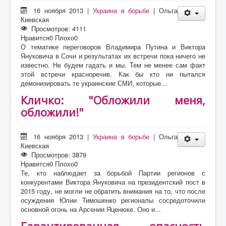
16 ноября 2013
|
Украина в борьбе
|
Ольга
Киевская
Просмотров: 4111
Нравится
0
Плохо
0
О тематике переговоров Владимира Путина и Виктора
Януковича в Сочи и результатах их встречи пока ничего не
известно. Не будем гадать и мы. Тем не менее сам факт
этой встречи красноречив. Как бы кто ни пытался
демонизировать те украинские СМИ, которые...
Кличко: "Обложили меня,
обложили!"
16 ноября 2013
|
Украина в борьбе
|
Ольга
Киевская
Просмотров: 3879
Нравится
0
Плохо
0
Те, кто наблюдает за борьбой Партии регионов с
конкурентами Виктора Януковича на президентский пост в
2015 году, не могли не обратить внимания на то, что после
осуждения Юлии Тимошенко регионалы сосредоточили
основной огонь на Арсении Яценюке. Оно и...
Гарантированная опасность