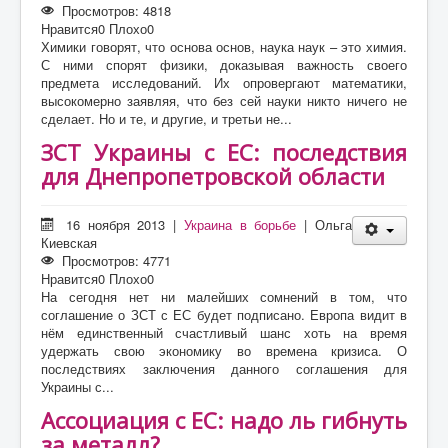
Просмотров: 4818
Нравится
0
Плохо
0
Химики говорят, что основа основ, наука наук – это химия.
С ними спорят физики, доказывая важность своего
предмета исследований. Их опровергают математики,
высокомерно заявляя, что без сей науки никто ничего не
сделает. Но и те, и другие, и третьи не...
ЗСТ Украины с ЕС: последствия
для Днепропетровской области
16 ноября 2013
|
Украина в борьбе
|
Ольга
Киевская
Просмотров: 4771
Нравится
0
Плохо
0
На сегодня нет ни малейших сомнений в том, что
соглашение о ЗСТ с ЕС будет подписано. Европа видит в
нём единственный счастливый шанс хоть на время
удержать свою экономику во времена кризиса. О
последствиях заключения данного соглашения для
Украины с...
Ассоциация с ЕС: надо ль гибнуть
за металл?