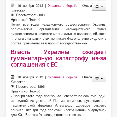
16 ноября 2013
|
Украина в борьбе
|
Ольга
Киевская
Просмотров: 5003
Нравится
0
Плохо
0
Почти все годы независимого существования Украины
политические организации неонацистского толка
существовали в качестве маргинальных образований, хотя
члены и симпатики этих политсил благополучно входили в
состав правительств и прочих государственных...
Власть Украины ожидает
гуманитарную катастрофу из-за
соглашения с ЕС
16 ноября 2013
|
Украина в борьбе
|
Ольга
Киевская
Просмотров: 4896
Нравится
0
Плохо
0
7 ноября этого года произошло невероятное событие: один
из виднейших деятелей Партии регионов, руководитель
парламентской фракции Александр Ефремов открыто
признал, что три года политики «покращення» обернулись
для Юго-Востока Украины, являющегося «б...