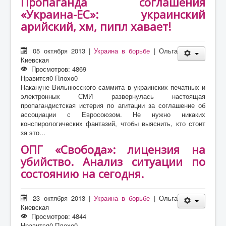
Пропаганда соглашения
О проекте
«Украина-ЕС»: украинский
Статьи
арийский, хм, пипл хавает!
Литература
05 октября 2013
|
Украина в борьбе
|
Ольга
Киевская
Просмотров: 4869
Нравится
0
Плохо
0
Накануне Вильнюсского саммита в украинских печатных и
электронных СМИ развернулась настоящая
пропагандистская истерия по агитации за соглашение об
ассоциации с Евросоюзом. Не нужно никаких
конспирологических фантазий, чтобы выяснить, кто стоит
за это...
ОПГ «Свобода»: лицензия на
убийство. Анализ ситуации по
состоянию на сегодня.
23 октября 2013
|
Украина в борьбе
|
Ольга
Киевская
Просмотров: 4844
Нравится
0
Плохо
0