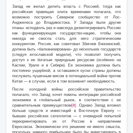
Запад не желал делить власть с Россией, тогда как
российская правящая элита временами полагала, что
возможно построить Северное сообщество от Лос-
Анджелеса до Владивостока. У Запада были другие
планы: исподволь раз и навсегда дезинтегрировать Россию
как функционирующее государство-нацию, чтобы она
никогда не смогла стать для него стратегическим
конкурентом. Россия, как советовал Збигнев Бжезинский,
должна быть «балканизирована» до нескольких государств
(следуя югославской модели), что позволит получить
доступ к ее богатым природным ресурсам (особенно на
Каспии, Урале и в Сибири). Ее экономика должна быть
постоянно ущербной, а оставшиеся куски страны должны
послужить пушечным мясом в потенциальной войне против
Китая — в случае, если в том возникнет необходимость.
После холодной войны российское правительство
полагало, что Запад хочет помочь интеграции российской
экономики в глобальный рынок, в соответствии с ее
сравнительным преимуществом
[8]
. Однако Запад вложил
больше средств и инвестиций в Восточную Европу —
бывших российских сателлитов — с очевидной попыткой
переориентировать их от России в направлении
Евросоюза. Экономически это решение не имело смысла,
поскольку намного прибыльнее было бы инвестировать в