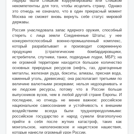
лидеры были слишком коррумпированы или слишком
некомпетентны для того, чтобы исцелить страну. Однако
это отнюдь не означало, что в один прекрасный момент
Москва не сможет вновь вернуть себе статус мировой
державы.
Россия унаследовала запас ядерного оружия, способный
стереть с лица земли Соединенные Штаты; у нее
конкурентоспособный военно-промышленный комплекс,
который разрабатывает и производит современную
продукцию (стратегические бомбардировщики,
истребители, спутники, танки, подводные лодки, МБР); на
ее огромной территории находится большое количество
основных природных ресурсов (нефть, газ, драгоценные
металлы, железная руда, бокситы, алмазы, пресная вода,
каменный уголь, древесина); она располагает третьими по
величине валютными резервами; нельзя недооценивать и
ее людские ресурсы, потому что в России больше
выпускников вузов, чем в любой другой стране Европы. И
последнее, но отнюдь не менее важное: российское
национальное самосознание и устойчивость к внешним
воздействиям всегда были труднопреодолимыми:
российское государство и народ сумели благополучно
прийти в себя после жутких катастроф, таких как
монгольское, наполеоновское и нацистское нашествия,
которые нанесли огромный урон России.