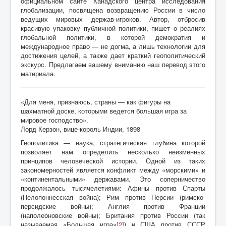
официальном сайте Канадского центра исследования
глобализации, посвящена возвращению России в число
ведущих мировых держав-игроков. Автор, отбросив
красивую упаковку публичной политики, пишет о реалиях
глобальной политики, в которой демократия и
международное право — не догма, а лишь технологии для
достижения целей, а также дает краткий геополитический
экскурс. Предлагаем вашему вниманию наш перевод этого
материала.
«Для меня, признаюсь, страны — как фигуры на
шахматной доске, которыми ведется большая игра за
мировое господство».
Лорд Керзон, вице-король Индии, 1898
Геополитика — наука, стратегическая глубина которой
позволяет нам определить несколько неизменных
принципов человеческой истории. Одной из таких
закономерностей является конфликт между «морскими» и
«континентальными» державами. Это соперничество
продолжалось тысячелетиями: Афины против Спарты
(Пелопоннесская война); Рим против Персии (римско-
персидские войны); Англия против Франции
(наполеоновские войны); Британия против России (так
называемая «Большая игра»
[2]
) и США против СССР