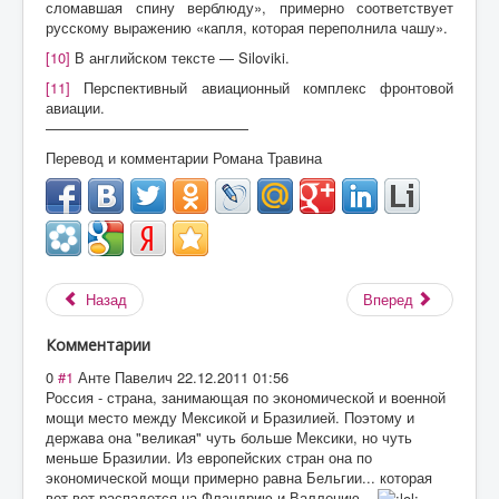
сломавшая спину верблюду», примерно соответствует
русскому выражению «капля, которая переполнила чашу».
[10]
В английском тексте — Siloviki.
[11]
Перспективный авиационный комплекс фронтовой
авиации.
——————————————
Перевод и комментарии Романа Травина
Назад
Вперед
Комментарии
0
#1
Анте Павелич
22.12.2011 01:56
Россия - страна, занимающая по экономической и военной
мощи место между Мексикой и Бразилией. Поэтому и
держава она "великая" чуть больше Мексики, но чуть
меньше Бразилии. Из европейских стран она по
экономической мощи примерно равна Бельгии... которая
вот-вот распадется на Фландрию и Валлонию...