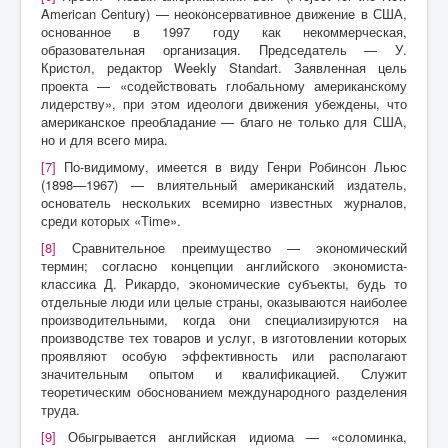
American Century) — неоконсервативное движение в США,
основанное в 1997 году как некоммерческая,
образовательная организация. Председатель — У.
Кристол, редактор Weekly Standart. Заявленная цель
проекта — «содействовать глобальному американскому
лидерству», при этом идеологи движения убеждены, что
американское преобладание — благо не только для США,
но и для всего мира.
[7]
По-видимому, имеется в виду Генри Робинсон Льюс
(1898—1967) — влиятельный американский издатель,
основатель нескольких всемирно известных журналов,
среди которых «Time».
[8]
Сравнительное преимущество — экономический
термин; согласно концепции английского экономиста-
классика Д. Рикардо, экономические субъекты, будь то
отдельные люди или целые страны, оказываются наиболее
производительными, когда они специализируются на
производстве тех товаров и услуг, в изготовлении которых
проявляют особую эффективность или располагают
значительным опытом и квалификацией. Служит
теоретическим обоснованием международного разделения
труда.
[9]
Обыгрывается английская идиома — «соломинка,