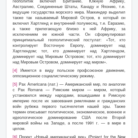
геополитик включил Британию, Южную Африку,
Австралию, Соединенные Штаты, Канаду и Японию, т.е.
ведущие государства морского мира. Маккиндер выделил
также так называемый Мировой Остров, в который он
включил Хартленд и внутренний полумесяц, т.е. Евразию,
а также прилегающую близко к ней Африку, за
исключением ее южной части. Он сформулировал
принципиальный геополитический постулат: «Тот, кто
контролирует Восточную Европу, доминирует над
Хартлендом; тот, кто доминирует над Хартлендом,
доминирует над Мировым Островом; тот, кто доминирует
над Мировым Островом, доминирует над миром».
[4]
Имеется в виду польское профсоюзное движение,
оппозиционное социалистическому режиму.
[5]
Pax Americana (лат.) — Американский мир, по аналогии
с Pax Romana — Римским миром — миром, который
установился между народами, вошедшими в Римскую
империю после их завоевания римлянами и гражданских
войн рубежа первого тысячелетия нашей эры. Также
термин описывает политическое, экономическое, военное и
идеологическое доминирование США после Второй
мировой войны на Западе, а после 1991 г. — в мире в
целом.
[6]
Проект «Новый американский век» (Project for the New