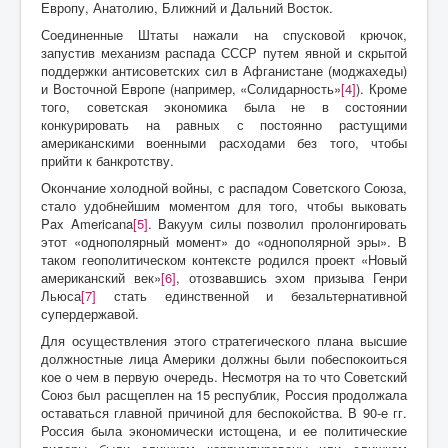
Европу, Анатолию, Ближний и Дальний Восток.
Соединенные Штаты нажали на спусковой крючок,
запустив механизм распада СССР путем явной и скрытой
поддержки антисоветских сил в Афганистане (моджахеды)
и Восточной Европе (например, «Солидарность»
[4]
). Кроме
того, советская экономика была не в состоянии
конкурировать на равных с постоянно растущими
американскими военными расходами без того, чтобы
прийти к банкротству.
Окончание холодной войны, с распадом Советского Союза,
стало удобнейшим моментом для того, чтобы выковать
Pax Americana
[5]
. Вакуум силы позволил пролонгировать
этот «однополярный момент» до «однополярной эры». В
таком геополитическом контексте родился проект «Новый
американский век»
[6]
, отозвавшись эхом призыва Генри
Льюса
[7]
стать единственной и безальтернативной
супердержавой.
Для осуществления этого стратегического плана высшие
должностные лица Америки должны были побеспокоиться
кое о чем в первую очередь. Несмотря на то что Советский
Союз был расщеплен на 15 республик, Россия продолжала
оставаться главной причиной для беспокойства. В 90-е гг.
Россия была экономически истощена, и ее политические