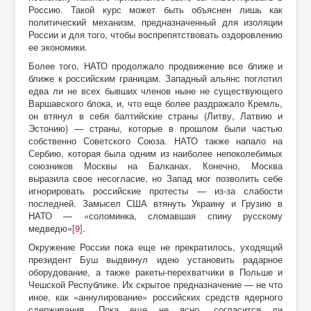
Россию. Такой курс может быть объяснен лишь как
политический механизм, предназначенный для изоляции
России и для того, чтобы воспрепятствовать оздоровлению
ее экономики.
Более того, НАТО продолжало продвижение все ближе и
ближе к российским границам. Западный альянс поглотил
едва ли не всех бывших членов ныне не существующего
Варшавского блока, и, что еще более раздражало Кремль,
он втянул в себя балтийские страны (Литву, Латвию и
Эстонию) — страны, которые в прошлом были частью
собственно Советского Союза. НАТО также напало на
Сербию, которая была одним из наиболее непоколебимых
союзников Москвы на Балканах. Конечно, Москва
выразила свое несогласие, но Запад мог позволить себе
игнорировать российские протесты — из-за слабости
последней. Замысел США втянуть Украину и Грузию в
НАТО — «соломинка, сломавшая спину русскому
медведю»
[9]
.
Окружение России пока еще не прекратилось, уходящий
президент Буш выдвинул идею установить радарное
оборудование, а также ракеты-перехватчики в Польше и
Чешской Республике. Их скрытое предназначение — не что
иное, как «аннулирование» российских средств ядерного
сдерживания. Пока еще не ясно, согласится ли