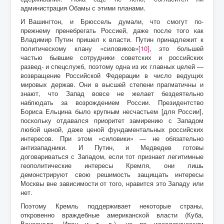
администрация Обамы с этими планами.
И Вашингтон, и Брюссель думали, что смогут по-
прежнему пренебрегать Россией, даже после того как
Владимир Путин пришел к власти. Путин принадлежит к
политическому клану «силовиков»
[10]
, это большей
частью бывшие сотрудники советских и российских
развед- и спецслужб, поэтому одна из их главных целей —
возвращение Российской Федерации в число ведущих
мировых держав. Они в высшей степени прагматичны и
знают, что Запад вовсе не желает бездеятельно
наблюдать за возрождением России. Президентство
Бориса Ельцина было крупным несчастьем [для России],
поскольку отдавался приоритет замирению с Западом
любой ценой, даже ценой фундаментальных российских
интересов. При этом «силовики» — не обязательно
антизападники. И Путин, и Медведев готовы
договариваться с Западом, если тот признает легитимные
геополитические интересы Кремля, они лишь
демонстрируют свою решимость защищать интересы
Москвы вне зависимости от того, нравится это Западу или
нет.
Поэтому Кремль поддерживает некоторые страны,
откровенно враждебные американской власти (Куба,
Венесуэла, Иран и т. д.), не по идеологическим