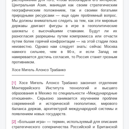
Центральная Азия, манящая как своим стратегическим
географическим положением, так и своими богатыми
природными ресурсами — еще один проблемный вопрос.
Мы должны внимательно следить за тем, как эти мировые
державы двигают фигуры в игре в геополитические
шахматы с высочайшими ставками. Будут ли их
разногласия разрешены путем компромисса или отчасти
путем более горячей конфронтации — на этой стадии пока
неизвестно. Однако нам следует знать: сейчас Москва
намного сильнее, чем в 90-х, и если Запад не
намеревается достичь согласия, то Россия станет грозным
противником.
Хосе Мигель Алонсо Трабанко
——————————————
[1]
Хосе Мигель Алонсо Трабанко закончил отделение
Монтеррейского Института технологий и высшего
образования в Мехико по специальности «Международные
отношения». Серьезно занимается изучением проблем
современной и исторической геополитики, мирового
баланса держав, архитектурой международной системы и
появлением новых государств.
[2]
«Большая игра» — термин, используемый для описания
стратегического соперничества Российской и Британской