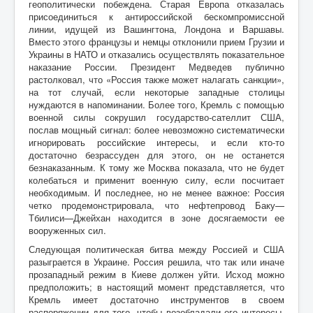
геополитически побеждена. Старая Европа отказалась
присоединиться к антироссийской бескомпромиссной
линии, идущей из Вашингтона, Лондона и Варшавы.
Вместо этого французы и немцы отклонили прием Грузии и
Украины в НАТО и отказались осуществлять показательное
наказание России. Президент Медведев публично
растолковал, что «Россия также может налагать санкции»,
на тот случай, если некоторые западные столицы
нуждаются в напоминании. Более того, Кремль с помощью
военной силы сокрушил государство-сателлит США,
послав мощный сигнал: более невозможно систематически
игнорировать российские интересы, и если кто-то
достаточно безрассуден для этого, он не останется
безнаказанным. К тому же Москва показала, что не будет
колебаться и применит военную силу, если посчитает
необходимым. И последнее, но не менее важное: Россия
четко продемонстрировала, что нефтепровод Баку—
Тбилиси—Джейхан находится в зоне досягаемости ее
вооруженных сил.
Следующая политическая битва между Россией и США
разыграется в Украине. Россия решила, что так или иначе
прозападный режим в Киеве должен уйти. Исход можно
предположить; в настоящий момент представляется, что
Кремль имеет достаточно инструментов в своем
распоряжении для того, чтобы возобладали его интересы.