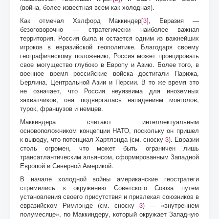
(война, более известная всем как холодная).
Как отмечал Хэлфорд Маккиндер
[3]
, Евразия —
безоговорочно — стратегически наиболее важная
территория. Россия была и остается одним из важнейших
игроков в евразийской геополитике. Благодаря своему
географическому положению, Россия может проецировать
свое могущество глубоко в Европу и Азию. Более того, в
военное время российские войска достигали Парижа,
Берлина, Центральной Азии и Персии. В то же время это
не означает, что Россия неуязвима для иноземных
захватчиков, она подвергалась нападениям монголов,
турок, французов и немцев.
Маккиндера считают интеллектуальным
основоположником концепции НАТО, поскольку он пришел
к выводу, что потенциал Хартлэнда (см. сноску
3
). Евразии
столь огромен, что может быть ограничен лишь
трансатлантическим альянсом, сформированным Западной
Европой и Северной Америкой.
В начале холодной войны американские геостратеги
стремились к окружению Советского Союза путем
установления своего присутствия и привлекая союзников в
евразийском Римлэнде (см. сноску
3
) — «внутреннем
полумесяце», по Маккиндеру, который окружает Западную