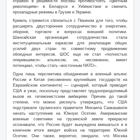
отражен в решимости Москвы противостоять «цветным
революциям» в Беларуси и Узбекистане и сменить
прозападные режимы в Грузии и Украине.
Кремль стремится сблизиться с Пекином для того, чтобы
расширять двустороннее сотрудничество в энергетике,
обороне, торговле и вопросах внешней политики.
Шанхайская организация сотрудничества стала
институциональным каркасом для реализации общих
усилий двух стран по совместному продвижению
обоюдных интересов. ШОС еще не стал «полностью
оперившимся» альянсом, но, несомненно, имеет
потенциал, чтобы стать «восточным НАТО».
Одна лишь перспектива объединения в военный альянс
России и Китая (несомненно крупнейших государств на
Евразийском континенте) — сценарий, который приводит
США в ужас, поскольку представляет труднопреодолимый
вызов их гегемонистским амбициям. Причем до такой
степени, что можно рискнуть утверждать, что США
подстрекали грузинского правителя Михаила Саакашвили
начать наступление на Южную Осетию. Американские
военные советники на грузинской земле прекрасно
осознавали, что Россия будет вынуждена вмешаться и в
конечном итоге введет войска на территорию Южной
Осетии. Они также, вероятно, ожидали, что Москва