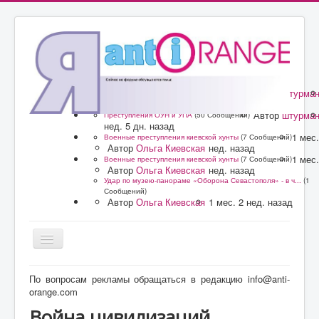
Автор
штурма
Преступления ОУН и УПА
(50 Сообщений)
нед. 5 дн. назад
Автор
штурма
Преступления ОУН и УПА
(50 Сообщений)
нед. 5 дн. назад
1 мес.
Военные преступления киевской хунты
(7 Сообщений)
Автор
Ольга Киевская
нед. назад
1 мес.
Военные преступления киевской хунты
(7 Сообщений)
Автор
Ольга Киевская
нед. назад
Удар по музею-панораме «Оборона Севастополя» - в ч...
(1
Сообщений)
Автор
Ольга Киевская
1 мес. 2 нед. назад
Главная
По вопросам рекламы обращаться в редакцию info@anti-
orange.com
Форум
Война цивилизаций