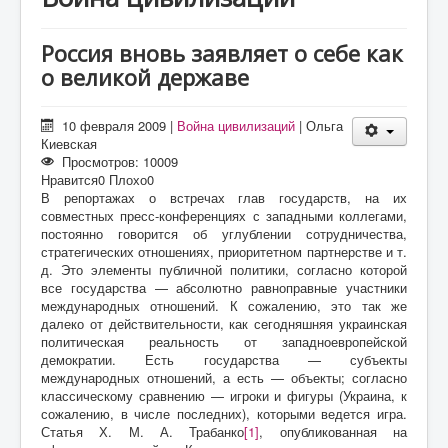
О проекте
Статьи
Россия вновь заявляет о себе как
о великой державе
Литература
10 февраля 2009
|
Война цивилизаций
|
Ольга
Киевская
Просмотров: 10009
Нравится
0
Плохо
0
В репортажах о встречах глав государств, на их
совместных пресс-конференциях с западными коллегами,
постоянно говорится об углублении сотрудничества,
стратегических отношениях, приоритетном партнерстве и т.
д. Это элементы публичной политики, согласно которой
все государства — абсолютно равноправные участники
международных отношений. К сожалению, это так же
далеко от действительности, как сегодняшняя украинская
политическая реальность от западноевропейской
демократии. Есть государства — субъекты
международных отношений, а есть — объекты; согласно
классическому сравнению — игроки и фигуры (Украина, к
сожалению, в числе последних), которыми ведется игра.
Статья Х. М. А. Трабанко
[1]
, опубликованная на