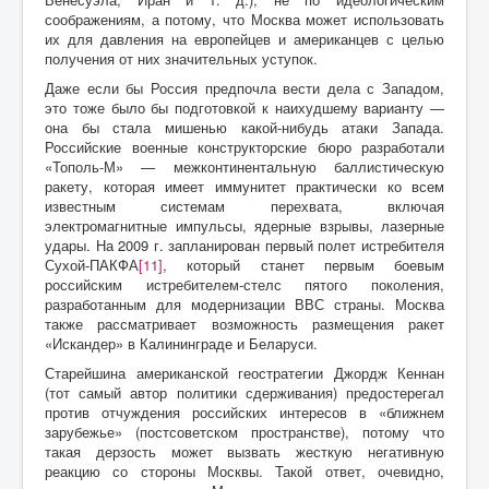
соображениям, а потому, что Москва может использовать
их для давления на европейцев и американцев с целью
получения от них значительных уступок.
Даже если бы Россия предпочла вести дела с Западом,
это тоже было бы подготовкой к наихудшему варианту —
она бы стала мишенью какой-нибудь атаки Запада.
Российские военные конструкторские бюро разработали
«Тополь-М» — межконтинентальную баллистическую
ракету, которая имеет иммунитет практически ко всем
известным системам перехвата, включая
электромагнитные импульсы, ядерные взрывы, лазерные
удары. На 2009 г. запланирован первый полет истребителя
Сухой-ПАКФА
[11]
, который станет первым боевым
российским истребителем-стелс пятого поколения,
разработанным для модернизации ВВС страны. Москва
также рассматривает возможность размещения ракет
«Искандер» в Калининграде и Беларуси.
Старейшина американской геостратегии Джордж Кеннан
(тот самый автор политики сдерживания) предостерегал
против отчуждения российских интересов в «ближнем
зарубежье» (постсоветском пространстве), потому что
такая дерзость может вызвать жесткую негативную
реакцию со стороны Москвы. Такой ответ, очевидно,