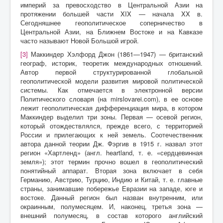
империй за превосходство в Центральной Азии на
протяжении большей части XIX — начала XX в.
Сегодняшнее геополитическое соперничество в
Центральной Азии, на Ближнем Востоке и на Кавказе
часто называют Новой Большой игрой.
[3]
Маккиндер Хэлфорд Джон (1861—1947) — британский
географ, историк, теоретик международных отношений.
Автор первой структурированной глобальной
геополитической модели развития мировой политической
системы. Как отмечается в электронной версии
Политического словаря (на mirslovarei.com), в ее основе
лежит геополитическая дифференциация мира, в котором
Маккиндер выделил три зоны. Первая — осевой регион,
который отождествлялся, прежде всего, с территорией
России и прилегающих к ней земель. Соотечественник
автора данной теории Дж. Фэргив в 1915 г. назвал этот
регион «Хартленд» (англ. heartland, т. е. «сердцевинная
земля»); этот термин прочно вошел в геополитический
понятийный аппарат. Вторая зона включает в себя
Германию, Австрию, Турцию, Индию и Китай, т. е. главные
страны, занимавшие побережье Евразии на западе, юге и
востоке. Данный регион был назван внутренним, или
окраинным, полумесяцем. И, наконец, третья зона —
внешний полумесяц, в состав которого английский