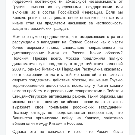
поддержит осетинскую (и абхазскую) независимость от
Грузии, признав их суверенными государствами или
включив их в состав Российской Федерации. Если бы
Кремль решил не защищать своих союзников, он так или
иначе стал бы предметом насмешек за неспособность
защитить российских граждан.
Можно разумно предположить, что американские стратеги
рассуждали о нападении на Южную Осетию как о части
более широкого плана, специально направленного на
дистанцирование Китая от России. Каким образом?
Поясним. Прежде всего, Москва предложила полную
дипломатическую поддержку в ходе тибетских волнений
2008 г., однако Китайская Народная Республика оказалась
не в состоянии отплатить той же монетой и не смогла
открыто поддержать действия Москвы, лишившие Грузию
территориальной целостности, поскольку у Китая самого
немало проблем с агрессивными сепаратистами в Тибете и
Синцзян-Уйгурском автономном районе. Таким образом, мы
можем понять, почему китайское правительство лишь
выражает свое понимание российских затруднений.
Поэтому отнюдь не представляется невероятным, что
Вашингтон организовал войну на Кавказе, заботливо
вбивая клин между Китаем и Россией.
Однако это не означает и того, что Россия была