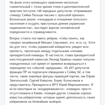
На фоне этого вопиющего заявления несколько
сомнительный с точки зрения этики и дипломатической
практики поступок 148 народных депутатов, отправивших
спикеру Сейма Польши письмо с просьбой признать
Волынскую резню «геноцидом в отношении польского
населения и осудить преступные деяния украинских
националистов», выглядит верхом человеческой
порядочности и справедливости.
Вопрос стоило поставить ребром, чтобы понять, как
говорил незабвенный Михаил Сергеевич, кто, есть ху. Хотя
бы для того, чтобы украинский избиратель увидел всю
пропасть, пролегшую между отдельными членами
президентской команды. В частности, глава президентской
конституционной комиссии Леонид Кравчук назвал попытки
определенных сил время от времени возвращаться к
переоценке тех событий «вредными». Из 207 депутатов
фракции ПР не подписали обращение к Сейму 92, в том
числе, такие знаковые фигуры правящей партии, как Ефим
Звягильский, Сергей Кивалов, Борис Колесников и
представитель Президента в ВРУ Юрий Мирошниченко. И
если некоторые из «воздержавшихся», очевидно, просто
отсутствовали в Киеве, позиция других слишком хорошо
известна избирателям, которые оценят деятельность своих
избранников на ближайших выборах.