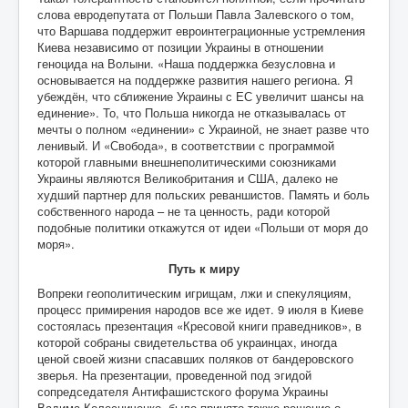
слова евродепутата от Польши Павла Залевского о том,
что Варшава поддержит евроинтеграционные устремления
Киева независимо от позиции Украины в отношении
геноцида на Волыни. «Наша поддержка безусловна и
основывается на поддержке развития нашего региона. Я
убеждён, что сближение Украины с ЕС увеличит шансы на
единение». То, что Польша никогда не отказывалась от
мечты о полном «единении» с Украиной, не знает разве что
ленивый. И «Свобода», в соответствии с программой
которой главными внешнеполитическими союзниками
Украины являются Великобритания и США, далеко не
худший партнер для польских реваншистов. Память и боль
собственного народа – не та ценность, ради которой
подобные политики откажутся от идеи «Польши от моря до
моря».
Путь к миру
Вопреки геополитическим игрищам, лжи и спекуляциям,
процесс примирения народов все же идет. 9 июля в Киеве
состоялась презентация «Кресовой книги праведников», в
которой собраны свидетельства об украинцах, иногда
ценой своей жизни спасавших поляков от бандеровского
зверья. На презентации, проведенной под эгидой
сопредседателя Антифашистского форума Украины
Вадима Колесниченко, было принято также решение о