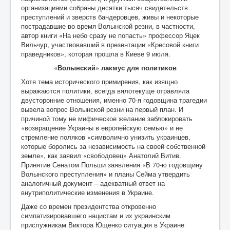
организациями собраны десятки тысяч свидетельств
преступлений и зверств бандеровцев, живы и некоторые
пострадавшие во время Волынской резни, в частности,
автор книги «На небо сразу не попасть» профессор Яцек
Вильчур, участвовавший в презентации «Кресовой книги
праведников», которая прошла в Киеве 9 июля.
«Волынский» лакмус для политиков
Хотя тема исторического примирения, как изящно
выражаются политики, всегда вялотекуще отравляла
двусторонние отношения, именно 70-я годовщина трагедии
вывела вопрос Волынской резни на первый план. И
причиной тому не мифическое желание заблокировать
«возвращение Украины в европейскую семью» и не
стремление поляков «символично унизить украинцев,
которые боролись за независимость на своей собственной
земле», как заявил «свободовец» Анатолий Витив.
Принятие Сенатом Польши заявления «В 70-ю годовщину
Волынского преступления» и планы Сейма утвердить
аналогичный документ – адекватный ответ на
внутриполитические изменения в Украине.
Даже со времен президентства откровенно
симпатизировавшего нацистам и их украинским
прислужникам Виктора Ющенко ситуация в Украине