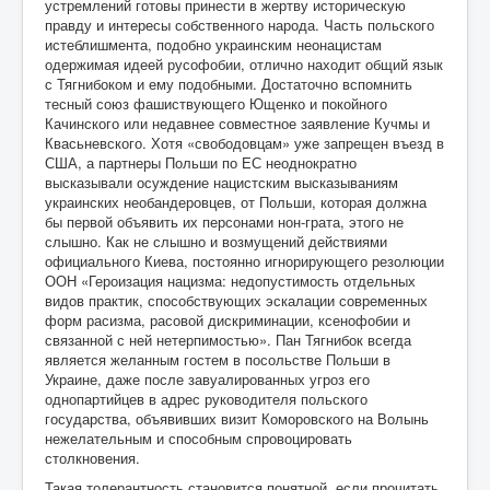
устремлений готовы принести в жертву историческую
правду и интересы собственного народа. Часть польского
истеблишмента, подобно украинским неонацистам
одержимая идеей русофобии, отлично находит общий язык
с Тягнибоком и ему подобными. Достаточно вспомнить
тесный союз фашиствующего Ющенко и покойного
Качинского или недавнее совместное заявление Кучмы и
Квасьневского. Хотя «свободовцам» уже запрещен въезд в
США, а партнеры Польши по ЕС неоднократно
высказывали осуждение нацистским высказываниям
украинских необандеровцев, от Польши, которая должна
бы первой объявить их персонами нон-грата, этого не
слышно. Как не слышно и возмущений действиями
официального Киева, постоянно игнорирующего резолюции
ООН «Героизация нацизма: недопустимость отдельных
видов практик, способствующих эскалации современных
форм расизма, расовой дискриминации, ксенофобии и
связанной с ней нетерпимостью». Пан Тягнибок всегда
является желанным гостем в посольстве Польши в
Украине, даже после завуалированных угроз его
однопартийцев в адрес руководителя польского
государства, объявивших визит Коморовского на Волынь
нежелательным и способным спровоцировать
столкновения.
Такая толерантность становится понятной, если прочитать