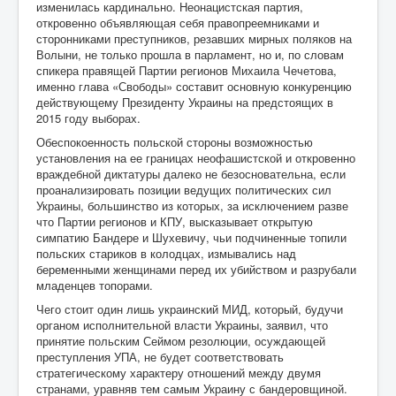
изменилась кардинально. Неонацистская партия,
откровенно объявляющая себя правопреемниками и
сторонниками преступников, резавших мирных поляков на
Волыни, не только прошла в парламент, но и, по словам
спикера правящей Партии регионов Михаила Чечетова,
именно глава «Свободы» составит основную конкуренцию
действующему Президенту Украины на предстоящих в
2015 году выборах.
Обеспокоенность польской стороны возможностью
установления на ее границах неофашистской и откровенно
враждебной диктатуры далеко не безосновательна, если
проанализировать позиции ведущих политических сил
Украины, большинство из которых, за исключением разве
что Партии регионов и КПУ, высказывает открытую
симпатию Бандере и Шухевичу, чьи подчиненные топили
польских стариков в колодцах, измывались над
беременными женщинами перед их убийством и разрубали
младенцев топорами.
Чего стоит один лишь украинский МИД, который, будучи
органом исполнительной власти Украины, заявил, что
принятие польским Сеймом резолюции, осуждающей
преступления УПА, не будет соответствовать
стратегическому характеру отношений между двумя
странами, уравняв тем самым Украину с бандеровщиной.