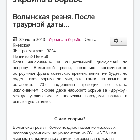
О проекте
Статьи
Волынская резня. После
траурной даты...
Литература
30 июля 2013
|
Украина в борьбе
|
Ольга
Киевская
Просмотров: 13224
Нравится
0
Плохо
0
Когда наблюдаешь за общественной дискуссией по
вопросу Волынской резни, невольно вспоминается
остроумная фраза советских времен: войны не будет, но
будет такая борьба за мир, что камня на камне не
останется. 70-я годовщина трагедии не стала
исключением, скорее даже наоборот: борьба за «дружбу»
между украинским и польским народами вошла в
решающую стадию.
О чем спорим?
Волынская резня - более позднее название массовых
расправ украинских националистов из ОУН и УПА над
мирным польским населением, которые начались на