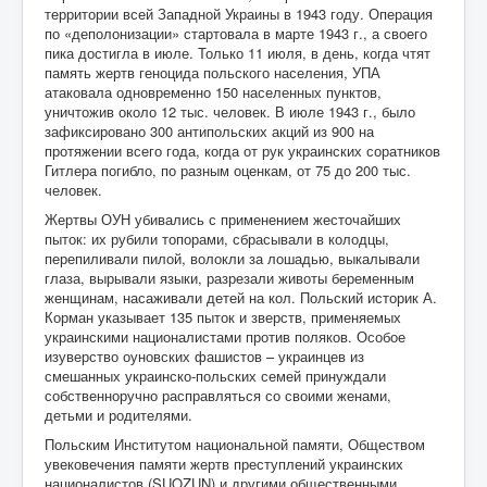
территории всей Западной Украины в 1943 году. Операция
по «деполонизации» стартовала в марте 1943 г., а своего
пика достигла в июле. Только 11 июля, в день, когда чтят
память жертв геноцида польского населения, УПА
атаковала одновременно 150 населенных пунктов,
уничтожив около 12 тыс. человек. В июле 1943 г., было
зафиксировано 300 антипольских акций из 900 на
протяжении всего года, когда от рук украинских соратников
Гитлера погибло, по разным оценкам, от 75 до 200 тыс.
человек.
Жертвы ОУН убивались с применением жесточайших
пыток: их рубили топорами, сбрасывали в колодцы,
перепиливали пилой, волокли за лошадью, выкалывали
глаза, вырывали языки, разрезали животы беременным
женщинам, насаживали детей на кол. Польский историк А.
Корман указывает 135 пыток и зверств, применяемых
украинскими националистами против поляков. Особое
изуверство оуновских фашистов – украинцев из
смешанных украинско-польских семей принуждали
собственноручно расправляться со своими женами,
детьми и родителями.
Польским Институтом национальной памяти, Обществом
увековечения памяти жертв преступлений украинских
националистов (SUOZUN) и другими общественными