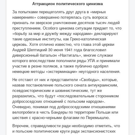
Аттракцион политического цинизма
За попытками перещеголять друг друга в «мирных
намерениях» совершенно потерялась суть вопроса:
признать ли зверское уничтожение десятков тысяч людей
преступлением. Особого цинизма ситуации придает то, что
«борьбу за мир и дружбу между народами» декларируют
такие одиозные институты, как Греко-католическая
церковь. Хотя отлично известно, что глава этой церкви
Андрей Шептицкий 30 июня 1941 года благословил
диверсионный батальон «Нахтигаль», многие служаки
которого впоследствии пополнили ряды УПА и принимали
участие в резне поляков, а также публично одобрял
немецкие методы «экстерминации» неугодного населения.
Не отстают от них и представители «Свободы», которые,
назвав постановление польского сената антиукраинским,
псевдоисторическим и шовинистическим, тут же
разразились, что будут «последовательным сторонником
добрососедских отношений с польским народом».
Очевидно, понимая под добрососедскими отношениями
велопробеги в честь Бандеры по территории Польши или
шествия с красно-черными флагами по Перемышлю.
Впрочем, справедливости ради необходимо отметить, что
и польские политические круги ради экспансионистских