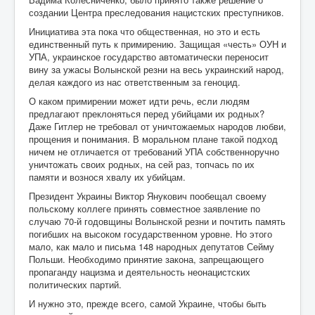
создании Центра преследования нацистских преступников.
Инициатива эта пока что общественная, но это и есть
единственный путь к примирению. Защищая «честь» ОУН и
УПА, украинское государство автоматически переносит
вину за ужасы Волынской резни на весь украинский народ,
делая каждого из нас ответственным за геноцид.
О каком примирении может идти речь, если людям
предлагают преклоняться перед убийцами их родных?
Даже Гитлер не требовал от уничтожаемых народов любви,
прощения и понимания. В моральном плане такой подход
ничем не отличается от требований УПА собственноручно
уничтожать своих родных, на сей раз, топчась по их
памяти и вознося хвалу их убийцам.
Президент Украины Виктор Янукович пообещал своему
польскому коллеге принять совместное заявление по
случаю 70-й годовщины Волынской резни и почтить память
погибших на высоком государственном уровне. Но этого
мало, как мало и письма 148 народных депутатов Сейму
Польши. Необходимо принятие закона, запрещающего
пропаганду нацизма и деятельность неонацистских
политических партий.
И нужно это, прежде всего, самой Украине, чтобы быть