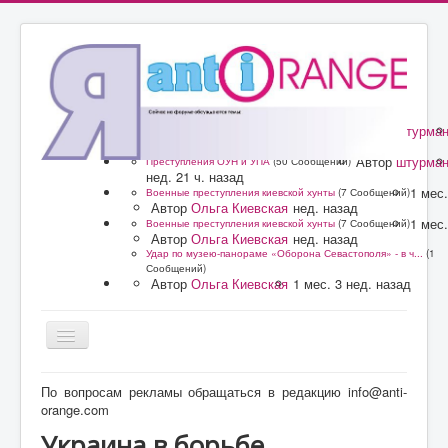
Автор
штурма
Преступления ОУН и УПА
(50 Сообщений)
нед. 21 ч. назад
Автор
штурма
Преступления ОУН и УПА
(50 Сообщений)
нед. 21 ч. назад
1 мес.
Военные преступления киевской хунты
(7 Сообщений)
Автор
Ольга Киевская
нед. назад
1 мес.
Военные преступления киевской хунты
(7 Сообщений)
Автор
Ольга Киевская
нед. назад
Удар по музею-панораме «Оборона Севастополя» - в ч...
(1
Сообщений)
Автор
Ольга Киевская
1 мес. 3 нед. назад
Главная
По вопросам рекламы обращаться в редакцию info@anti-
orange.com
Форум
Украина в борьбе