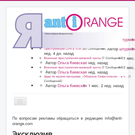
Автор
штурма
Преступления ОУН и УПА
(50 Сообщений)
нед. 4 дн. назад
Автор
штурма
Преступления ОУН и УПА
(50 Сообщений)
нед. 4 дн. назад
1 мес.
Военные преступления киевской хунты
(7 Сообщений)
Автор
Ольга Киевская
нед. назад
1 мес.
Военные преступления киевской хунты
(7 Сообщений)
Автор
Ольга Киевская
нед. назад
Удар по музею-панораме «Оборона Севастополя» - в ч...
(1
Сообщений)
Автор
Ольга Киевская
1 мес. 2 нед. назад
Главная
По вопросам рекламы обращаться в редакцию info@anti-
orange.com
Форум
Эксклюзив