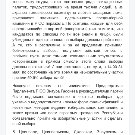
тонны макулатуры, стоят «оптовые» ряды агитационных
палаток, трудоустроивших на время тысячи людей, а из
экранов телевизоров ежеминутно льётся слащавая ложь
приевшихся политиков, сдержанность предвыборной
кампании в РЮО поражала. Но осетины, каждый для себя
определившийся с партией-фаворитом (стоит отметить, что
кандидатов по спискам почти все знали в лицо), были
убеждены в единственном: на выборы должны прийти все!
А те, кто в республике и за её пределами призывал
бойкотировать выборы, получали жёсткий отпор: с
любыми, пусть даже самыми неожиданными результатами
исторические в прямом смысле этого слова выборы
должны состояться! И они состоялись, по сути, в 14-00 31
мая: по состоянию на это время на избирательные участки
пришли 59,9% избирателей!
Накануне вечером по инициативе Председателя
Парламента РЮО Знаура Гассиева руководителями партий
было подписано соглашение о честных выборах, где
указано о недопустимости «любых форм фальсификаций и
неэтичных методов ведения избирательных кампаний», а
также призыв «ко всем взрослым гражданам Республики
обязательно прийти на избирательные участки и сделать
свой выбор».
В Цхинвале, Цхинвальском, Джавском, Знаурском и