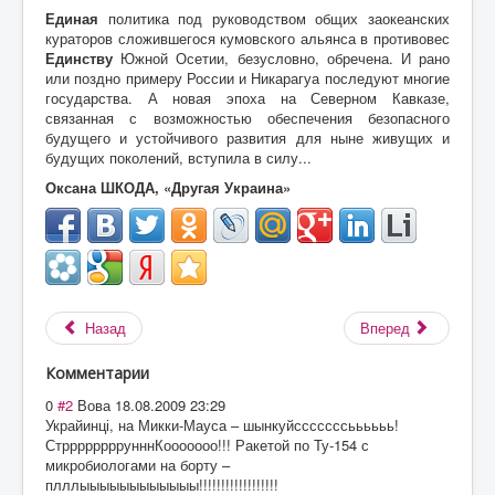
Единая
политика под руководством общих заокеанских
кураторов сложившегося кумовского альянса в противовес
Единству
Южной Осетии, безусловно, обречена. И рано
или поздно примеру России и Никарагуа последуют многие
государства. А новая эпоха на Северном Кавказе,
связанная с возможностью обеспечения безопасного
будущего и устойчивого развития для ныне живущих и
будущих поколений, вступила в силу...
Оксана ШКОДА, «Другая Украина»
Назад
Вперед
Комментарии
0
#2
Вова
18.08.2009 23:29
Украйинці, на Микки-Мауса – шынкуйсссссссьььььь!
СтррррррррунннКооооооо!!! Ракетой по Ту-154 с
микробиологами на борту –
плллыыыыыыыыыыыы!!!!!!!!!!!!!!!!!!