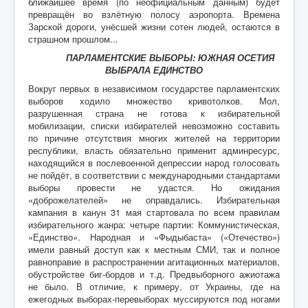
ближайшее время (по неофициальным данным) будет
превращён во взлётную полосу аэропорта. Времена
Зарской дороги, унёсшей жизни сотен людей, остаются в
страшном прошлом...
ПАРЛАМЕНТСКИЕ ВЫБОРЫ: ЮЖНАЯ ОСЕТИЯ
ВЫБРАЛА ЕДИНСТВО
Вокруг первых в независимом государстве парламентских
выборов ходило множество кривотолков. Мол,
разрушенная страна не готова к избирательной
мобилизации, списки избирателей невозможно составить
по причине отсутствия многих жителей на территории
республики, власть обязательно применит админресурс,
находящийся в послевоенной депрессии народ голосовать
не пойдёт, в соответствии с международными стандартами
выборы провести не удастся. Но ожидания
«доброжелателей» не оправдались. Избирательная
кампания в канун 31 мая стартовала по всем правилам
избирательного жанра: четыре партии: Коммунистическая,
«Единство». Народная и «Фыдыбаста» («Отечество»)
имели равный доступ как к местным СМИ, так и полное
равноправие в распространении агитационных материалов,
обустройстве биг-бордов и т.д. Предвыборного ажиотажа
не было. В отличие, к примеру, от Украины, где на
ежегодных выборах-перевыборах муссируются под ногами