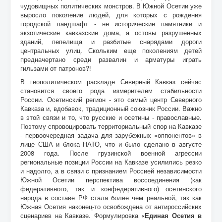
чудовищных политических монстров. В Южной Осетии уже
выросло поколение людей, для которых с рождения
городской ландшафт - не исторические памятники и
экзотические кавказские дома, а остовы разрушенных
зданий, пепелища и разбитые снарядами дороги
центральных улиц. Скольким еще поколениям детей
предначертано среди развалин и арматуры играть
гильзами от патронов?!
В геополитическом раскладе Северный Кавказ сейчас
становится своего рода измерителем стабильности
России. Осетинский регион - это самый центр Северного
Кавказа и, вдобавок, традиционный союзник России. Важно
в этой связи и то, что русские и осетины - православные.
Поэтому спровоцировать территориальный спор на Кавказе
- первоочередная задача для зарубежных «оппонентов» в
лице США и блока НАТО, что и было сделано в августе
2008 года. После грузинской военной агрессии
региональные позиции России на Кавказе усилились резко
и надолго, а в связи с признанием Россией независимости
Южной Осетии перспектива воссоединения (как
федеративного, так и конфедеративного) осетинского
народа в составе РФ стала более чем реальной, так как
Южная Осетия наконец-то освобождена от антироссийских
сценариев на Кавказе. Формулировка
«Единая Осетия в