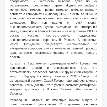
прозрачность и честность выборов даже по их
результатам: провластная партия «Единство» набрала
менее 50% голосов, ровно столько, сколько набрали
совместно коммунисты и «народники». То есть, влияние на
электорат со стороны провластной политсилы и оппозиции
одинаково. Все три партии с точки зрения
внешнеполитического курса выступают за интеграцию
между Северной и Южной Осетией и за вступление РЮО в
состав России, соответственно, поддерживая
внешнеполитический курс самой России. А оппозиция
курсу Президента существует исключительно по
внутренним вопросам, это - вполне естественный процесс,
цель которого- скомпрометировать и дискредитировать
власть.
Кстати, в Парламенте «демократической» Грузии нет
равновесия власти и оппозиционных сил, что
автоматически развевает заявление грузинской стороны о
том, что Эдуард Кокойты установил в РЮО «бандитский
авторитарный режим». Самой Грузии надо ещё очень много
работать, чтобы достичь того уровня развития демократии,
который достигнут в Южной Осетии. Что касается
Украины...
Разброд и шатания, не имеющие ничего общего с
провозглашённой демократией. И - громкие заявления