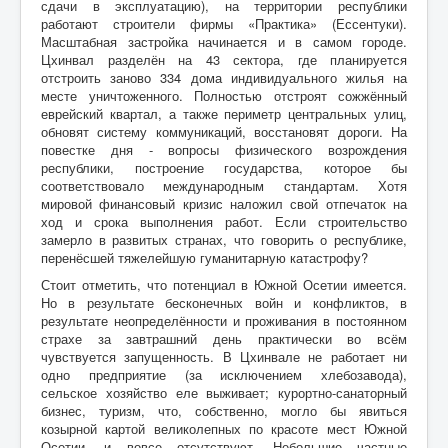
сдачи в эксплуатацию), на территории республики
работают строители фирмы «Практика» (Ессентуки).
Масштабная застройка начинается и в самом городе.
Цхинвал разделён на 43 сектора, где планируется
отстроить заново 334 дома индивидуального жилья на
месте уничтоженного. Полностью отстроят сожжённый
еврейский квартал, а также периметр центральных улиц,
обновят систему коммуникаций, восстановят дороги. На
повестке дня - вопросы физического возрождения
республики, построение государства, которое бы
соответствовало международным стандартам. Хотя
мировой финансовый кризис наложил свой отпечаток на
ход и срока выполнения работ. Если строительство
замерло в развитых странах, что говорить о республике,
перенёсшей тяжелейшую гуманитарную катастрофу?
Стоит отметить, что потенциал в Южной Осетии имеется.
Но в результате бесконечных войн и конфликтов, в
результате неопределённости и проживания в постоянном
страхе за завтрашний день практически во всём
чувствуется запущенность. В Цхинвале не работает ни
одно предприятие (за исключением хлебозавода),
сельское хозяйство еле выживает; курортно-санаторный
бизнес, туризм, что, собственно, могло бы явиться
козырной картой великолепных по красоте мест Южной
Осетии, и вовсе отсутствуют. Небольшие частные