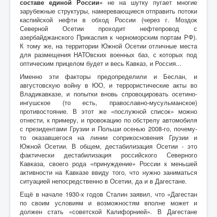
составе единой России»
не на шутку пугает многие
зарубежные структуры, намеревающиеся отправить потоки
каспийской нефти в обход России (через г. Моздок
Северной Осетии проходит нефтепровод с
азербайджанского Прикаспия к черноморским портам РФ).
К тому же, на территории Южной Осетии отличные места
для размещения НАТОвских военных баз, с которых под
оптическим прицелом будет и весь Кавказ, и Россия...
Именно эти факторы предопределили и Беслан, и
августовскую войну в ЮО, и террористические акты во
Владикавказе, и попытки вновь спровоцировать осетино-
ингушское (то есть, православно-мусульманское)
противостояние. В этот же «послужной список» можно
отнести, к примеру, и провокацию по обстрелу автомобиля
с президентами Грузии и Польши осенью 2008-го, почему-
то оказавшегося на линии соприкосновения Грузии и
Южной Осетии. В общем, дестабилизация Осетии - это
фактически дестабилизация российского Северного
Кавказа, своего рода «принуждение» России к меньшей
активности на Кавказе ввиду того, что нужно заниматься
ситуацией непосредственно в Осетии, да и в Дагестане.
Ещё в начале 1930-х годов Сталин заявил, что «Дагестан
по своим условиям и возможностям вполне может и
должен стать «советской Калифорнией». В Дагестане