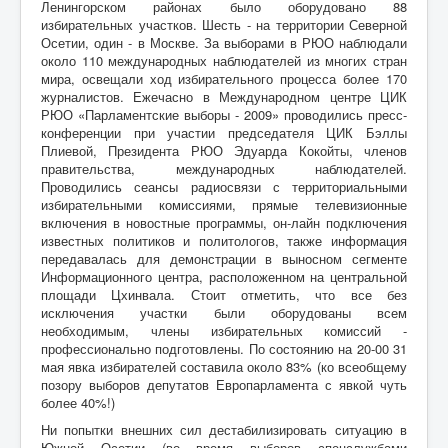
Ленингорском районах было оборудовано 88
избирательных участков. Шесть - на территории Северной
Осетии, один - в Москве. За выборами в РЮО наблюдали
около 110 международных наблюдателей из многих стран
мира, освещали ход избирательного процесса более 170
журналистов. Ежечасно в Международном центре ЦИК
РЮО «Парламентские выборы - 2009» проводились пресс-
конференции при участии председателя ЦИК Бэллы
Плиевой, Президента РЮО Эдуарда Кокойты, членов
правительства, международных наблюдателей.
Проводились сеансы радиосвязи с территориальными
избирательными комиссиями, прямые телевизионные
включения в новостные программы, он-лайн подключения
известных политиков и политологов, также информация
передавалась для демонстрации в выносном сегменте
Информационного центра, расположенном на центральной
площади Цхинвала. Стоит отметить, что все без
исключения участки были оборудованы всем
необходимым, члены избирательных комиссий -
профессионально подготовлены. По состоянию на 20-00 31
мая явка избирателей составила около 83% (ко всеобщему
позору выборов депутатов Европарламента с явкой чуть
более 40%!)
Ни попытки внешних сил дестабилизировать ситуацию в
Южной Осетии (во время выборов спецслужбами