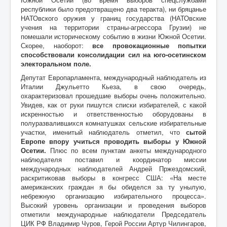
республики было предотвращено два теракта), ни бряцанье
НАТОвского оружия у границ государства (НАТОвские
учения на территории страны-агрессора Грузии) не
помешали историческому событию в жизни Южной Осетии.
Скорее, наоборот:
все провокационные попытки
способствовали консолидации сил на юго-осетинском
электоральном поле.
Депутат Европарламента, международный наблюдатель из
Италии Джульетто Кьеза, в свою очередь,
охарактеризовал прошедшие выборы очень положительно.
Увидев, как от руки пишутся списки избирателей, с какой
искренностью и ответственностью оборудованы в
полуразвалившихся комнатушках сельские избирательные
участки, именитый наблюдатель отметил, что
сытой
Европе впору учиться проводить выборы у Южной
Осетии.
Плюс по всем пунктам анкеты международного
наблюдателя поставил и координатор миссии
международных наблюдателей Андрей Пржездомский,
раскритиковав выборы в конгресс США: «На месте
американских граждан я бы обиделся за ту унылую,
небрежную организацию избирательного процесса».
Высокий уровень организации и проведения выборов
отметили международные наблюдатели Председатель
ЦИК РФ Владимир Чуров, Герой России Артур Чилингаров,