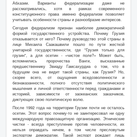
Абхазии. Варианты федерализации даже не
рассматривались, хотя в рамках современного
конституционного права именно федерализм позволяет
учитывать особенности страны и разнообразие интересов.
Сегодня федерализм признан наиболее демократичной
формой государственного устройства. Почему Грузия
отказывается от него? Почему руководство этой страны в
лице Михаила Саакашвили пошло по пути жесткой
унитарной государственности, где "Грузия только для
грузин", а для осетин - «чистое поле?» Может быть,
вспомнились пророчества Ванги, высказанные
предшественнику Звиаду Гамсахурдиа о том, что в
будущем она не видит такой страны, как Грузия? Но,
скорее всего, от ощущения вседозволенности и
безнаказанности, полного отсутствия политического
мышления и личной ответственности перед гражданами и
историей, зависимости от заокеанских заказчиков,
диктующих свою политическую волю.
После 1992 года на территории Грузии почти не осталось
осетин. Этот вопрос почему-то не заинтересовал ни одну
международную правозащитную организацию. Этнические
чистки - всегда преступление против человечности, их
нельзя оправдать ничем, в том числе пресловутым
экспортом демократии. Такой экспорт рождает лишь