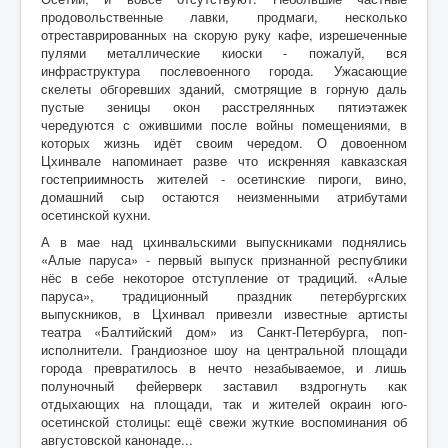
продовольственные лавки, продмаги, несколько
отреставрированных на скорую руку кафе, изрешеченные
пулями металлические киоски - пожалуй, вся
инфраструктура послевоенного города. Ужасающие
скелеты обгоревших зданий, смотрящие в горную даль
пустые зеницы окон расстрелянных пятиэтажек
чередуются с ожившими после войны помещениями, в
которых жизнь идёт своим чередом. О довоенном
Цхинвале напоминает разве что искренняя кавказская
гостеприимность жителей - осетинские пироги, вино,
домашний сыр остаются неизменными атрибутами
осетинской кухни.
А в мае над цхинвальскими выпускниками поднялись
«Алые паруса» - первый выпуск признанной республики
нёс в себе некоторое отступление от традиций. «Алые
паруса», традиционный праздник петербургских
выпускников, в Цхинвал привезли известные артисты
театра «Балтийский дом» из Санкт-Петербурга, поп-
исполнители. Грандиозное шоу на центральной площади
города превратилось в нечто незабываемое, и лишь
полуночный фейерверк заставил вздрогнуть как
отдыхающих на площади, так и жителей окраин юго-
осетинской столицы: ещё свежи жуткие воспоминания об
августовской канонаде...