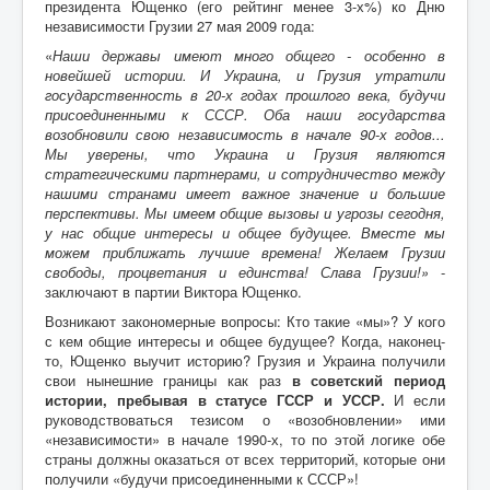
президента Ющенко (его рейтинг менее 3-х%) ко Дню
независимости Грузии 27 мая 2009 года:
«
Наши державы имеют много общего - особенно в
новейшей истории. И Украина, и Грузия утратили
государственность в 20-х годах прошлого века, будучи
присоединенными к СССР. Оба наши государства
возобновили свою независимость в начале 90-х годов...
Мы уверены, что Украина и Грузия являются
стратегическими партнерами, и сотрудничество между
нашими странами имеет важное значение и большие
перспективы. Мы имеем общие вызовы и угрозы сегодня,
у нас общие интересы и общее будущее. Вместе мы
можем приближать лучшие времена! Желаем Грузии
свободы, процветания и единства! Слава Грузии!»
-
заключают в партии Виктора Ющенко.
Возникают закономерные вопросы: Кто такие «мы»? У кого
с кем общие интересы и общее будущее? Когда, наконец-
то, Ющенко выучит историю? Грузия и Украина получили
свои нынешние границы как раз
в советский период
истории, пребывая в статусе ГССР и УССР.
И если
руководствоваться тезисом о «возобновлении» ими
«независимости» в начале 1990-х, то по этой логике обе
страны должны оказаться от всех территорий, которые они
получили «будучи присоединенными к СССР»!