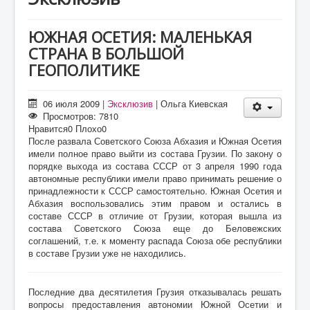
О проекте
Статьи
ЮЖНАЯ ОСЕТИЯ: МАЛЕНЬКАЯ
СТРАНА В БОЛЬШОЙ
Литература
ГЕОПОЛИТИКЕ
06 июля 2009
|
Эксклюзив
|
Ольга Киевская
Просмотров: 7810
Нравится
0
Плохо
0
После развала Советского Союза Абхазия и Южная Осетия
имели полное право выйти из состава Грузии. По закону о
порядке выхода из состава СССР от 3 апреля 1990 года
автономные республики имели право принимать решение о
принадлежности к СССР самостоятельно. Южная Осетия и
Абхазия воспользовались этим правом и остались в
составе СССР в отличие от Грузии, которая вышла из
состава Советского Союза еще до Беловежских
соглашений, т.е. к моменту распада Союза обе республики
в составе Грузии уже не находились.
Последние два десятилетия Грузия отказывалась решать
вопросы предоставления автономии Южной Осетии и