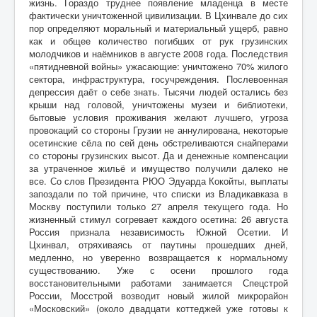
жизнь. Гораздо труднее появление младенца в месте
фактически уничтоженной цивилизации. В Цхинвале до сих
пор определяют моральный и материальный ущерб, равно
как и общее количество погибших от рук грузинских
молодчиков и наёмников в августе 2008 года. Последствия
«пятидневной войны» ужасающие: уничтожено 70% жилого
сектора, инфраструктура, госучреждения. Послевоенная
депрессия даёт о себе знать. Тысячи людей остались без
крыши над головой, уничтожены музеи и библиотеки,
бытовые условия проживания желают лучшего, угроза
провокаций со стороны Грузии не аннулирована, некоторые
осетинские сёла по сей день обстреливаются снайперами
со стороны грузинских высот. Да и денежные компенсации
за утраченное жильё и имущество получили далеко не
все. Со слов Президента РЮО Эдуарда Кокойты, выплаты
запоздали по той причине, что списки из Владикавказа в
Москву поступили только 27 апреля текущего года. Но
жизненный стимул согревает каждого осетина: 26 августа
Россия признала независимость Южной Осетии. И
Цхинвал, отряхиваясь от паутины прошедших дней,
медленно, но уверенно возвращается к нормальному
существованию. Уже с осени прошлого года
восстановительными работами занимается Спецстрой
России, Мосстрой возводит новый жилой микрорайон
«Московский» (около двадцати коттеджей уже готовы к