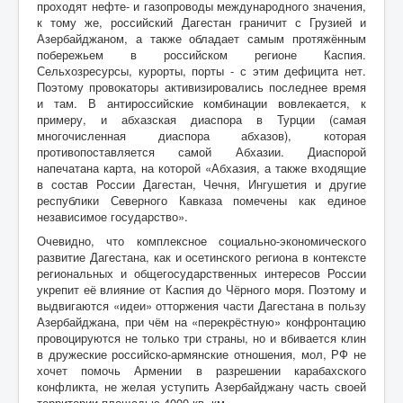
проходят нефте- и газопроводы международного значения,
к тому же, российский Дагестан граничит с Грузией и
Азербайджаном, а также обладает самым протяжённым
побережьем в российском регионе Каспия.
Сельхозресурсы, курорты, порты - с этим дефицита нет.
Поэтому провокаторы активизировались последнее время
и там. В антироссийские комбинации вовлекается, к
примеру, и абхазская диаспора в Турции (самая
многочисленная диаспора абхазов), которая
противопоставляется самой Абхазии. Диаспорой
напечатана карта, на которой «Абхазия, а также входящие
в состав России Дагестан, Чечня, Ингушетия и другие
республики Северного Кавказа помечены как единое
независимое государство».
Очевидно, что комплексное социально-экономического
развитие Дагестана, как и осетинского региона в контексте
региональных и общегосударственных интересов России
укрепит её влияние от Каспия до Чёрного моря. Поэтому и
выдвигаются «идеи» отторжения части Дагестана в пользу
Азербайджана, при чём на «перекрёстную» конфронтацию
провоцируются не только три страны, но и вбивается клин
в дружеские российско-армянские отношения, мол, РФ не
хочет помочь Армении в разрешении карабахского
конфликта, не желая уступить Азербайджану часть своей
территории площадью 4000 кв. км.