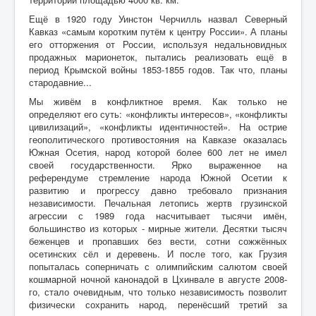
Ещё в 1920 году Уинстон Черчилль назвал Северный
Кавказ «самым коротким путём к центру России». А планы
его отторжения от России, используя недальновидных
продажных марионеток, пытались реализовать ещё в
период Крымской войны 1853-1855 годов. Так что, планы
стародавние...
Мы живём в конфликтное время. Как только не
определяют его суть: «конфликты интересов», «конфликты
цивилизаций», «конфликты идентичностей». На острие
геополитического противостояния на Кавказе оказалась
Южная Осетия, народ которой более 600 лет не имел
своей государственности. Ярко выраженное на
референдуме стремление народа Южной Осетии к
развитию и прогрессу давно требовало признания
независимости. Печальная летопись жертв грузинской
агрессии с 1989 года насчитывает тысячи имён,
большинство из которых - мирные жители. Десятки тысяч
беженцев и пропавших без вести, сотни сожжённых
осетинских сёл и деревень. И после того, как Грузия
попыталась соперничать с олимпийским салютом своей
кошмарной ночной канонадой в Цхинвале в августе 2008-
го, стало очевидным, что только независимость позволит
физически сохранить народ, перенёсший третий за