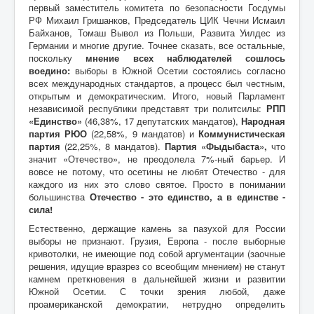
первый заместитель комитета по безопасности Госдумы
РФ Михаил Гришанков, Председатель ЦИК Чечни Исмаил
Байханов, Томаш Вывол из Польши, Развита Уилдес из
Германии и многие другие. Точнее сказать, все остальные,
поскольку
мнение всех наблюдателей сошлось
воедино:
выборы в Южной Осетии состоялись согласно
всех международных стандартов, а процесс был честным,
открытым и демократическим. Итого, новый Парламент
независимой республики представят три политсилы:
РПП
«Единство»
(46,38%, 17 депутатских мандатов),
Народная
партия РЮО
(22,58%, 9 мандатов) и
Коммунистическая
партия
(22,25%, 8 мандатов).
Партия «Фыдыбаста»,
что
значит «Отечество», не преодолела 7%-ный барьер. И
вовсе не потому, что осетины не любят Отечество - для
каждого из них это слово святое. Просто в понимании
большинства
Отечество - это единство, а в единстве -
сила!
Естественно, держащие камень за пазухой для России
выборы не признают. Грузия, Европа - после выборные
кривотолки, не имеющие под собой аргументации (заочные
решения, идущие вразрез со всеобщим мнением) не станут
камнем преткновения в дальнейшей жизни и развитии
Южной Осетии. С точки зрения любой, даже
проамериканской демократии, нетрудно определить