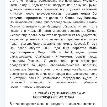
столетие геноцид, реализовать его потенциал, улучшить
жизнь людей. Ведь если бы вооружённой до зубов Грузии
удалось реализовать операцию под кодовым названием
«Чистое поле»,
юго-осетинская трагедия могла бы
получить продолжение далее по Северному Кавказу.
Но вековечная мечта многострадальных жителей Южной
Осетии о независимом будущем сбылась. И то, что в
глазах значительной части мирового сообщества Южная
Осетия ещё долго останется непризнанным государством,
не решает ровным счётом ничего: в современной политике
правят бал двойные стандарты (вспомним Косово). К тому
же, после августа 2008 года
мир перестал быть
однополярным.
Ведь США и НАТО, отдав приказ
сумасшедшему Саакашвили уничтожить целый народ,
проиграли России... И даже если права агрессоров
продолжают защищать евро-атлантические политики,
вложившие безумцу в руки топор в виде новейших систем
вооружения, для осетинского народа настала особая веха
в истории: отныне независимое государство будет не
разменной монетой, а полноправным субъектом
геополитического процесса.
ПЕРВЫЙ ГОД НЕЗАВИСИМОСТИ:
ВОЗРОЖДЕНИЕ ИЗ ПЕПЛА
В течение девяти месяцев рождается новая человеческая