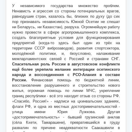
У независимого государства множество проблем.
Ненависть и агрессия со стороны потенциальных врагов,
равнодушие стран, казалось бы, близких по духу (до сих
пор признавать независимость Южной Осетии не спешат
ни Беларусь, ни Казахстан), разруха. Огромнейшую работу
нужно провести в сфере агропромышленного комплекса,
создать благоприятные условия для функционирования
предприятий (когда-то здесь был один из трёх на
территории СССР виброзаводов), развития спортсектора,
молодёжной политики, и, безусловно, налаживание
межпарламентских связей с Россией и странами СНГ.
Спасительная роль России в августовском конфликте
ещё более укрепила желание интеграции осетинского
народа и воссоединения с РСО-Алания в составе
России.
Финансовая помощь по бюджетной линии,
восстановление разрушенного и строительство нового
жилья, огромная помощь по линии МЧС, укрепление
границ республики - всё это находит отзыв со стороны РФ.
«Спасибо, Россия!» - надписи на цхинвальских зданиях,
флаги РФ, и одна из местных достопримечательностей -
улица имени Юрия Лужкова. Другая
«достопримечательность» - бывший грузинский анклав
(сёла Кхети, Тамарашени), превратившийся в груду
развалин по причине неадекватности Саакашвили в