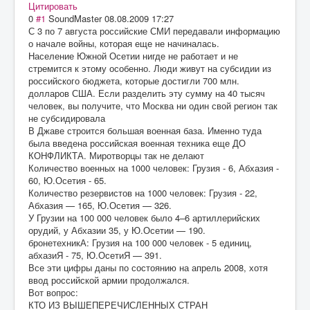
Цитировать
0
#1
SoundMaster
08.08.2009 17:27
С 3 по 7 августа российские СМИ передавали информацию
о начале войны, которая еще не начиналась.
Население Южной Осетии нигде не работает и не
стремится к этому особенно. Люди живут на субсидии из
российского бюджета, которые достигли 700 млн.
долларов США. Если разделить эту сумму на 40 тысяч
человек, вы получите, что Москва ни один свой регион так
не субсидировала
В Джаве строится большая военная база. Именно туда
была введена российская военная техника еще ДО
КОНФЛИКТА. Миротворцы так не делают
Количество военных на 1000 человек: Грузия - 6, Абхазия -
60, Ю.Осетия - 65.
Количество резервистов на 1000 человек: Грузия - 22,
Абхазия — 165, Ю.Осетия — 326.
У Грузии на 100 000 человек было 4–6 артиллерийских
орудий, у Абхазии 35, у Ю.Осетии — 190.
бронетехникА: Грузия на 100 000 человек - 5 единиц,
абхазиЯ - 75, Ю.ОсетиЯ — 391.
Все эти цифры даны по состоянию на апрель 2008, хотя
ввод российской армии продолжался.
Вот вопрос:
КТО ИЗ ВЫШЕПЕРЕЧИСЛЕННЫХ СТРАН