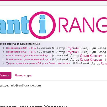
Автор
штурман
3 нед. 6 дн. назад
Преступления ОУН и УПА
(50 Сообщений)
Автор
штурман
3 нед. 6 дн. назад
Преступления ОУН и УПА
(50 Сообщений)
Автор
Ольга Киевская
1
Военные преступления киевской хунты
(7 Сообщений)
Автор
Ольга Киевская
1
Военные преступления киевской хунты
(7 Сообщений)
Автор
Оль
Удар по музею-панораме «Оборона Севастополя» - в ч...
(1 Сообщений)
Статьи
Литература
акцию info@anti-orange.com