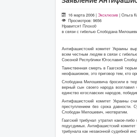
Заявление Антифашис
16 марта 2006
|
Эксклюзив
|
Ольга К
Просмотров: 9656
Нравится
1
Плохо
0
в связи с гибелью Слободана Милошеви
Антифашистский комитет Украины выр
всем честным людям в связи с гибелью
Союзной Республики Югославия Слобо
Таинственная смерть в Гаагской тюрь
неофашизмом, это приговор тем, кто ор
Слободана Милошевича бросили в тюрь
верный сын своего народа возглавил 
единство югославских народов, побед
Антифашистский комитет Украины сч
преступлением без срока давности. С
Слободан Милошевич, неотвратим.
Гаагский трибунал утратил какое-либ
подусдимых. Антифашистский комитет 
трибунала как незаконной судебной ин