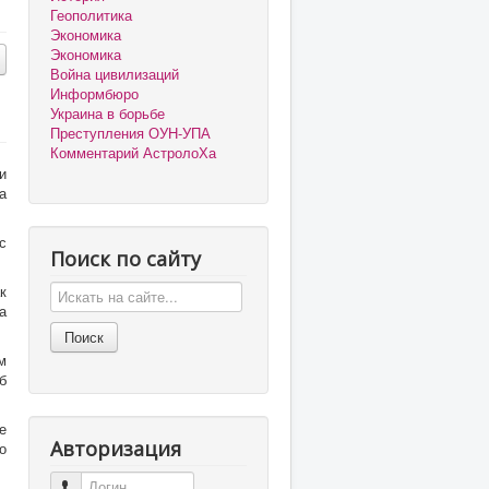
Геополитика
Экономика
Экономика
Война цивилизаций
Информбюро
Украина в борьбе
Преступления ОУН-УПА
Комментарий АстролоХа
и
а
с
Поиск по сайту
к
а
м
б
е
Авторизация
о
Логин