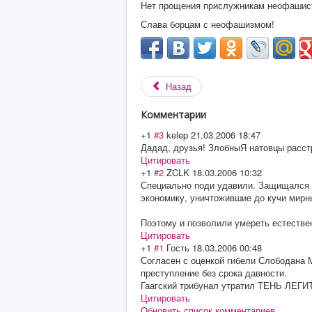
Нет прощения прислужникам неофашис
Слава борцам с неофашизмом!
Назад
Комментарии
+1
#3
kelep
21.03.2006 18:47
Дадад, друзья! ЗлобныЯ натовцы расст
Цитировать
+1
#2
ZCLK
18.03.2006 10:32
Специально поди удавили. Защищался д
экономику, уничтожившие до кучи мирны
Поэтому и позволили умереть естествен
Цитировать
+1
#1
Гость
18.03.2006 00:48
Согласен с оценкой гибели Слободана 
преступление без срока давности.
Гаагский трибунал утратил ТЕНЬ ЛЕГИ
Цитировать
Обновить список комментариев