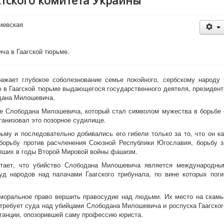
тского комитета Украины
иевская
ча в Гаагской тюрьме.
ажает глубокое соболезнование семье покойного, сербскому народу 
 в Гаагской тюрьме выдающегося государственного деятеля, президент
дана Милошевича.
ме Слободана Милошевича, который стал символом мужества в борьбе 
ганизовал это позорное судилище.
му и последовательно добивались его гибели только за то, что он ка
борьбу против расчленения Союзной Республики Югославия, борьбу з
ивших в годы Второй Мировой войны фашизм.
итает, что убийство Слободана Милошевича является международны
уд народов над палачами Гаагского трибунала, по вине которых поги
о моральное право вершить правосудие над людьми. Их место на скамь
требует суда над убийцами Слободана Милошевича и роспуска Гаагског
станции, опозорившей саму профессию юриста.