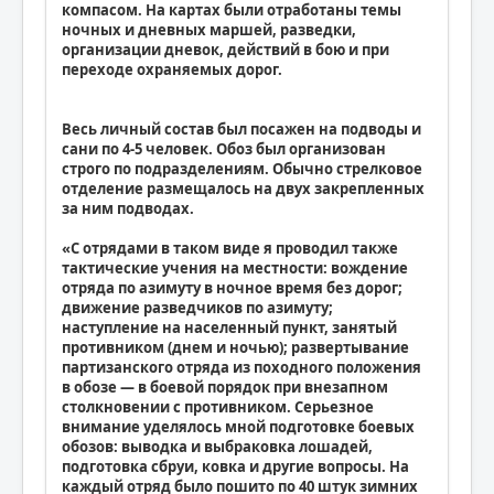
компасом. На картах были отработаны темы
ночных и дневных маршей, разведки,
организации дневок, действий в бою и при
переходе охраняемых дорог.
Весь личный состав был посажен на подводы и
сани по 4-5 человек. Обоз был организован
строго по подразделениям. Обычно стрелковое
отделение размещалось на двух закрепленных
за ним подводах.
«С отрядами в таком виде я проводил также
тактические учения на местности: вождение
отряда по азимуту в ночное время без дорог;
движение разведчиков по азимуту;
наступление на населенный пункт, занятый
противником (днем и ночью); развертывание
партизанского отряда из походного положения
в обозе — в боевой порядок при внезапном
столкновении с противником. Серьезное
внимание уделялось мной подготовке боевых
обозов: выводка и выбраковка лошадей,
подготовка сбруи, ковка и другие вопросы. На
каждый отряд было пошито по 40 штук зимних