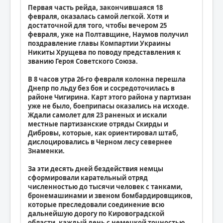
Первая часть рейда, закончившаяся 18
февраля, оказалась самой легкой. Хотя и
достаточной для того, чтобы вечером 25
февраля, уже на Полтавщине, Наумов получил
поздравление главы Компартии Украины
Никиты Хрущева по поводу представления к
званию Героя Советского Союза.
В 8 часов утра 26-го февраля колонна перешла
Днепр по льду без боя и сосредоточилась в
районе Чигирина. Карт этого района у партизан
уже не было, боеприпасы оказались на исходе.
Ждали самолет для 23 раненых и искали
местные партизанские отряды Скирды и
Дибровы, которые, как ориентировал штаб,
дислоцировались в Черном лесу севернее
Знаменки.
За эти десять дней бездействия немцы
сформировали карательный отряд
численностью до тысячи человек с танками,
бронемашинами и звеном бомбардировщиков,
которые преследовали соединение всю
дальнейшую дорогу по Кировоградской
области, каждый день с немецкой точностью