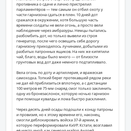
противника о сдаче и лично пристрелил
парламентёров — тем самым он отбил охоту у
части гарнизона сдаться в плен. 10 дней дот
сражался в окружении, хотя большую часть
времени солдаты не вели огонь, а просто вели
наблюдение через амбразуры. Немцы пытались
разбомбить дот, но только вывели из строя
генератор, после чего освещать себе дорогу
гарнизону приходилось лучинами, добытыми из
разбитых патронных ящиков. На них же кипятили
чай, благо, воды было много — от близости
грунтовых вод дот даже немного подтапливало.
Вела огонь по доту и артиллерия, и вражеская
самоходка. Топкий берег протекавшей рядом реки
не дал ей приблизиться вплотную, а с дистанции
100 метров её 75-мм снаряд смог только заклинить
одну из бронезаслонок, которую ночью гарнизон
при помощи кувалды и лома быстро расклинил.
Через десять дней осады подошли к концу патроны
и провизия, но к этому времени его, наконец,
смогли деблокировать войска 37-й армии, в
которую переформировали КиУР. Кстати, возглавил
её никто иной, как генерал-майор Андрей