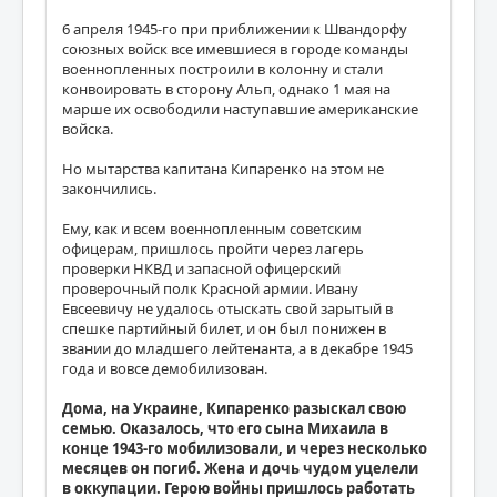
6 апреля 1945-го при приближении к Швандорфу
союзных войск все имевшиеся в городе команды
военнопленных построили в колонну и стали
конвоировать в сторону Альп, однако 1 мая на
марше их освободили наступавшие американские
войска.
Но мытарства капитана Кипаренко на этом не
закончились.
Ему, как и всем военнопленным советским
офицерам, пришлось пройти через лагерь
проверки НКВД и запасной офицерский
проверочный полк Красной армии. Ивану
Евсеевичу не удалось отыскать свой зарытый в
спешке партийный билет, и он был понижен в
звании до младшего лейтенанта, а в декабре 1945
года и вовсе демобилизован.
Дома, на Украине, Кипаренко разыскал свою
семью. Оказалось, что его сына Михаила в
конце 1943-го мобилизовали, и через несколько
месяцев он погиб. Жена и дочь чудом уцелели
в оккупации. Герою войны пришлось работать