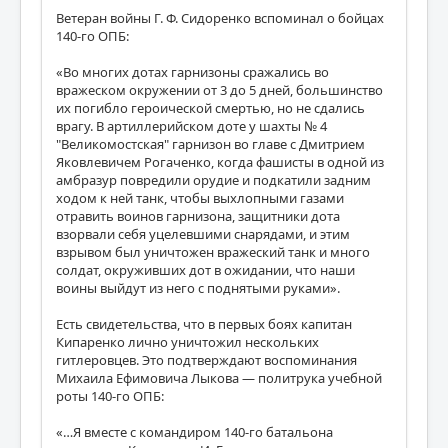
Ветеран войны Г. Ф. Сидоренко вспоминал о бойцах
140-го ОПБ:
«Во многих дотах гарнизоны сражались во
вражеском окружении от 3 до 5 дней, большинство
их погибло героической смертью, но не сдались
врагу. В артиллерийском доте у шахты № 4
"Великомостская" гарнизон во главе с Дмитрием
Яковлевичем Рогаченко, когда фашисты в одной из
амбразур повредили орудие и подкатили задним
ходом к ней танк, чтобы выхлопными газами
отравить воинов гарнизона, защитники дота
взорвали себя уцелевшими снарядами, и этим
взрывом был уничтожен вражеский танк и много
солдат, окруживших дот в ожидании, что наши
воины выйдут из него с поднятыми руками».
Есть свидетельства, что в первых боях капитан
Кипаренко лично уничтожил нескольких
гитлеровцев. Это подтверждают воспоминания
Михаила Ефимовича Лыкова — политрука учебной
роты 140-го ОПБ:
«…Я вместе с командиром 140-го батальона