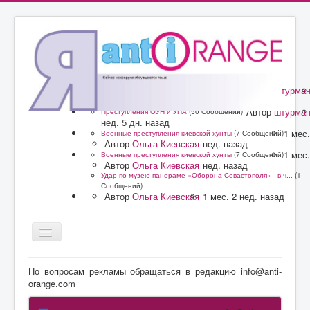
Автор
штурма
Преступления ОУН и УПА
(50 Сообщений)
нед. 5 дн. назад
Автор
штурма
Преступления ОУН и УПА
(50 Сообщений)
нед. 5 дн. назад
1 мес.
Военные преступления киевской хунты
(7 Сообщений)
Автор
Ольга Киевская
нед. назад
1 мес.
Военные преступления киевской хунты
(7 Сообщений)
Автор
Ольга Киевская
нед. назад
Удар по музею-панораме «Оборона Севастополя» - в ч...
(1
Сообщений)
Автор
Ольга Киевская
1 мес. 2 нед. назад
Главная
По вопросам рекламы обращаться в редакцию info@anti-
orange.com
Форум