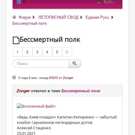
Войти
О проекте
Статьи
Форум
ЛЕТОПИСНЫЙ СВОД
Единая Русь
Литература
Бессмертный полк
Бессмертный полк
1
2
3
4
5
6
5 года 6 мес. назад
#5835
от
Zonger
Zonger
ответил в теме
Бессмертный полк
«Ведь Киев позади!» Капитан Кипаренко — забытый
комбат гарнизонов легендарных дотов
Алексей Стаценко
25.01.2021