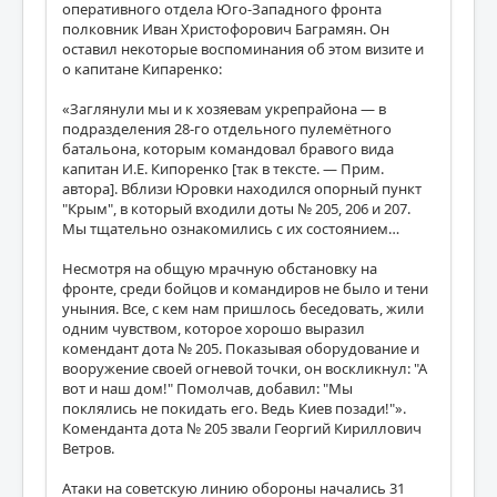
оперативного отдела Юго-Западного фронта
полковник Иван Христофорович Баграмян. Он
оставил некоторые воспоминания об этом визите и
о капитане Кипаренко:
«Заглянули мы и к хозяевам укрепрайона — в
подразделения 28-го отдельного пулемётного
батальона, которым командовал бравого вида
капитан И.Е. Кипоренко [так в тексте. — Прим.
автора]. Вблизи Юровки находился опорный пункт
"Крым", в который входили доты № 205, 206 и 207.
Мы тщательно ознакомились с их состоянием…
Несмотря на общую мрачную обстановку на
фронте, среди бойцов и командиров не было и тени
уныния. Все, с кем нам пришлось беседовать, жили
одним чувством, которое хорошо выразил
комендант дота № 205. Показывая оборудование и
вооружение своей огневой точки, он воскликнул: "А
вот и наш дом!" Помолчав, добавил: "Мы
поклялись не покидать его. Ведь Киев позади!"».
Коменданта дота № 205 звали Георгий Кириллович
Ветров.
Атаки на советскую линию обороны начались 31