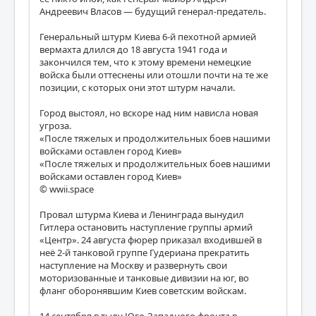
Андреевич Власов — будущий генерал-предатель.
Генеральный штурм Киева 6-й пехотной армией
вермахта длился до 18 августа 1941 года и
закончился тем, что к этому времени немецкие
войска были оттеснены или отошли почти на те же
позиции, с которых они этот штурм начали.
Город выстоял, но вскоре над ним нависла новая
угроза.
«После тяжелых и продолжительных боев нашими
войсками оставлен город Киев»
«После тяжелых и продолжительных боев нашими
войсками оставлен город Киев»
© wwii.space
Провал штурма Киева и Ленинграда вынудил
Гитлера остановить наступление группы армий
«Центр». 24 августа фюрер приказал входившей в
неё 2-й танковой группе Гудериана прекратить
наступление на Москву и развернуть свои
моторизованные и танковые дивизии на юг, во
фланг оборонявшим Киев советским войскам.