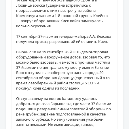
14 сентября в тылу Юго-Западного фронта в
Лохвице войска Гудериана встретились с
прорвавшимися к ним навстречу из района
Кременчуга частями 1-й танковой группы Клейста
— вокруг оборонявших Киев войск замкнулось
кольцо окружения.
17 сентября 37-я армия генерал-майора А.А. Власова
получила приказ, разрешавший ей оставить Киев.
В ночь с 18 на 19 сентября 28-й ОПБ демонтировал
оборудование и вооружение дотов, взорвал то, что
можно было взорвать, и вместе с прочими частями
37-й армии по центральному мосту имени Евгении
Бош отступил в левобережную часть города. 20
сентября он оборонял Дарницу (единственный в то
время левобережный район столицы УССР) и
покинул Киев одним из последних.
Отступавшему на восток батальону удалось
добраться до села Барышевка, где части 37-й армии
подошли к резервной линии советской обороны по
реке Трубеж, заранее подготовленной в качестве
запасного рубежа. Но эти укрепления уже были
заняты немцами. Не имея авиации, танков,