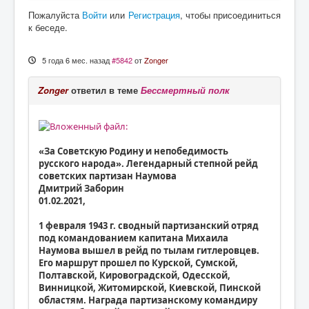
Пожалуйста
Войти
или
Регистрация
, чтобы присоединиться
к беседе.
5 года 6 мес. назад
#5842
от
Zonger
Zonger
ответил в теме
Бессмертный полк
«За Советскую Родину и непобедимость
русского народа». Легендарный степной рейд
советских партизан Наумова
Дмитрий Заборин
01.02.2021,
1 февраля 1943 г. сводный партизанский отряд
под командованием капитана Михаила
Наумова вышел в рейд по тылам гитлеровцев.
Его маршрут прошел по Курской, Сумской,
Полтавской, Кировоградской, Одесской,
Винницкой, Житомирской, Киевской, Пинской
областям. Награда партизанскому командиру