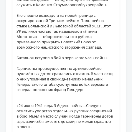
служить в Каменко-Струмиловский укрепрайон.
Его спешно возводили на новой границе с
оккупированной Третьим рейхом Польшей на
стыке Волынской и Львовской областей УССР. Этот
УР являлся частью так называемой «Линии
Молотова» — оборонительного рубежа,
призванного прикрыть Советский Союз от
возможного нацистского вторжения с запада.
Батальон вступил в бой в первые же часы войны.
Гарнизоны преимущественно артиллерийско-
пулемётных дотов сражались отважно. В частности,
о них упоминал в своих дневниках начальник
Генерального штаба сухопутных войск вермахта
генерал-полковник Франц Гальдер:
«24 июня 1941 года. 3-й день войны….Следует
отметить упорство отдельных русских соединений
в бою. Имели место случаи, когда гарнизоны дотов
взрывали себя вместе с дотами, не желая сдаваться
в плен».