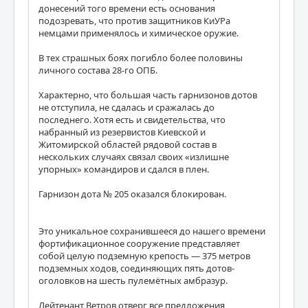
донесений того времени есть основания
подозревать, что против защитников КиУРа
немцами применялось и химическое оружие.
В тех страшных боях погибло более половины
личного состава 28-го ОПБ.
Характерно, что большая часть гарнизонов дотов
не отступила, не сдалась и сражалась до
последнего. Хотя есть и свидетельства, что
набранный из резервистов Киевской и
Житомирской областей рядовой состав в
нескольких случаях связал своих «излишне
упорных» командиров и сдался в плен.
Гарнизон дота № 205 оказался блокирован.
Это уникальное сохранившееся до нашего времени
фортификационное сооружение представляет
собой целую подземную крепость — 375 метров
подземных ходов, соединяющих пять дотов-
оголовков на шесть пулемётных амбразур.
Лейтенант Ветров отверг все предложения