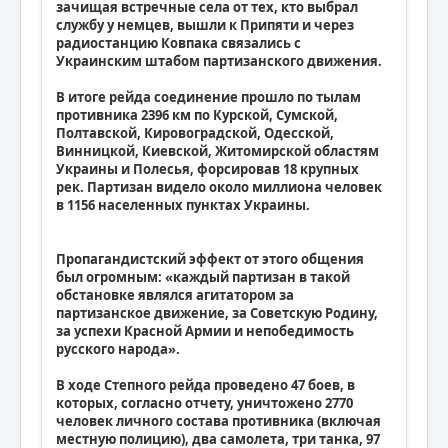
зачищая встречные села от тех, кто выбрал
службу у немцев, вышли к Припяти и через
радиостанцию Ковпака связались с
Украинским штабом партизанского движения.
В итоге рейда соединение прошло по тылам
противника 2396 км по Курской, Сумской,
Полтавской, Кировоградской, Одесской,
Винницкой, Киевской, Житомирской областям
Украины и Полесья, форсировав 18 крупных
рек. Партизан видело около миллиона человек
в 1156 населенных пунктах Украины.
Пропагандистский эффект от этого общения
был огромным: «каждый партизан в такой
обстановке являлся агитатором за
партизанское движение, за Советскую Родину,
за успехи Красной Армии и непобедимость
русского народа».
В ходе Степного рейда проведено 47 боев, в
которых, согласно отчету, уничтожено 2770
человек личного состава противника (включая
местную полицию), два самолета, три танка, 97