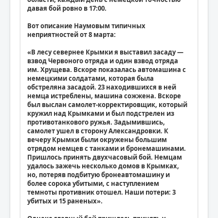
давая бой ровно в 17:00.
Вот описание Наумовым типичных
неприятностей от 8 марта:
«В лесу севернее Крымки я выставил засаду —
взвод Червоного отряда и один взвод отряда
им. Хрущева. Вскоре показалась автомашина с
немецкими солдатами, которая была
обстреляна засадой. 23 находившихся в ней
немца истреблены, машина сожжена. Вскоре
был выслан самолет-корректировщик, который
кружил над Крымками и был подстрелен из
противотанкового ружья. Задымившись,
самолет ушел в сторону Александровки. К
вечеру Крымки были окружены большим
отрядом немцев с танками и бронемашинами.
Пришлось принять двухчасовый бой. Немцам
удалось зажечь несколько домов в Крымках,
но, потеряв подбитую бронеавтомашину и
более сорока убитыми, с наступлением
темноты противник отошел. Наши потери: 3
убитых и 15 раненых».