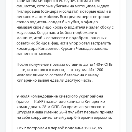
капитаном Кипаренко И. Е. уничтожили трех
фашистов, которые убегали на мотоцикле, и двух
гитлеровцев (офицера и солдата), которые ехали в
легковом автомобиле. Выстрелом через ветровое
стекло водитель-солдат был убит, а офицер
намазал свое лицо кровью водителя и залег сбоку с
маузером. Когда наши бойцы подбежали к
машине, чтобы ее завести и подобрать раненых
советских бойцов, фашист в упор хотел застрелить
командира Кипаренко. Курсант Чиквадзе заколол
фашиста штыком».
После получения приказа оставить доты 140-й ОПБ
— те, кто остался в живых, — отступил. Из 1200
человек личного состава батальона к Киеву
Кипаренко вывел едва ли десятую часть.
9 июля командование Киевского укрепрайона
(далее — КиУР) назначило капитана Кипаренко
командовать 28-м ОПБ. Во время августовского
штурма Киева именно 28-й пульбат первым принял
на себя сокрушительный удар 6-й армии вермахта.
КиУР построили в первой половине 1930-х, во