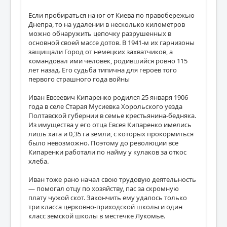
Если пробираться на юг от Киева по правобережью
Днепра, то на удалении в несколько километров
можно обнаружить цепочку разрушенных в
основной своей массе дотов. В 1941-м их гарнизоны
защищали Город от немецких захватчиков, а
командовал ими человек, родившийся ровно 115
лет назад. Его судьба типична для героев того
первого страшного года войны
Иван Евсеевич Кипаренко родился 25 января 1906
года в селе Старая Мусиевка Хорольского уезда
Полтавской губернии в семье крестьянина-бедняка.
Из имущества у его отца Евсея Кипаренко имелись
лишь хата и 0,35 га земли, с которых прокормиться
было невозможно. Поэтому до революции все
Кипаренки работали по найму у кулаков за откос
хлеба.
Иван тоже рано начал свою трудовую деятельность
— помогал отцу по хозяйству, пас за скромную
плату чужой скот. Закончить ему удалось только
три класса церковно-приходской школы и один
класс земской школы в местечке Лукомье.