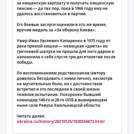
за нищенскую зарплату и получать нищенскую
пенсию — до тех пор, пока в 1966 году ему не
удалось восстановиться в партии.
Его боевые заслуги оценили в это же время,
вручив медаль за «За оборону Киева».
Умер Иван Евсеевич Кипаренко в 1975 году от
рака прямой кишки — немецкая «диета» из
гречневой шелухи не прошла для него даром и
напомнила о себе спустя три десятилетия после
победы.
По воспоминаниям родственников (автору
довелось беседовать с ними лично), несмотря
на мучительные боли, он с достоинством
встретил и это последнее в своей жизни
тяжёлое испытание. Похоронен бывший
командир 140-го и 28-го ОПБ в вымирающем
ныне селе Ревуха Хмельницкой области.
Читать далее:
ukraina.ru/history/20210125/1030334473.html