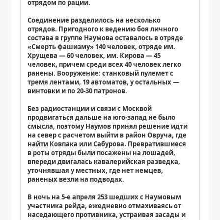
отрядом по рации.
Соединение разделилось на несколько
отрядов. Пригодного к ведению боя личного
состава в группе Наумова оставалось в отряде
«Смерть фашизму» 140 человек, отряде им.
Хрущева — 60 человек, им. Кирова — 45
человек, причем среди всех 40 человек легко
ранены. Вооружение: станковый пулемет с
тремя лентами, 19 автоматов, у остальных —
винтовки и по 20-30 патронов.
Без радиостанции и связи с Москвой
продвигаться дальше на юго-запад не было
смысла, поэтому Наумов принял решение идти
на север с расчетом выйти в район Овруча, где
найти Ковпака или Сабурова. Превратившиеся
в роты отряды были посажены на лошадей,
впереди двигалась кавалерийская разведка,
уточнявшая у местных, где нет немцев,
раненых везли на подводах.
В ночь на 5-е апреля 253 шедших с Наумовым
участника рейда, ежедневно отмахиваясь от
наседающего противника, устраивая засады и