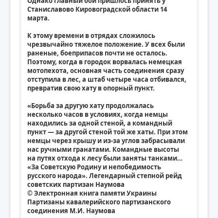
Однако главный бой пришлось принять у
Станиславово Кировоградской области 14
марта.
К этому времени в отрядах сложилось
чрезвычайно тяжелое положение. У всех были
раненые, боеприпасов почти не осталось.
Поэтому, когда в городок ворвалась немецкая
мотопехота, основная часть соединения сразу
отступила в лес, а штаб четыре часа отбивался,
превратив свою хату в опорный пункт.
«Борьба за другую хату продолжалась
несколько часов в условиях, когда немцы
находились за одной стеной, а командный
пункт — за другой стеной той же хаты. При этом
немцы через крышу и из-за углов забрасывали
нас ручными гранатами. Командные высоты
на путях отхода к лесу были заняты танками…
«За Советскую Родину и непобедимость
русского народа». Легендарный степной рейд
советских партизан Наумова
© Электронная книга памяти Украины
Партизаны кавалерийского партизанского
соединения М.И. Наумова