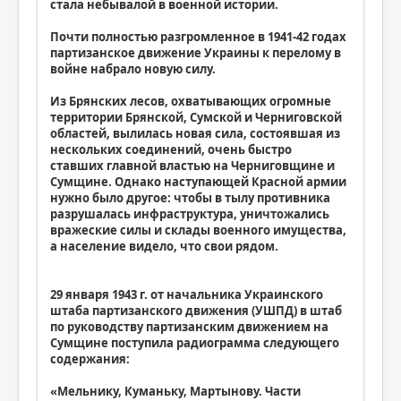
стала небывалой в военной истории.
Почти полностью разгромленное в 1941-42 годах
партизанское движение Украины к перелому в
войне набрало новую силу.
Из Брянских лесов, охватывающих огромные
территории Брянской, Сумской и Черниговской
областей, вылилась новая сила, состоявшая из
нескольких соединений, очень быстро
ставших главной властью на Черниговщине и
Сумщине. Однако наступающей Красной армии
нужно было другое: чтобы в тылу противника
разрушалась инфраструктура, уничтожались
вражеские силы и склады военного имущества,
а население видело, что свои рядом.
29 января 1943 г. от начальника Украинского
штаба партизанского движения (УШПД) в штаб
по руководству партизанским движением на
Сумщине поступила радиограмма следующего
содержания:
«Мельнику, Куманьку, Мартынову. Части