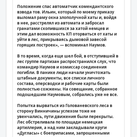
Положение спас автоматчик комендантского
взвода тов. Ильин, который по моему приказу
выломал раму окна злополучной хаты и, войдя
в нее, расстрелял из автомата и забросал
гранатами скопившихся за хатой немцев и
этим дал возможность КП оторваться от хаты и
уйти в лес, прикрываясь дымовой завесой
горящих построек», — вспоминал Наумов.
В то время, когда еще шел бой, в отступившей в
лес группе партизан распространился слух, что
командир Наумов и комиссар соединения
погибли. В панике люди начали уничтожать
штабные документы, все списки личного
состава, оперсводки и рабочие карты были
полностью сожжены. На совещание, собранное
подошедшим Наумовым, собрались уже не все.
Попытка вырваться из Голованевского леса в
сторону Винничины успехом тоже не
увенчались, пути движения были перекрыты.
Лес обстреливала по площади немецкая
артиллерия, а над ним закладывали круги
«Дугласы» с боеприпасами, запрошенными