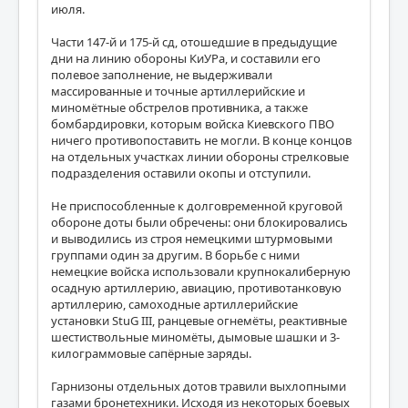
июля.
Части 147-й и 175-й сд, отошедшие в предыдущие
дни на линию обороны КиУРа, и составили его
полевое заполнение, не выдерживали
массированные и точные артиллерийские и
миномётные обстрелов противника, а также
бомбардировки, которым войска Киевского ПВО
ничего противопоставить не могли. В конце концов
на отдельных участках линии обороны стрелковые
подразделения оставили окопы и отступили.
Не приспособленные к долговременной круговой
обороне доты были обречены: они блокировались
и выводились из строя немецкими штурмовыми
группами один за другим. В борьбе с ними
немецкие войска использовали крупнокалиберную
осадную артиллерию, авиацию, противотанковую
артиллерию, самоходные артиллерийские
установки StuG III, ранцевые огнемёты, реактивные
шестиствольные миномёты, дымовые шашки и 3-
килограммовые сапёрные заряды.
Гарнизоны отдельных дотов травили выхлопными
газами бронетехники. Исходя из некоторых боевых