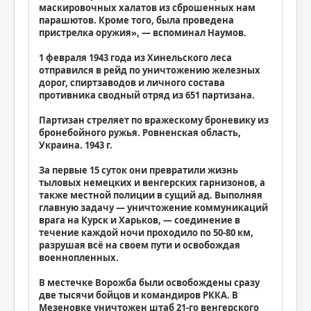
маскировочных халатов из сброшенных нам
парашютов. Кроме того, была проведена
пристрелка оружия», — вспоминал Наумов.
1 февраля 1943 года из Хинельского леса
отправился в рейд по уничтожению железных
дорог, спиртзаводов и личного состава
противника сводный отряд из 651 партизана.
Партизан стреляет по вражескому броневику из
бронебойного ружья. Ровненская область,
Украина. 1943 г.
За первые 15 суток они превратили жизнь
тыловых немецких и венгерских гарнизонов, а
также местной полиции в сущий ад. Выполняя
главную задачу — уничтожение коммуникаций
врага на Курск и Харьков, — соединение в
течение каждой ночи проходило по 50-80 км,
разрушая всё на своем пути и освобождая
военнопленных.
В местечке Ворожба были освобождены сразу
две тысячи бойцов и командиров РККА. В
Мезеновке уничтожен штаб 21-го венгерского