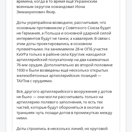
времена, когда в то время ещё Украинским
военным округом командовал Иона
Эммануилович Якир.
Доты укрепрайона возводили, рассчитывая, что
основным противником у Советского Союза будет
не Германия, а Польша и основной ударной силой
интервентов будут не танки, а кавалерия. В связи с
этим доты проектировались в основном
пулемётными. На занимаемом 28-м ОПБ участке
КиУРа только в районе села Круглик находился
артиллерийский полукапонир на два казематных
76-мм орудия. Дополнительно во второй половине
1930-х были возведены ещё несколько открытых
железобетонных артиллерийских позиций —
ТАУТов с орудиями.
Всё, другого артиллерийского вооружения у дотов
не было — они могли рассчитывать только на
артиллерию полевого заполнения, то есть тех
частей, которые будут обороняться в окопах и
траншеях чуть позади дотов в промежутках между
ними.
Доты строились в несколько линий, но круговой