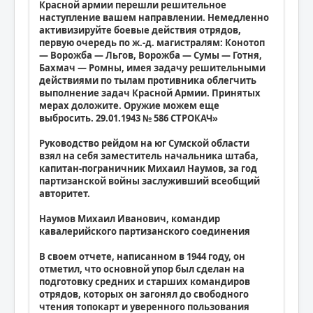
Красной армии перешли решительное
наступление вашем направлении. Немедленно
активизируйте боевые действия отрядов,
первую очередь по ж.-д. магистралям: Конотоп
— Ворожба — Льгов, Ворожба — Сумы — Готня,
Бахмач — Ромны, имея задачу решительными
действиями по тылам противника облегчить
выполнение задач Красной Армии. Принятых
мерах доложите. Оружие можем еще
выбросить. 29.01.1943 № 586 СТРОКАЧ»
Руководство рейдом на юг Сумской области
взял на себя заместитель начальника штаба,
капитан-пограничник Михаил Наумов, за год
партизанской войны заслуживший всеобщий
авторитет.
Наумов Михаил Иванович, командир
кавалерийского партизанского соединения
В своем отчете, написанном в 1944 году, он
отметил, что основной упор был сделан на
подготовку средних и старших командиров
отрядов, которых он загонял до свободного
чтения топокарт и уверенного пользования