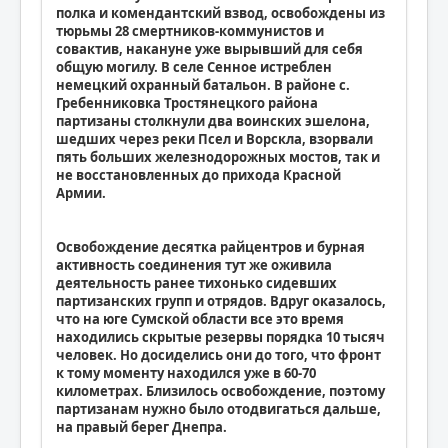
полка и комендантский взвод, освобождены из
тюрьмы 28 смертников-коммунистов и
совактив, накануне уже вырывший для себя
общую могилу. В селе Сенное истреблен
немецкий охранный батальон. В районе с.
Гребенниковка Тростянецкого района
партизаны столкнули два воинских эшелона,
шедших через реки Псел и Ворскла, взорвали
пять больших железнодорожных мостов, так и
не восстановленных до прихода Красной
Армии.
Освобождение десятка райцентров и бурная
активность соединения тут же оживила
деятельность ранее тихонько сидевших
партизанских групп и отрядов. Вдруг оказалось,
что на юге Сумской области все это время
находились скрытые резервы порядка 10 тысяч
человек. Но досиделись они до того, что фронт
к тому моменту находился уже в 60-70
километрах. Близилось освобождение, поэтому
партизанам нужно было отодвигаться дальше,
на правый берег Днепра.