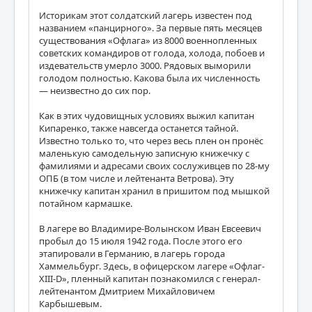
Историкам этот солдатский лагерь известен под
названием «панцирного». За первые пять месяцев
существования «Офлага» из 8000 военнопленных
советских командиров от голода, холода, побоев и
издевательств умерло 3000. Рядовых выморили
голодом полностью. Какова была их численность
— неизвестно до сих пор.
Как в этих чудовищных условиях выжил капитан
Кипаренко, также навсегда останется тайной.
Известно только то, что через весь плен он пронёс
маленькую самодельную записную книжечку с
фамилиями и адресами своих сослуживцев по 28-му
ОПБ (в том числе и лейтенанта Ветрова). Эту
книжечку капитан хранил в пришитом под мышкой
потайном кармашке.
В лагере во Владимире-Волынском Иван Евсеевич
пробыл до 15 июля 1942 года. После этого его
этапировали в Германию, в лагерь города
Хаммельбург. Здесь, в офицерском лагере «Офлаг-
XIII-D», пленный капитан познакомился с генерал-
лейтенантом Дмитрием Михайловичем
Карбышевым.