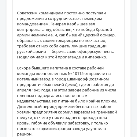
Советским командирам постоянно поступали
предложения о сотрудничестве с немецким
командованием. Генерал Карбышев вёл
контрпропаганду, объясняя, что победа Красной
армии неминуема, и, как бывший царский офицер,
обращаясь к своим товарищам по несчастью,
требовал от них соблюдать лучшие традиции
русской армии — беречь свою офицерскую честь.
Подключился к этой пропаганде и Кипаренко.
Вскоре бывшего капитана в составе рабочей
команды военнопленных № 10115 отправили на
котельный завод в город Швандорф (хозяином
предприятия был некий Демю), где он работал до
апреля 1945 года. На этом заводе рабочие из числа
пленных подвергались постоянным
издевательствам. Их питание было крайне плохим.
Длительный период времени бесплатных рабов
хозяин предприятия кормил варевом из гречневой
шелухи, от чего у них из заднего прохода шла
кровь. Рабочие объявили забастовку, и только
после этого администрация завода улучшила
рацион.