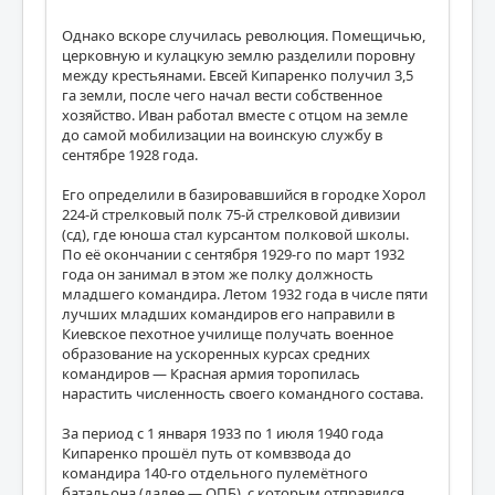
Однако вскоре случилась революция. Помещичью,
церковную и кулацкую землю разделили поровну
между крестьянами. Евсей Кипаренко получил 3,5
га земли, после чего начал вести собственное
хозяйство. Иван работал вместе с отцом на земле
до самой мобилизации на воинскую службу в
сентябре 1928 года.
Его определили в базировавшийся в городке Хорол
224-й стрелковый полк 75-й стрелковой дивизии
(сд), где юноша стал курсантом полковой школы.
По её окончании с сентября 1929-го по март 1932
года он занимал в этом же полку должность
младшего командира. Летом 1932 года в числе пяти
лучших младших командиров его направили в
Киевское пехотное училище получать военное
образование на ускоренных курсах средних
командиров — Красная армия торопилась
нарастить численность своего командного состава.
За период с 1 января 1933 по 1 июля 1940 года
Кипаренко прошёл путь от комвзвода до
командира 140-го отдельного пулемётного
батальона (далее — ОПБ), с которым отправился