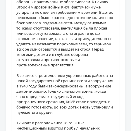
обороны практически не обеспечивали. К началу
Второй мировой войны КиУР фактически уже
устарел и не отвечал требованиям времени. В дотах
невозможно было хранить достаточное количество
боеприпасов, подземная связь между огневыми
точками отсутствовала, вентиляция была плохая
или вовсе отсутствовала, а она играет в дотах
огромное значение, так как если принудительно не
удалять из казематов пороховые газы, то гарнизон
вскоре ими отравится и выйдет из строя. Перед
многими дотами и в глубине обороны
отсутствовали противотанковые и
противопехотные препятствия.
В связи со строительством укрепленных районов на
новой государственной границе все эти сооружения
в 1940 году были законсервированы, а вооружение
демонтировано. Только с началом войны, когда
явно определился неудачный исход
приграничного сражения, КиУР стали приводить в
боевую готовность. Во всех дотах вновь установили
пулемёты и орудия.
12 июля в расположение 28-го ОПБ с
инспекционным визитом прибыл начальник