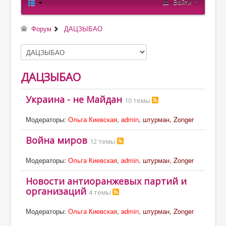
Войти
О проекте
Статьи
Форум
ДАЦЗЫБАО
Литература
ДАЦЗЫБАО
Украина - не Майдан
10 темы
Модераторы:
Ольга Киевская
,
admin
,
штурман
,
Zonger
Война миров
12 темы
Модераторы:
Ольга Киевская
,
admin
,
штурман
,
Zonger
Новости антиоранжевых партий и
организаций
4 темы
Модераторы:
Ольга Киевская
,
admin
,
штурман
,
Zonger