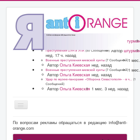
Автор
штурма
Преступления ОУН и УПА
(50 Сообщений)
нед. 17 ч. назад
Автор
штурма
Преступления ОУН и УПА
(50 Сообщений)
нед. 17 ч. назад
1 мес.
Военные преступления киевской хунты
(7 Сообщений)
Автор
Ольга Киевская
нед. назад
1 мес.
Военные преступления киевской хунты
(7 Сообщений)
Автор
Ольга Киевская
нед. назад
Удар по музею-панораме «Оборона Севастополя» - в ч...
(1
Сообщений)
Автор
Ольга Киевская
1 мес. 3 нед. назад
Главная
По вопросам рекламы обращаться в редакцию info@anti-
orange.com
Форум