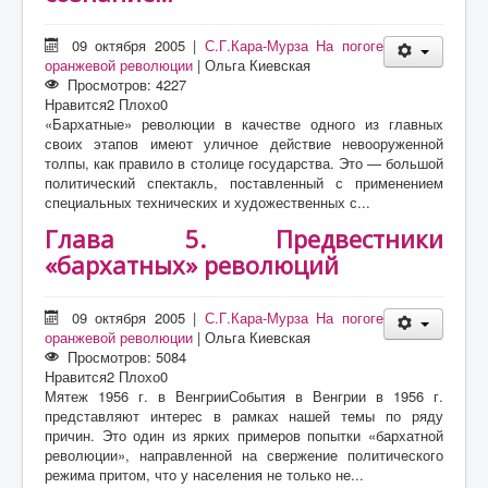
09 октября 2005
|
С.Г.Кара-Мурза На погоге
оранжевой революции
|
Ольга Киевская
Просмотров: 4227
Нравится
2
Плохо
0
«Бархатные» революции в качестве одного из главных
своих этапов имеют уличное действие невооруженной
толпы, как правило в столице государства. Это — большой
политический спектакль, поставленный с применением
специальных технических и художественных с...
Глава 5. Предвестники
«бархатных» революций
09 октября 2005
|
С.Г.Кара-Мурза На погоге
оранжевой революции
|
Ольга Киевская
Просмотров: 5084
Нравится
2
Плохо
0
Мятеж 1956 г. в ВенгрииСобытия в Венгрии в 1956 г.
представляют интерес в рамках нашей темы по ряду
причин. Это один из ярких примеров попытки «бархатной
революции», направленной на свержение политического
режима притом, что у населения не только не...