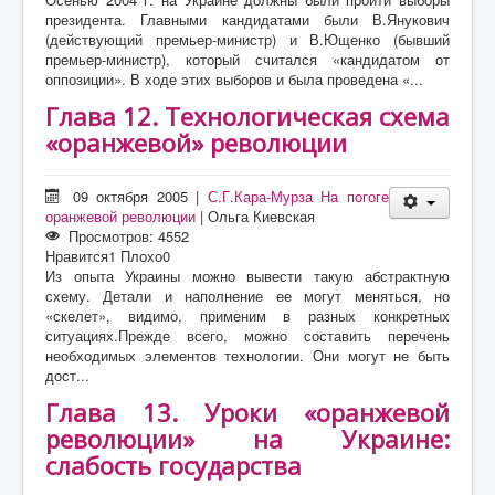
президента. Главными кандидатами были В.Янукович
(действующий премьер-министр) и В.Ющенко (бывший
премьер-министр), который считался «кандидатом от
оппозиции». В ходе этих выборов и была проведена «...
Глава 12. Технологическая схема
«оранжевой» революции
09 октября 2005
|
С.Г.Кара-Мурза На погоге
оранжевой революции
|
Ольга Киевская
Просмотров: 4552
Нравится
1
Плохо
0
Из опыта Украины можно вывести такую абстрактную
схему. Детали и наполнение ее могут меняться, но
«скелет», видимо, применим в разных конкретных
ситуациях.Прежде всего, можно составить перечень
необходимых элементов технологии. Они могут не быть
дост...
Глава 13. Уроки «оранжевой
революции» на Украине:
слабость государства