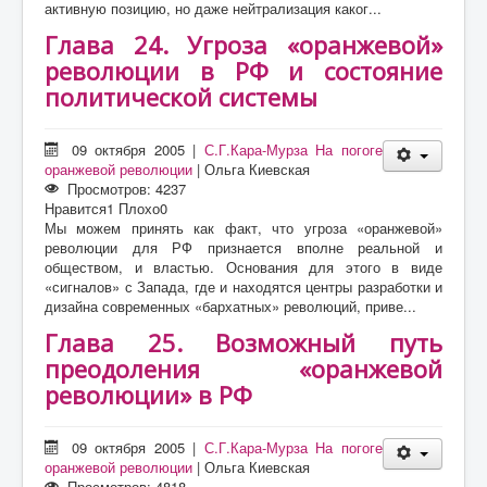
активную позицию, но даже нейтрализация каког...
Глава 24. Угроза «оранжевой»
революции в РФ и состояние
политической системы
09 октября 2005
|
С.Г.Кара-Мурза На погоге
оранжевой революции
|
Ольга Киевская
Просмотров: 4237
Нравится
1
Плохо
0
Мы можем принять как факт, что угроза «оранжевой»
революции для РФ признается вполне реальной и
обществом, и властью. Основания для этого в виде
«сигналов» с Запада, где и находятся центры разработки и
дизайна современных «бархатных» революций, приве...
Глава 25. Возможный путь
преодоления «оранжевой
революции» в РФ
09 октября 2005
|
С.Г.Кара-Мурза На погоге
оранжевой революции
|
Ольга Киевская
Просмотров: 4818