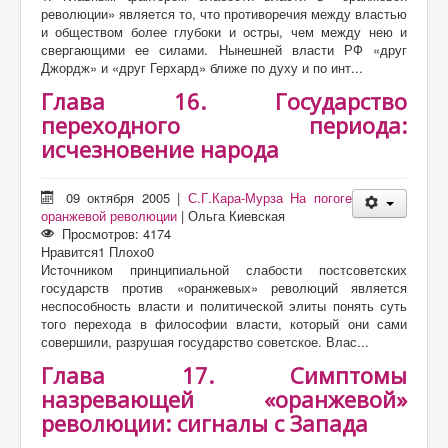
революции» является то, что противоречия между властью
и обществом более глубоки и остры, чем между нею и
свергающими ее силами. Нынешней власти РФ «друг
Джордж» и «друг Герхард» ближе по духу и по инт...
Глава 16. Государство
переходного периода:
исчезновение народа
09 октября 2005
|
С.Г.Кара-Мурза На погоге
оранжевой революции
|
Ольга Киевская
Просмотров: 4174
Нравится
1
Плохо
0
Источником принципиальной слабости постсоветских
государств против «оранжевых» революций является
неспособность власти и политической элиты понять суть
того перехода в философии власти, который они сами
совершили, разрушая государство советское. Влас...
Глава 17. Симптомы
назревающей «оранжевой»
революции: сигналы с Запада