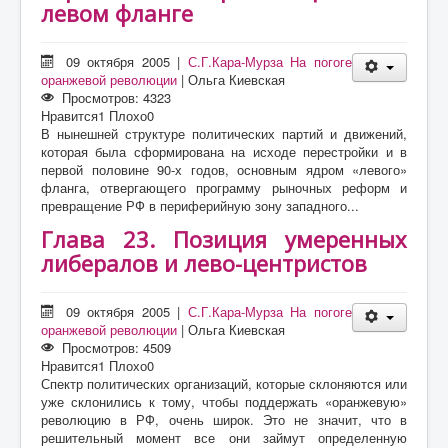
левом фланге
09 октября 2005
|
С.Г.Кара-Мурза На погоге
оранжевой революции
|
Ольга Киевская
Просмотров: 4323
Нравится
1
Плохо
0
В нынешней структуре политических партий и движений,
которая была сформирована на исходе перестройки и в
первой половине 90-х годов, основным ядром «левого»
фланга, отвергающего программу рыночных реформ и
превращение РФ в периферийную зону западного...
Глава 23. Позиция умеренных
либералов и лево-центристов
09 октября 2005
|
С.Г.Кара-Мурза На погоге
оранжевой революции
|
Ольга Киевская
Просмотров: 4509
Нравится
1
Плохо
0
Спектр политических организаций, которые склоняются или
уже склонились к тому, чтобы поддержать «оранжевую»
революцию в РФ, очень широк. Это не значит, что в
решительный момент все они займут определенную