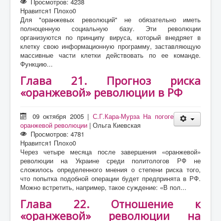
Просмотров: 4238
Нравится
1
Плохо
0
Для "оранжевых революций" не обязательно иметь
полноценную социальную базу. Эти революции
организуются по принципу вируса, который внедряет в
клетку свою информационную программу, заставляющую
массивные части клетки действовать по ее команде.
Функцию...
Глава 21. Прогноз риска
«оранжевой» революции в РФ
09 октября 2005
|
С.Г.Кара-Мурза На погоге
оранжевой революции
|
Ольга Киевская
Просмотров: 4781
Нравится
1
Плохо
0
Через четыре месяца после завершения «оранжевой»
революции на Украине среди политологов РФ не
сложилось определенного мнения о степени риска того,
что попытка подобной операции будет предпринята в РФ.
Можно встретить, например, такое суждение: «В пол...
Глава 22. Отношение к
«оранжевой» революции на