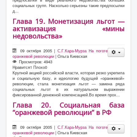
социальных групп. Насколько серьезны такие предпосылки
д...
Глава 19. Монетизация льгот —
активизация «мины
недовольства»
09 октября 2005
|
С.Г.Кара-Мурза На погоге
оранжевой революции
|
Ольга Киевская
Просмотров: 4943
Нравится
1
Плохо
0
Крупной акцией российской власти, которая резко укрепила
и социальную базу, и идеологию будущей «оранжевой»
революции, стала монетизация льгот — замена ряда
социальных льгот в их натуральном выражении
фиксированной денежной компенсацией.Во время прох...
Глава 20. Социальная база
“оранжевой революции” в РФ
09 октября 2005
|
С.Г.Кара-Мурза На погоге
оранжевой революции
|
Ольга Киевская