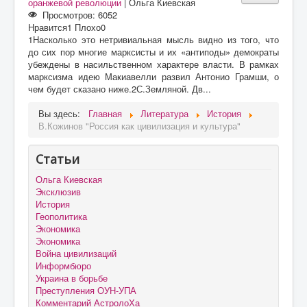
оранжевой революции
|
Ольга Киевская
Просмотров: 6052
Нравится
1
Плохо
0
1Насколько это нетривиальная мысль видно из того, что
до сих пор многие марксисты и их «антиподы» демократы
убеждены в насильственном характере власти. В рамках
марксизма идею Макиавелли развил Антонио Грамши, о
чем будет сказано ниже.2С.Земляной. Дв...
Вы здесь:
Главная
Литература
История
В.Кожинов "Россия как цивилизация и культура"
Статьи
Ольга Киевская
Эксклюзив
История
Геополитика
Экономика
Экономика
Война цивилизаций
Информбюро
Украина в борьбе
Преступления ОУН-УПА
Комментарий АстролоХа