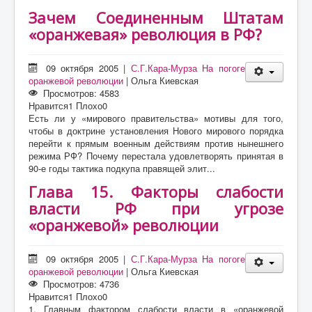
Зачем Соединенным Штатам
«оранжевая» революция в РФ?
09 октября 2005
|
С.Г.Кара-Мурза На погоге
оранжевой революции
|
Ольга Киевская
Просмотров: 4583
Нравится
1
Плохо
0
Есть ли у «мирового правительства» мотивы для того,
чтобы в доктрине установления Нового мирового порядка
перейти к прямым военным действиям против нынешнего
режима РФ? Почему перестала удовлетворять принятая в
90-е годы тактика подкупа правящей элит...
Глава 15. Факторы слабости
власти РФ при угрозе
«оранжевой» революции
09 октября 2005
|
С.Г.Кара-Мурза На погоге
оранжевой революции
|
Ольга Киевская
Просмотров: 4736
Нравится
1
Плохо
0
1. Главным фактором слабости власти в «оранжевой