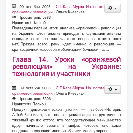
09 октября 2005
|
С.Г.Кара-Мурза На погоге
оранжевой революции
|
Ольга Киевская
Просмотров: 5383
Нравится
1
Плохо
0
Подведены первые итоги анализа «оранжевой» революции
на Украине. Этот анализ приводит к фундаментальным
выводам (хотя на ряд частных вопросов ответа пока
нет).Прежде всего, речь идет именно о революции —
краткосрочной массовой мобилизации большой час...
Глава 14. Уроки «оранжевой
революции» на Украине:
технология и участники
09 октября 2005
|
С.Г.Кара-Мурза На погоге
оранжевой революции
|
Ольга Киевская
Просмотров: 5306
Нравится
1
Плохо
0
Продукт демократической утопии — «выборы»Историк
А.Тойнби писал, что целые цивилизации погружались в
тяжелый кризис оттого, что господствующее меньшинство
вдруг начинало верить в мифы, которые оно само
внедряло в сознание масс, чтобы ими манипулирова...