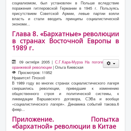
социализмом, был установлен в Польше вследствие
поражения гитлеровской Германии в 1945 г. Пользуясь
присутствием Советской Армии, левые партии взяли
власть и стали вводить принципы социалистической
экономи...
Глава 8. «Бархатные» революции
в странах Восточной Европы в
1989 г.
09 октября 2005
|
С.Г.Кара-Мурза На погоге
оранжевой революции
|
Ольга Киевская
Просмотров: 11952
Нравится
1
Плохо
0
В 1989 году во многих странах социалистического лагеря
свершились революции, приведшие к изменению
общественного строя и политической системы, к
ликвидации Варшавского договора, СЭВа и вообще
«социалистического лагеря». Динамика событий такова.6
февр...
Приложение. Попытка
«бархатной» революции в Китае