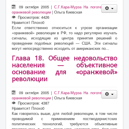
09 октября 2005
|
С.Г.Кара-Мурза На погоге
оранжевой революции
|
Ольга Киевская
Просмотров: 4426
Нравится
1
Плохо
0
Если ответственно относиться к угрозе организации
«оранжевой» революции в РФ, то надо регулярно изучать
сигналы, исходящие из центра принятия решений о
проведении подобных революций — США. Эти сигналы
могут непосредственно исходить от американских по...
Глава 18. Общее недовольство
населения — объективное
основание для «оранжевой»
революции
09 октября 2005
|
С.Г.Кара-Мурза На погоге
оранжевой революции
|
Ольга Киевская
Просмотров: 4387
Нравится
1
Плохо
0
Как говорилось выше, для любой революции, в том числе
проводимой с применением постмодернистских
политических технологий, требуются объективные
предпосылки в виде реального недовольства больших