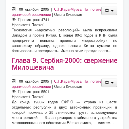
09 октября 2005
|
С.Г.Кара-Мурза На погоге
оранжевой революции
|
Ольга Киевская
Просмотров: 4741
Нравится
1
Плохо
0
Технология «бархатных революций» была испробована
Западом и против Китая. В конце 80-х годов в КНР была
предпринята попытка провести «перестройку» по
советскому образцу, однако власти Китая сумели ее
блокировать и преодолеть. Именно этим прежде всего...
Глава 9. Сербия-2000: свержение
Милошевича
09 октября 2005
|
С.Г.Кара-Мурза На погоге
оранжевой революции
|
Ольга Киевская
Просмотров: 5501
Нравится
1
Плохо
0
До конца 1980-х годов СФРЮ — страна из шести
отдельных республик и двуx автономных провинций, в
которой проживало 25 этнических групп, исповедующих
много религий — была примером стабильного устройства
межнационального общежития.Её экономика, — систем...