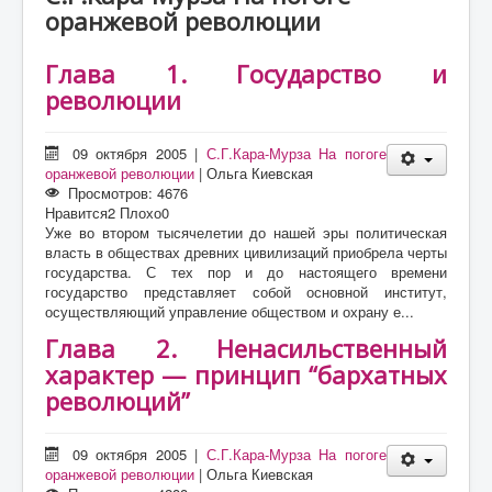
О проекте
оранжевой революции
Статьи
Глава 1. Государство и
Литература
революции
09 октября 2005
|
С.Г.Кара-Мурза На погоге
оранжевой революции
|
Ольга Киевская
Просмотров: 4676
Нравится
2
Плохо
0
Уже во втором тысячелетии до нашей эры политическая
власть в обществах древних цивилизаций приобрела черты
государства. С тех пор и до настоящего времени
государство представляет собой основной институт,
осуществляющий управление обществом и охрану е...
Глава 2. Ненасильственный
характер — принцип “бархатных
революций”
09 октября 2005
|
С.Г.Кара-Мурза На погоге
оранжевой революции
|
Ольга Киевская