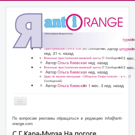
Автор
штурма
Преступления ОУН и УПА
(50 Сообщений)
нед. 21 ч. назад
Автор
штурма
Преступления ОУН и УПА
(50 Сообщений)
нед. 21 ч. назад
1 мес.
Военные преступления киевской хунты
(7 Сообщений)
Автор
Ольга Киевская
нед. назад
1 мес.
Военные преступления киевской хунты
(7 Сообщений)
Автор
Ольга Киевская
нед. назад
Удар по музею-панораме «Оборона Севастополя» - в ч...
(1
Сообщений)
Автор
Ольга Киевская
1 мес. 3 нед. назад
Главная
По вопросам рекламы обращаться в редакцию info@anti-
orange.com
Форум
С.Г.Кара-Мурза На погоге