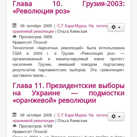
Глава 10. Грузия-2003:
«Революция роз»
09 октября 2005
|
С.Г.Кара-Мурза На погоге
оранжевой революции
|
Ольга Киевская
Просмотров: 5955
Нравится
1
Плохо
0
Технология «бархатных революций» была использована
США в 2003 г. в Грузии. «Революция роз» —
организованный и манипулируемый извне протест
населения Грузии, имевший поводом подтасовку
результатов парламентских выборов. Эта «революция»
заставила прези...
Глава 11. Президентские выборы
на Украине — подмостки
«оранжевой» революции
09 октября 2005
|
С.Г.Кара-Мурза На погоге
оранжевой революции
|
Ольга Киевская
Просмотров: 4768
Нравится
1
Плохо
0
Осенью 2004 г. на Украине должны были пройти выборы