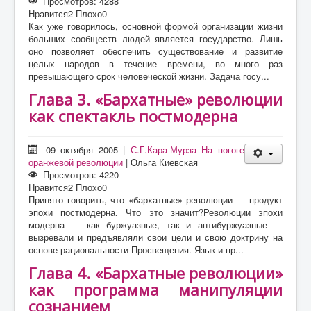
Просмотров: 4288
Нравится
2
Плохо
0
Как уже говорилось, основной формой организации жизни
больших сообществ людей является государство. Лишь
оно позволяет обеспечить существование и развитие
целых народов в течение времени, во много раз
превышающего срок человеческой жизни. Задача госу...
Глава 3. «Бархатные» революции
как спектакль постмодерна
09 октября 2005
|
С.Г.Кара-Мурза На погоге
оранжевой революции
|
Ольга Киевская
Просмотров: 4220
Нравится
2
Плохо
0
Принято говорить, что «бархатные» революции — продукт
эпохи постмодерна. Что это значит?Революции эпохи
модерна — как буржуазные, так и антибуржуазные —
вызревали и предъявляли свои цели и свою доктрину на
основе рациональности Просвещения. Язык и пр...
Глава 4. «Бархатные революции»
как программа манипуляции
сознанием