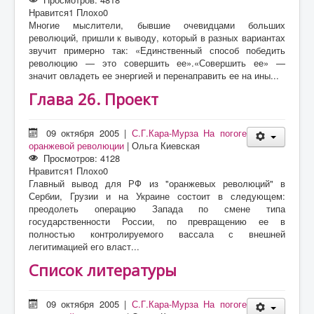
Нравится
1
Плохо
0
Многие мыслители, бывшие очевидцами больших
революций, пришли к выводу, который в разных вариантах
звучит примерно так: «Единственный способ победить
революцию — это совершить ее».«Совершить ее» —
значит овладеть ее энергией и перенаправить ее на ины...
Глава 26. Проект
09 октября 2005
|
С.Г.Кара-Мурза На погоге
оранжевой революции
|
Ольга Киевская
Просмотров: 4128
Нравится
1
Плохо
0
Главный вывод для РФ из "оранжевых революций" в
Сербии, Грузии и на Украине состоит в следующем:
преодолеть операцию Запада по смене типа
государственности России, по превращению ее в
полностью контролируемого вассала с внешней
легитимацией его власт...
Список литературы
09 октября 2005
|
С.Г.Кара-Мурза На погоге