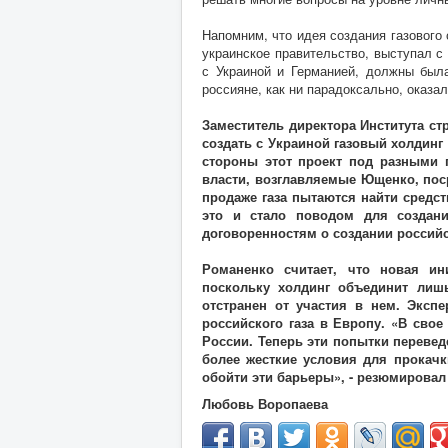
Напомним, что идея создания газового 
украинское правительство, выступал с
с Украиной и Германией, должны была
россияне, как ни парадоксально, оказа
Заместитель директора Института ст
создать с Украиной газовый холдинг
стороны этот проект под разными п
власти, возглавляемые Ющенко, пос
продаже газа пытаются найти средс
это и стало поводом для создани
договоренностям о создании российс
Романенко считает, что новая ин
поскольку холдинг объединит лишь
отстранен от участия в нем. Экспе
российского газа в Европу. «В сво
России. Теперь эти попытки перевед
более жесткие условия для прокачк
обойти эти барьеры», - резюмировал
Любовь Воропаева