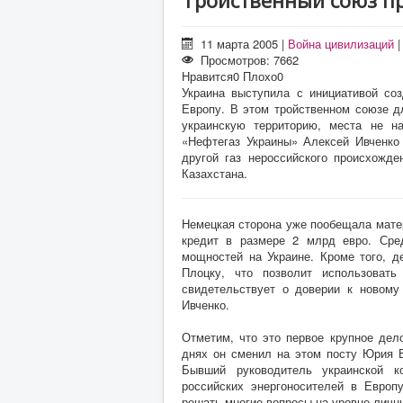
Тройственный союз пр
11 марта 2005
|
Война цивилизаций
Просмотров: 7662
Нравится
0
Плохо
0
Украина выступила с инициативой соз
Европу. В этом тройственном союзе дл
украинскую территорию, места не н
«Нефтегаз Украины» Алексей Ивченко 
другой газ нероссийского происхожде
Казахстана.
Немецкая сторона уже пообещала мате
кредит в размере 2 млрд евро. Сре
мощностей на Украине. Кроме того, д
Плоцку, что позволит использовать
свидетельствует о доверии к новому
Ивченко.
Отметим, что это первое крупное дел
днях он сменил на этом посту Юрия Б
Бывший руководитель украинской ко
российских энергоносителей в Европ
решать многие вопросы на уровне личн