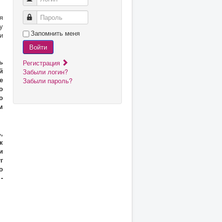
я
Пароль
у
Запомнить меня
и
Войти
ь
Регистрация
й
Забыли логин?
е
Забыли пароль?
о
о
м
,
к
и
г
о
-