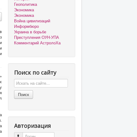
Геополитика
Экономика
Экономика
Война цивилизаций
Информбюро
в
Украина в борьбе
з
Преступления ОУН-УПА
и
Комментарий АстролоХа
и
и
Поиск по сайту
»
х
у
я
л
а
.
Авторизация
а
а
Логин