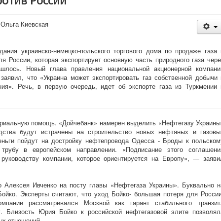
отив России
|
Ольга Киевская
дания украинско-немецко-польского торгового дома по продаже газа 
я России, которая экспортирует основную часть природного газа чере
ашлось. Новый глава правления национальной акционерной компани
заявил, что «Украина может экспортировать газ собственной добычи 
ния». Речь, в первую очередь, идет об экспорте газа из Туркмении 
риальную помощь. «Дойчебанк» намерен выделить «Нефтегазу Украины
дства будут истрачены на строительство новых нефтяных и газовы
еньги пойдут на достройку нефтепровода Одесса - Броды к польском
 трубу в европейском направлении. «Подписание этого соглашени
 руководству компании, которое ориентируется на Европу», — заяви
о Алексея Ивченко на посту главы «Нефтегаза Украины». Буквально н
ойко. Эксперты считают, что уход Бойко- большая потеря для России
мпании рассматривался Москвой как гарант стабильного транзит
у. Близость Юрия Бойко к российской нефтегазовой элите позволял
ых отношений.