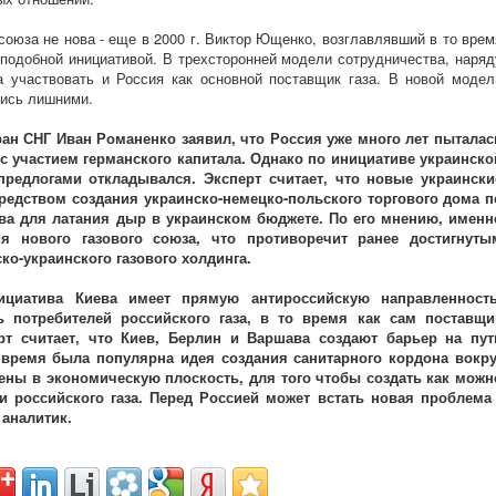
союза не нова - еще в 2000 г. Виктор Ющенко, возглавлявший в то врем
 подобной инициативой. В трехсторонней модели сотрудничества, наряд
 участвовать и Россия как основной поставщик газа. В новой модел
лись лишними.
ран СНГ Иван Романенко заявил, что Россия уже много лет пыталас
 с участием германского капитала. Однако по инициативе украинско
редлогами откладывался. Эксперт считает, что новые украински
редством создания украинско-немецко-польского торгового дома п
тва для латания дыр в украинском бюджете. По его мнению, именн
я нового газового союза, что противоречит ранее достигнуты
ко-украинского газового холдинга.
ициатива Киева имеет прямую антироссийскую направленность
 потребителей российского газа, в то время как сам поставщи
рт считает, что Киев, Берлин и Варшава создают барьер на пут
е время была популярна идея создания санитарного кордона вокру
ены в экономическую плоскость, для того чтобы создать как можн
и российского газа. Перед Россией может встать новая проблема 
 аналитик.