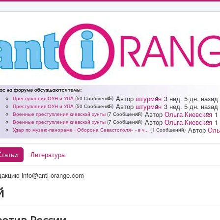
Автор
штурман
3 нед. 5 дн. назад
Преступления ОУН и УПА
(50 Сообщений)
Автор
штурман
3 нед. 5 дн. назад
Преступления ОУН и УПА
(50 Сообщений)
Автор
Ольга Киевская
1
Военные преступления киевской хунты
(7 Сообщений)
Автор
Ольга Киевская
1
Военные преступления киевской хунты
(7 Сообщений)
Автор
Оль
Удар по музею-панораме «Оборона Севастополя» - в ч...
(1 Сообщений)
Статьи
Литература
акцию info@anti-orange.com
й