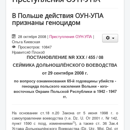
О проекте
Статьи
В Польше действия ОУН-УПА
признаны геноцидом
Литература
28 октября 2008
|
Преступления ОУН-УПА
|
Ольга Киевская
Просмотров: 10847
Нравится
0
Плохо
0
ПОСТАНОВЛЕНИЕ
NR
XXX
/ 455 / 08
СЕЙМИКА ДОЛЬНОШЛЁНСКОГО ВОЕВОДСТВА
от 29 сентября 2008 г.
по вопросу ознаменования 65-й годовщины убийств -
геноцида польского населения Волыни - юго-
восточных Окраин Польской Республики в 1942 - 1947
гг.
На основании ст.18 п.20 Закона от 5 июня 1998 г. о
самоуправлении воеводства (т.е. Dz. U. От 2001 г. Nr 142,
1)
пункт 1590 с позд. изменениями
), а также ст. 36 Зак.4
Устава Дольношлёнского Воеводства (Dz. Urz. Woj. Dol. от