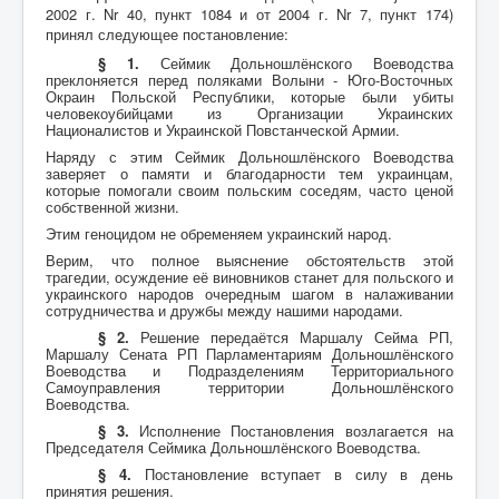
2002 г. Nr 40, пункт 1084 и от 2004 г. Nr 7, пункт 174)
принял следующее постановление:
§ 1.
Сеймик Дольношлёнского Воеводства
преклоняется перед поляками Волыни - Юго-Восточных
Окраин Польской Республики, которые были убиты
человекоубийцами из Организации Украинских
Националистов и Украинской Повстанческой Армии.
Наряду с этим Сеймик Дольношлёнского Воеводства
заверяет о памяти и благодарности тем украинцам,
которые помогали своим польским соседям, часто ценой
собственной жизни.
Этим геноцидом не обременяем украинский народ.
Верим, что полное выяснение обстоятельств этой
трагедии, осуждение её виновников станет для польского и
украинского народов очередным шагом в налаживании
сотрудничества и дружбы между нашими народами.
§ 2.
Решение передаётся Маршалу Сейма РП,
Маршалу Сената РП Парламентариям Дольношлёнского
Воеводства и Подразделениям Территориального
Самоуправления территории Дольношлёнского
Воеводства.
§ 3.
Исполнение Постановления возлагается на
Председателя Сеймика Дольношлёнского Воеводства.
§ 4.
Постановление вступает в силу в день
принятия решения.