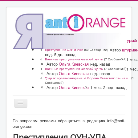
Автор
штурма
Преступления ОУН и УПА
(50 Сообщений)
нед. 4 дн. назад
Автор
штурма
Преступления ОУН и УПА
(50 Сообщений)
нед. 5 дн. назад
1 мес.
Военные преступления киевской хунты
(7 Сообщений)
Автор
Ольга Киевская
нед. назад
1 мес.
Военные преступления киевской хунты
(7 Сообщений)
Автор
Ольга Киевская
нед. назад
Удар по музею-панораме «Оборона Севастополя» - в ч...
(1
Сообщений)
Автор
Ольга Киевская
1 мес. 2 нед. назад
Главная
По вопросам рекламы обращаться в редакцию info@anti-
orange.com
Форум
Преступления ОУН-УПА