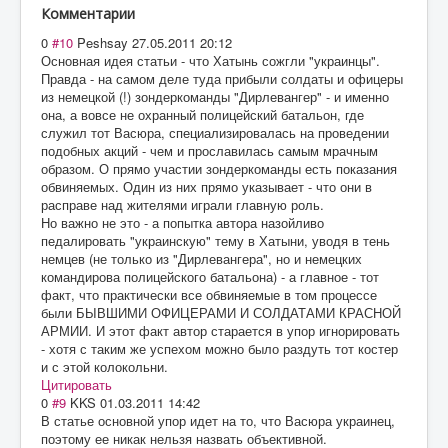
Комментарии
0
#10
Peshsay
27.05.2011 20:12
Основная идея статьи - что Хатынь сожгли "украинцы".
Правда - на самом деле туда прибыли солдаты и офицеры
из немецкой (!) зондеркоманды "Дирлевангер" - и именно
она, а вовсе не охранный полицейский батальон, где
служил тот Васюра, специализировалась на проведении
подобных акций - чем и прославилась самым мрачным
образом. О прямо участии зондеркоманды есть показания
обвиняемых. Один из них прямо указывает - что они в
расправе над жителями играли главную роль.
Но важно не это - а попытка автора назойливо
педалировать "украинскую" тему в Хатыни, уводя в тень
немцев (не только из "Дирлевангера", но и немецких
командирова полицейского батальона) - а главное - тот
факт, что практически все обвиняемые в том процессе
были БЫВШИМИ ОФИЦЕРАМИ И СОЛДАТАМИ КРАСНОЙ
АРМИИ. И этот факт автор старается в упор игнорировать
- хотя с таким же успехом можно было раздуть тот костер
и с этой колокольни.
Цитировать
0
#9
KKS
01.03.2011 14:42
В статье основной упор идет на то, что Васюра украинец,
поэтому ее никак нельзя назвать объективной.