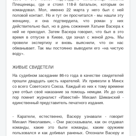
Плещеницы, где и стоял 118-й батальон, которым он
командовал. Мол, именно 22 марта у него был с ней
половой контакт. Но и тут он просчитался - мы нашли эту
женщину, и она подтвердила, что роман у них
действительно был, но в день сожжения Хатыни Васюра к
ней не приходил. Затем Васюра говорил, что был в это
время в отпуске в Киеве, где зачал с женой дочь. Мы
провели экспертизу и вновь выяснили, что он нас
обманывает. Так мы постоянно выводили его «на чистую
воду».
ЖИВЫЕ СВИДЕТЕЛИ
На судебном заседании 86-го года в качестве свидетелей
прошли двадцать шесть карателей. Их привезли в Минск
со всего Советского Союза. Каждый из них к тому времени
уже отбыл своё наказание за помощь немцам. Их до сих
пор помнит журналист «Известий» Михаил Шиманский -
единственный представитель печатного издания.
- Каратели, естественно, Васюру узнавали - говорит
Михаил Николаевич, - Они рассказывали, как он отдавал
команды, какие это были команды, каким оружием
пользовался и как добивал раненых. Опознали Васюру и