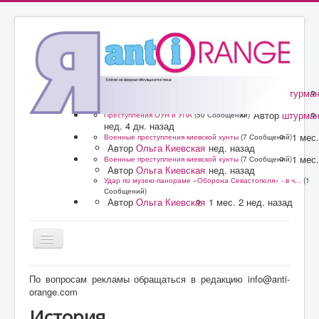
Автор
штурма
Преступления ОУН и УПА
(50 Сообщений)
нед. 4 дн. назад
Автор
штурма
Преступления ОУН и УПА
(50 Сообщений)
нед. 4 дн. назад
1 мес.
Военные преступления киевской хунты
(7 Сообщений)
Автор
Ольга Киевская
нед. назад
1 мес.
Военные преступления киевской хунты
(7 Сообщений)
Автор
Ольга Киевская
нед. назад
Удар по музею-панораме «Оборона Севастополя» - в ч...
(1
Сообщений)
Автор
Ольга Киевская
1 мес. 2 нед. назад
Главная
По вопросам рекламы обращаться в редакцию info@anti-
orange.com
Форум
История