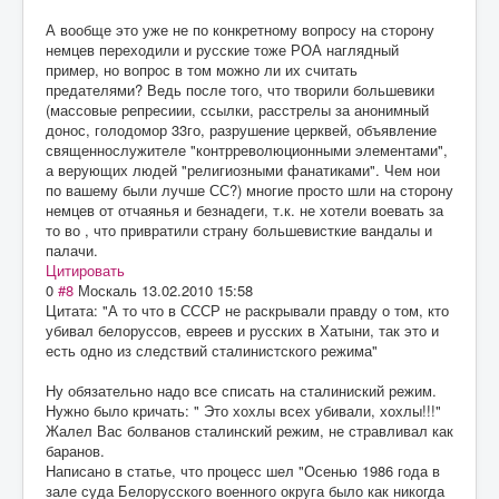
А вообще это уже не по конкретному вопросу на сторону
немцев переходили и русские тоже РОА наглядный
пример, но вопрос в том можно ли их считать
предателями? Ведь после того, что творили большевики
(массовые репресиии, ссылки, расстрелы за анонимный
донос, голодомор 33го, разрушение церквей, объявление
священнослужителе "контрреволюционными элементами",
а верующих людей "религиозными фанатиками". Чем нои
по вашему были лучше СС?) многие просто шли на сторону
немцев от отчаянья и безнадеги, т.к. не хотели воевать за
то во , что привратили страну большевисткие вандалы и
палачи.
Цитировать
0
#8
Москаль
13.02.2010 15:58
Цитата: "А то что в СССР не раскрывали правду о том, кто
убивал белоруссов, евреев и русских в Хатыни, так это и
есть одно из следствий сталинистского режима"
Ну обязательно надо все списать на сталиниский режим.
Нужно было кричать: " Это хохлы всех убивали, хохлы!!!"
Жалел Вас болванов сталинский режим, не стравливал как
баранов.
Написано в статье, что процесс шел "Осенью 1986 года в
зале суда Белорусского военного округа было как никогда