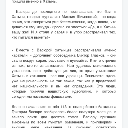
пришли именно в Хатынь.
- Васюра до последнего не признавался, что был в
Хатыни, говорит журналист Михаил Шиманский, - но когда
понял, что отпираться уже бессмысленно, когда понял, что
деваться ему некуда - бросил со злостью: «Да, я и Хатынь
вашу жег! И я стоял у сарая и в упор расстреливал тех,
кто пытался выжить!»
- Вместе с Васюрой хатынцев расстреливали именно
каратели, - дополняет собеседника Виктор Глазков, - они
стали вокруг сарая, расставили пулемёты. Кто-то строчил
из них, кто-то из автоматов. Нам удалось максимально
установить всех действующих лиц, которые уничтожили
Хатынь и хатынцев - все они украинцы. Понимаете, здесь
уже национальность не так важна, так как у предателей
нет национальности и им нет оправдания. Это люди,
которые приняли нацистскую идеологию, и которых
сегодня мы называем фашистами.
Дело о начальнике штаба 118-го полицейского батальона
Григории Васюре разбиралось более полутора месяцев, и
заняло почти два десятка томов. Васюру признали
виновным по всем пунктам обвинения, и приговорили к
высшей мере наказания. В письмах советскому