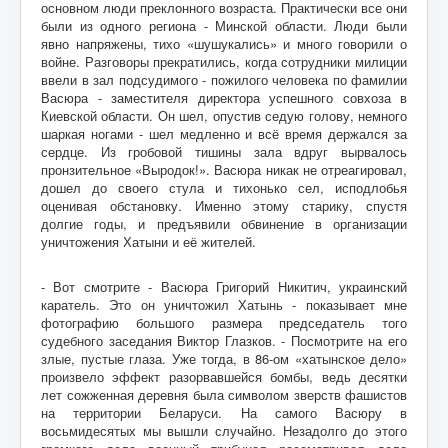
основном люди преклонного возраста. Практически все они
были из одного региона - Минской области. Люди были
явно напряжены, тихо «шушукались» и много говорили о
войне. Разговоры прекратились, когда сотрудники милиции
ввели в зал подсудимого - пожилого человека по фамилии
Васюра - заместителя директора успешного совхоза в
Киевской области. Он шел, опустив седую голову, немного
шаркая ногами - шел медленно и всё время держался за
сердце. Из гробовой тишины зала вдруг вырвалось
пронзительное «Выродок!». Васюра никак не отреагировал,
дошел до своего стула и тихонько сел, исподлобья
оценивая обстановку. Именно этому старику, спустя
долгие годы, и предъявили обвинение в организации
уничтожения Хатыни и её жителей.
- Вот смотрите - Васюра Григорий Никитич, украинский
каратель. Это он уничтожил Хатынь - показывает мне
фотографию большого размера председатель того
судебного заседания Виктор Глазков. - Посмотрите на его
злые, пустые глаза. Уже тогда, в 86-ом «хатынское дело»
произвело эффект разорвавшейся бомбы, ведь десятки
лет сожженная деревня была символом зверств фашистов
на территории Беларуси. На самого Васюру в
восьмидесятых мы вышли случайно. Незадолго до этого