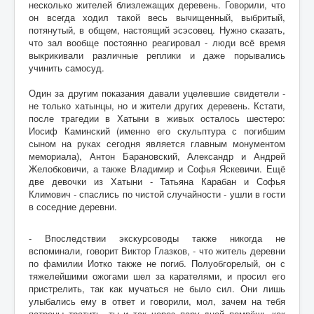
несколько жителей близлежащих деревень. Говорили, что
он всегда ходил такой весь вычищенный, выбритый,
потянутый, в общем, настоящий эсэсовец. Нужно сказать,
что зал вообще постоянно реагировал - люди всё время
выкрикивали различные реплики и даже порывались
учинить самосуд.
Один за другим показания давали уцелевшие свидетели -
не только хатынцы, но и жители других деревень. Кстати,
после трагедии в Хатыни в живых осталось шестеро:
Иосиф Каминский (именно его скульптура с погибшим
сыном на руках сегодня является главным монументом
мемориала), Антон Барановский, Александр и Андрей
Желобковичи, а также Владимир и Софья Яскевичи. Ещё
две девочки из Хатыни - Татьяна Карабан и Софья
Климович - спаслись по чистой случайности - ушли в гости
в соседние деревни.
- Впоследствии экскурсоводы также никогда не
вспоминали, говорит Виктор Глазков, - что житель деревни
по фамилии Иотко также не погиб. Полуобгорелый, он с
тяжелейшими ожогами шел за карателями, и просил его
пристрелить, так как мучаться не было сил. Они лишь
улыбались ему в ответ и говорили, мол, зачем на тебя
патроны тратить, ты и так через пару дней помрёшь как