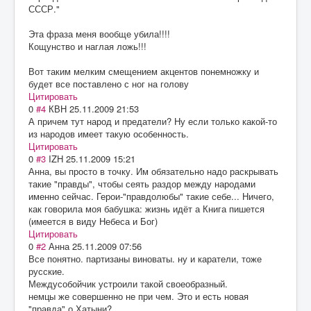
СССР."
Эта фраза меня вообще убила!!!!
Кощунство и наглая ложь!!!
Вот таким мелким смещением акцентов понемножку и
будет все поставлено с ног на голову
Цитировать
0
#4
КВН
25.11.2009 21:53
А причем тут народ и предатели? Ну если только какой-то
из народов имеет такую особенность.
Цитировать
0
#3
IZH
25.11.2009 15:21
Анна, вы просто в точку. Им обязательно надо раскрывать
такие "правды", чтобы сеять раздор между народами
именно сейчас. Герои-"правдолюбы" такие себе... Ничего,
как говорила моя бабушка: жизнь идёт а Книга пишется
(имеется в виду Небеса и Бог)
Цитировать
0
#2
Анна
25.11.2009 07:56
Все понятно. партизаны виноваты. ну и каратели, тоже
русские.
Междусобойчик устроили такой своеобразный.
немцы же совершенно не при чем. Это и есть новая
"правда" о Хатыни?