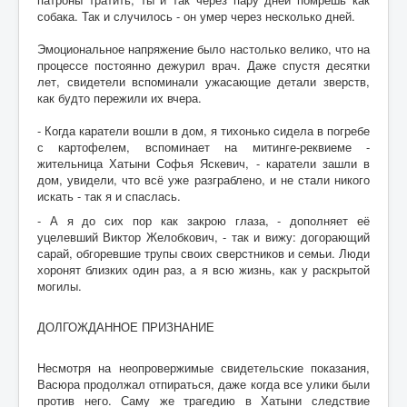
собака. Так и случилось - он умер через несколько дней.
Эмоциональное напряжение было настолько велико, что на
процессе постоянно дежурил врач. Даже спустя десятки
лет, свидетели вспоминали ужасающие детали зверств,
как будто пережили их вчера.
- Когда каратели вошли в дом, я тихонько сидела в погребе
с картофелем, вспоминает на митинге-реквиеме -
жительница Хатыни Софья Яскевич, - каратели зашли в
дом, увидели, что всё уже разграблено, и не стали никого
искать - так я и спаслась.
- А я до сих пор как закрою глаза, - дополняет её
уцелевший Виктор Желобкович, - так и вижу: догорающий
сарай, обгоревшие трупы своих сверстников и семьи. Люди
хоронят близких один раз, а я всю жизнь, как у раскрытой
могилы.
ДОЛГОЖДАННОЕ ПРИЗНАНИЕ
Несмотря на неопровержимые свидетельские показания,
Васюра продолжал отпираться, даже когда все улики были
против него. Саму же трагедию в Хатыни следствие