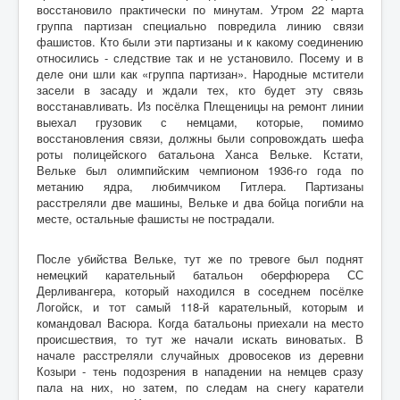
восстановило практически по минутам. Утром 22 марта
группа партизан специально повредила линию связи
фашистов. Кто были эти партизаны и к какому соединению
относились - следствие так и не установило. Посему и в
деле они шли как «группа партизан». Народные мстители
засели в засаду и ждали тех, кто будет эту связь
восстанавливать. Из посёлка Плещеницы на ремонт линии
выехал грузовик с немцами, которые, помимо
восстановления связи, должны были сопровождать шефа
роты полицейского батальона Ханса Вельке. Кстати,
Вельке был олимпийским чемпионом 1936-го года по
метанию ядра, любимчиком Гитлера. Партизаны
расстреляли две машины, Вельке и два бойца погибли на
месте, остальные фашисты не пострадали.
После убийства Вельке, тут же по тревоге был поднят
немецкий карательный батальон оберфюрера СС
Дерливангера, который находился в соседнем посёлке
Логойск, и тот самый 118-й карательный, которым и
командовал Васюра. Когда батальоны приехали на место
происшествия, то тут же начали искать виноватых. В
начале расстреляли случайных дровосеков из деревни
Козыри - тень подозрения в нападении на немцев сразу
пала на них, но затем, по следам на снегу каратели