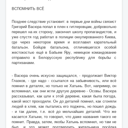
ВСПОМНИТЬ ВСЁ
Позднее следствие установит: в первые дни войны связист
Григорий Васюра попал в плен к гитлеровцам, добровольно
перешел на их сторону, закончил школу пропагандистов, и
уже спустя год работал в полиции оккупированного Киева,
где через некоторое время и возглавил карательный
батальон. Бойцов батальона, отличившегося особой
жестокостью ещё в Бабьем Яру, немецкое командование
отправило в Белорусскую республику для борьбы с
партизанами.
- Васюра очень искусно защищался, - продолжает Виктор
Глазков, - где надо - ссылался на забывчивость, или всё
помнил в деталях, но только не Хатынь. Вот, например, он
вспоминал, как они жгли другую деревню - Осовы. Васюра
рассказывал, как шли к этой деревне, какая была погода,
какой мост проходили. Он до деталей помнил, как сгоняли
людей в хлев, как пытались его поджечь, но пошел дождь
- и так далее, т.е. всё до мельчайших деталей. Что же
касается Хатыни, то говорил, что даже названия такого не
помнит. Правда, затем, якобы Хатынь вспомнил, но там не
был, и это может подтвердить жительница посёлка