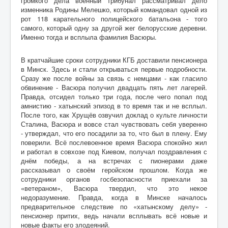
громкого дела военный трибунал рассматривал дело
изменника Родины Мелешко, который командовал одной из
рот 118 карательного полицейского батальона - того
самого, который одну за другой жег белорусские деревни.
Именно тогда и всплыла фамилия Васюры.
В кратчайшие сроки сотрудники КГБ доставили пенсионера
в Минск. Здесь и стали открываться первые подробности.
Сразу же после войны за связь с немцами - как гласило
обвинение - Васюра получил двадцать пять лет лагерей.
Правда, отсидел только три года, после чего попал под
амнистию - хатынский эпизод в то время так и не всплыл.
После того, как Хрущёв озвучил доклад о культе личности
Сталина, Васюра и вовсе стал чувствовать себя уверенно
- утверждал, что его посадили за то, что был в плену. Ему
поверили. Всё послевоенное время Васюра спокойно жил
и работал в совхозе под Киевом, получал поздравления с
днём победы, а на встречах с пионерами даже
рассказывал о своём геройском прошлом. Когда же
сотрудники органов госбезопасности приехали за
«ветераном», Васюра твердил, что это некое
недоразумение. Правда, когда в Минске началось
предварительное следствие по «хатынскому делу» -
пенсионер притих, ведь начали всплывать всё новые и
новые факты его злодеяний.