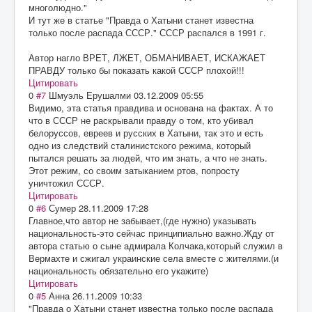
многолюдно."
И тут же в статье "Правда о Хатыни станет известна
только после распада СССР." СССР распался в 1991 г.
Автор нагло ВРЕТ, ЛЖЕТ, ОБМАНИВАЕТ, ИСКАЖАЕТ
ПРАВДУ только бы показать какой СССР плохой!!!
Цитировать
0
#7
Шмуэль Ерушалми
03.12.2009 05:55
Видимо, эта статья правдива и основана на фактах. А то
что в СССР не раскрывали правду о том, кто убивал
белоруссов, евреев и русских в Хатыни, так это и есть
одно из следствий сталинистского режима, который
пытался решать за людей, что им знать, а что не знать.
Этот режим, со своим затыканием ртов, попросту
уничтожил СССР.
Цитировать
0
#6
Сумер
28.11.2009 17:28
Главное,что автор не забывает,(где нужно) указывать
национальность-это сейчас принципиально важно.Жду от
автора статью о сыне адмирала Колчака,который служил в
Вермахте и сжигал украинские села вместе с жителями.(и
национальность обязательно его укажите)
Цитировать
0
#5
Анна
26.11.2009 10:33
"Правда о Хатыни станет известна только после распада