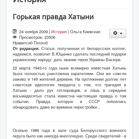
О проекте
Статьи
Горькая правда Хатыни
Литература
24 ноября 2009
|
История
|
Ольга Киевская
Просмотров: 23506
Нравится
0
Плохо
0
От редакции.
Статья, полученная от белорусских коллег,
надеемся, позволит В.Ющенко сделать последний подарок
украинскому народу: дать звание героя Украины Васюре.
22 марта 1943-го года ныне всемирно известная Хатынь
была полностью уничтожена карателями. Они же сожгли
заживо и 149 жителей деревни. На протяжении долгих лет
советская идеология твердила о том, что трагедия в
Хатыни - дело рук гитлеровцев, и лишь в середине
восьмидесятых стала известна настоящая правда о том
событии. Правда, которую в СССР побоялись
обнародовать даже во времена перестройки...
Осенью 1986 года в зале суда Белорусского военного
округа было как никогда многолюдно. Среди свидетелей - в