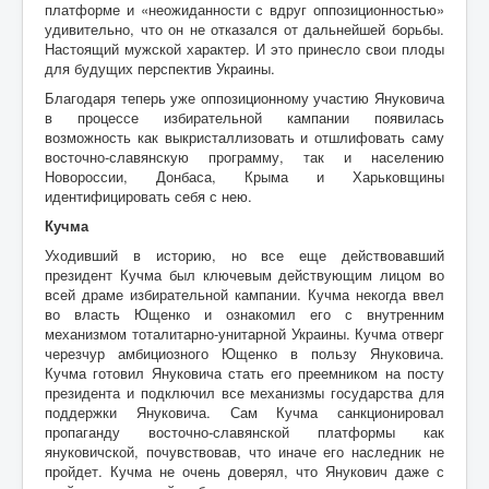
платформе и «неожиданности с вдруг оппозиционностью»
удивительно, что он не отказался от дальнейшей борьбы.
Настоящий мужской характер. И это принесло свои плоды
для будущих перспектив Украины.
Благодаря теперь уже оппозиционному участию Януковича
в процессе избирательной кампании появилась
возможность как выкристаллизовать и отшлифовать саму
восточно-славянскую программу, так и населению
Новороссии, Донбаса, Крыма и Харьковщины
идентифицировать себя с нею.
Кучма
Уходивший в историю, но все еще действовавший
президент Кучма был ключевым действующим лицом во
всей драме избирательной кампании. Кучма некогда ввел
во власть Ющенко и ознакомил его с внутренним
механизмом тоталитарно-унитарной Украины. Кучма отверг
черезчур амбициозного Ющенко в пользу Януковича.
Кучма готовил Януковича стать его преемником на посту
президента и подключил все механизмы государства для
поддержки Януковича. Сам Кучма санкционировал
пропаганду восточно-славянской платформы как
януковичской, почувствовав, что иначе его наследник не
пройдет. Кучма не очень доверял, что Янукович даже с