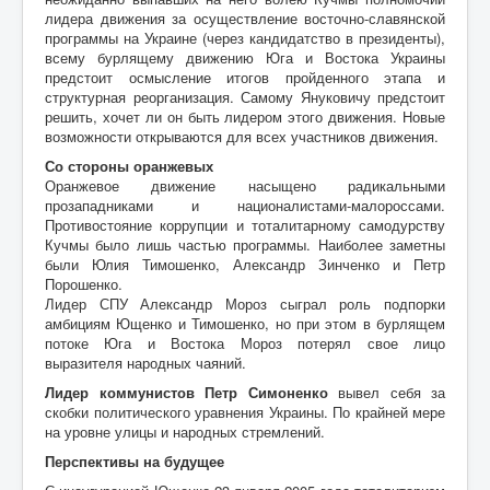
лидера движения за осуществление восточно-славянской
программы на Украине (через кандидатство в президенты),
всему бурлящему движению Юга и Востока Украины
предстоит осмысление итогов пройденного этапа и
структурная реорганизация. Самому Януковичу предстоит
решить, хочет ли он быть лидером этого движения. Новые
возможности открываются для всех участников движения.
Со стороны оранжевых
Оранжевое движение насыщено радикальными
прозападниками и националистами-малороссами.
Противостояние коррупции и тоталитарному самодурству
Кучмы было лишь частью программы. Наиболее заметны
были Юлия Тимошенко, Александр Зинченко и Петр
Порошенко.
Лидер СПУ Александр Мороз сыграл роль подпорки
амбициям Ющенко и Тимошенко, но при этом в бурлящем
потоке Юга и Востока Мороз потерял свое лицо
выразителя народных чаяний.
Лидер коммунистов Петр Симоненко
вывел себя за
скобки политического уравнения Украины. По крайней мере
на уровне улицы и народных стремлений.
Перспективы на будущее