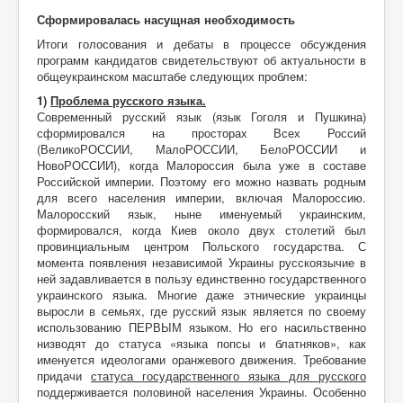
Сформировалась насущная необходимость
Итоги голосования и дебаты в процессе обсуждения
программ кандидатов свидетельствуют об актуальности в
общеукраинском масштабе следующих проблем:
1)
Проблема русского языка.
Современный русский язык (язык Гоголя и Пушкина)
сформировался на просторах Всех Россий
(ВеликоРОССИИ, МалоРОССИИ, БелоРОССИИ и
НовоРОССИИ), когда Малороссия была уже в составе
Российской империи. Поэтому его можно назвать родным
для всего населения империи, включая Малороссию.
Малоросский язык, ныне именуемый украинским,
формировался, когда Киев около двух столетий был
провинциальным центром Польского государства. С
момента появления независимой Украины русскоязычие в
ней задавливается в пользу единственно государственного
украинского языка. Многие даже этнические украинцы
выросли в семьях, где русский язык является по своему
использованию ПЕРВЫМ языком. Но его насильственно
низводят до статуса «языка попсы и блатняков», как
именуется идеологами оранжевого движения. Требование
придачи
статуса государственного языка для русского
поддерживается половиной населения Украины. Особенно