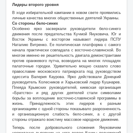
Лидеры второго уровня
В ходе избирательной кампании в новом свете проявились
личные качества многих общественных деятелей Украины.
Со стороны бело-синих
Особенно ярко засверкали руководители бело-синего
движения после предательства Кучмой Януковича. Юг и
Восток Украины с восторгом называют лидера ПСПУ
Наталию Витренко. Ее политическая платформа с самого
начала практически совпадала с восточно-славянской. Во
многом именно ее решительность двигала демонстрантами
против оранжевого путча, возводила на многих площадях
палаточные городки. Удивительно мощно сказало слово
православие московского патриархата под руководством
одессита Валерия Каурова. Ярко действовали Донецкий
руководитель Колесников и Харьковский лидер Кушнарев.
Плеяда Крымских руководителей, киевская организация
«Братство» и ряд других деятелей стали символами
борьбы за воплощение восточно-славянской программы в
жизнь. Принадлежность этих лидеров к разным
организациям с одной стороны показывало разрозненность
и организационную слабость бело-синих, а с другой
стороны отражало воистину массовое народное движение.
Теперь после добровольного сложения Януковичем
неожиданно выпавших на него волею Кучмы полномочий