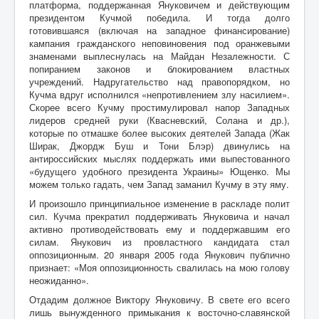
платформа, поддержанная Януковичем и действующим
президентом Кучмой победила. И тогда долго
готовившаяся (включая на западное финансирование)
кампания гражданского неповиновения под оранжевыми
знаменами выплеснулась на Майдан Незалежности. С
попиранием законов и блокированием властных
учреждений. Надругательство над правопорядком, но
Кучма вдруг исполнился «непротивлением злу насилием».
Скорее всего Кучму простимулировал напор Западных
лидеров средней руки (Квасневский, Солана и др.),
которые по отмашке более высоких деятелей Запада (Жак
Ширак, Джордж Буш и Тони Блэр) двинулись на
антироссийских мыслях поддержать ими выпестованного
«будущего удобного президента Украины» Ющенко. Мы
можем только гадать, чем Запад заманил Кучму в эту яму.
И произошло принципиальное изменение в раскладе полит
сил. Кучма прекратил поддерживать Януковича и начал
активно противодействовать ему и поддержавшим его
силам. Янукович из провластного кандидата стал
оппозиционным. 20 января 2005 года Янукович публично
признает: «Моя оппозиционность свалилась на мою голову
неожиданно».
Отдадим должное Виктору Януковичу. В свете его всего
лишь вынужденного примыкания к восточно-славянской