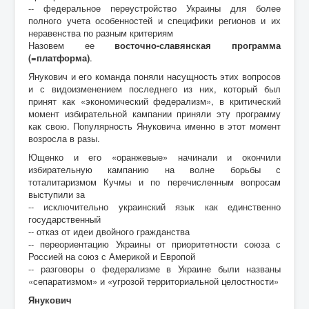
-- федеральное переустройство Украины для более
полного учета особенностей и специфики регионов и их
неравенства по разным критериям
Назовем ее
восточно-славянская программа
(=платформа)
.
Янукович и его команда поняли насущность этих вопросов
и с видоизменением последнего из них, который был
принят как «экономический федерализм», в критический
момент избирательной кампании приняли эту программу
как свою. Популярность Януковича именно в этот момент
возросла в разы.
Ющенко и его «оранжевые» начинали и окончили
избирательную кампанию на волне борьбы с
тоталитаризмом Кучмы и по перечисленным вопросам
выступили за
-- исключительно украинский язык как единственно
государственный
-- отказ от идеи двойного гражданства
-- переориентацию Украины от приоритетности союза с
Россией на союз с Америкой и Европой
-- разговоры о федерализме в Украине были названы
«сепаратизмом» и «угрозой территориальной целостности»
Янукович