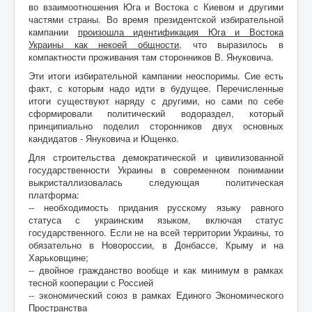
во взаимоотношения Юга и Востока с Киевом и другими
частями страны. Во время президентской избирательной
кампании
произошла идентификация Юга и Востока
Украины как некоей общности
, что выразилось в
компактности проживания там сторонников В. Януковича.
Эти итоги избирательной кампании неоспоримы. Сие есть
факт, с которым надо идти в будущее. Перечисленные
итоги существуют наряду с другими, но сами по себе
сформировали политический водораздел, который
принципиально поделил сторонников двух основных
кандидатов - Януковича и Ющенко.
Для строительства демократической и цивилизованной
государственности Украины в современном понимании
выкристаллизовалась следующая политическая
платформа:
-- необходимость придания русскому языку равного
статуса с украинским языком, включая статус
государственного. Если не на всей территории Украины, то
обязательно в Новороссии, в Донбассе, Крыму и на
Харьковщине;
-- двойное гражданство вообще и как минимум в рамках
тесной кооперации с Россией
-- экономический союз в рамках Единого Экономического
Пространства