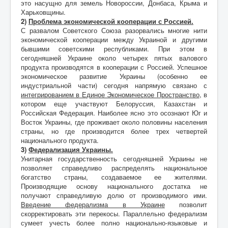
это насущно для земель Новороссии, Донбаса, Крыма и
Харьковщины.
2)
Проблема экономической кооперации с Россией.
С развалом Советского Союза разорвались многие нити
экономической кооперации между Украиной и другими
бывшими советскими республиками. При этом в
сегодняшней Украине около четырех пятых валового
продукта производятся в кооперации с Россией. Успешное
экономическое развитие Украины (особенно ее
индустриальной части) сегодня напрямую связано с
интегрированием в Единое Экономическое Пространство
, в
котором еще участвуют Белоруссия, Казахстан и
Российская Федерация. Наиболее ясно это осознают Юг и
Восток Украины, где проживает около половины населения
страны, но где производится более трех четвертей
национального продукта.
3)
Федерализация Украины.
Унитарная государственность сегодняшней Украины не
позволяет справедливо распределять национальное
богатство страны, создаваемое ее жителями.
Производящие основу национального достатка не
получают справедливую долю от производимого ими.
Введение федерализма в Украине
позволит
скорректировать эти перекосы. Параллельно федерализм
сумеет учесть более полно национально-языковые и