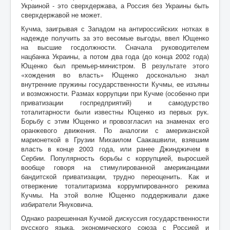
Украиной - это сверхдержава, а Россия без Украины быть
сверхдержавой не может.
Кучма, заигрывая с Западом на антироссийских нотках в
надежде получить за это весомые выгоды, ввел Ющенко
на высшие госдолжности. Сначала руководителем
нацбанка Украины, а потом два года (до конца 2002 года)
Ющенко был премьер-министром. В результате этого
«хождения во власть» Ющенко досконально знал
внутренние пружины государственности Кучмы, ее изъяны
и возможности. Размах коррупции при Кучме (особенно при
приватизации госпредприятий) и самодурство
тоталитарности были известны Ющенко из первых рук.
Борьбу с этим Ющенко и провозгласил на знаменах его
оранжевого движения. По аналогии с американской
марионеткой в Грузии Михаилом Саакашвили, взявшим
власть в конце 2003 года, или ранее Джинджичем в
Сербии. Популярность борьбы с коррупцией, выросшей
вообще говоря на стимулированной американцами
бандитской приватизации, трудно переоценить. Как и
отвержение тоталитаризма коррумпированного режима
Кучмы. На этой волне Ющенко поддерживали даже
избиратели Януковича.
Однако разрешенная Кучмой дискуссия государственности
русского языка, экономического союза с Россией и