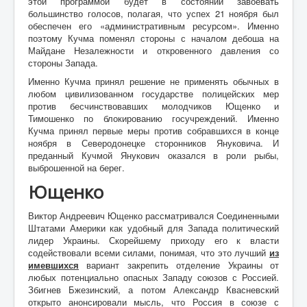
этой программой будет в состоянии завоевать
большинство голосов, полагая, что успех 21 ноября был
обеспечен его «административным ресурсом». Именно
поэтому Кучма поменял стороны с началом дебоша на
Майдане Незалежности и откровенного давления со
стороны Запада.
Именно Кучма принял решение не применять обычных в
любом цивилизованном государстве полицейских мер
против бесчинствовавших молодчиков Ющенко и
Тимошенко по блокированию госучреждений. Именно
Кучма принял первые меры против собравшихся в конце
ноября в Северодонецке сторонников Януковича. И
преданный Кучмой Янукович оказался в роли рыбы,
выброшенной на берег.
Ющенко
Виктор Андреевич Ющенко рассматривался Соединенными
Штатами Америки как удобный для Запада политический
лидер Украины. Скорейшему приходу его к власти
содействовали всеми силами, понимая, что это лучший
из
имевшихся
вариант закрепить отделение Украины от
любых потенциально опасных Западу союзов с Россией.
Збигнев Бжезинский, а потом Александр Квасневский
открыто анонсировали мысль, что Россия в союзе с