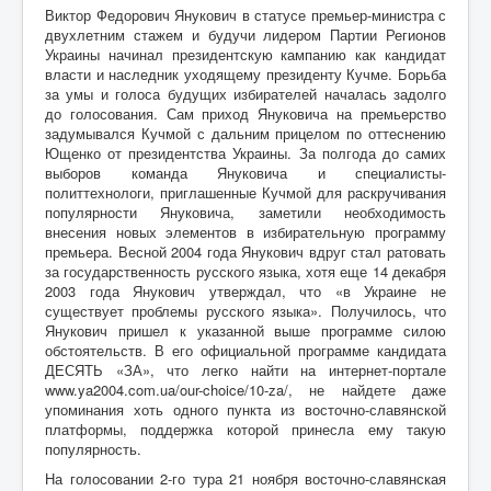
Виктор Федорович Янукович в статусе премьер-министра с
двухлетним стажем и будучи лидером Партии Регионов
Украины начинал президентскую кампанию как кандидат
власти и наследник уходящему президенту Кучме. Борьба
за умы и голоса будущих избирателей началась задолго
до голосования. Сам приход Януковича на премьерство
задумывался Кучмой с дальним прицелом по оттеснению
Ющенко от президентства Украины. За полгода до самих
выборов команда Януковича и специалисты-
политтехнологи, приглашенные Кучмой для раскручивания
популярности Януковича, заметили необходимость
внесения новых элементов в избирательную программу
премьера. Весной 2004 года Янукович вдруг стал ратовать
за государственность русского языка, хотя еще 14 декабря
2003 года Янукович утверждал, что «в Украине не
существует проблемы русского языка». Получилось, что
Янукович пришел к указанной выше программе силою
обстоятельств. В его официальной программе кандидата
ДЕСЯТЬ «ЗА», что легко найти на интернет-портале
www.ya2004.com.ua/our-choice/10-za/, не найдете даже
упоминания хоть одного пункта из восточно-славянской
платформы, поддержка которой принесла ему такую
популярность.
На голосовании 2-го тура 21 ноября восточно-славянская