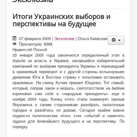
О проекте
Статьи
Итоги Украинских выборов и
перспективы на будущее
Литература
07 февраля 2005
|
Эксклюзив
|
Ольга Киевская
Просмотров: 9368
Нравится
0
Плохо
0
20 января 2005 года закончился определенный этап в
борьбе за власть в Украине, начавшийся избирательной
кампанией по выборам президента Украины и перешедший
в оранжевый переворот и с другой стороны вспыхнувшее
движение Юга и Востока страны с попытками остановить
оранжевых. На смену Кучме пришел Ющенко. Тот самый,
который, поправ закон и мораль, святотатством на библии
короновал сам себя в «народные президенты» еще в
ноябре 2004 года. Конец этого этапа знаменует призыв
Януковича к своим сторонникам разобрать палаточные
городки и разойтись по домам. Сегодня крайне важно
подвести политические итоги этих событий и наметить
задачи для ближайшего будущего и на перспективу. По
порядку.