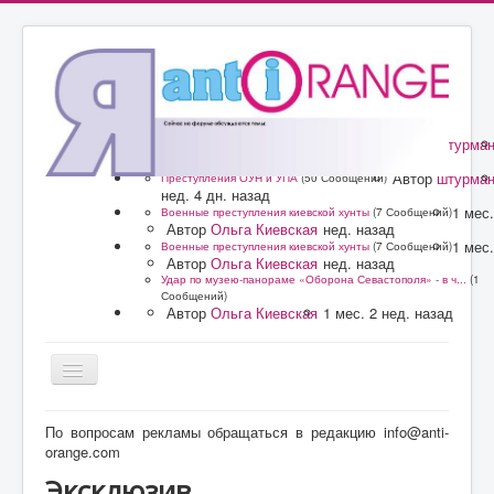
Автор
штурма
Преступления ОУН и УПА
(50 Сообщений)
нед. 4 дн. назад
Автор
штурма
Преступления ОУН и УПА
(50 Сообщений)
нед. 4 дн. назад
1 мес.
Военные преступления киевской хунты
(7 Сообщений)
Автор
Ольга Киевская
нед. назад
1 мес.
Военные преступления киевской хунты
(7 Сообщений)
Автор
Ольга Киевская
нед. назад
Удар по музею-панораме «Оборона Севастополя» - в ч...
(1
Сообщений)
Автор
Ольга Киевская
1 мес. 2 нед. назад
Главная
По вопросам рекламы обращаться в редакцию info@anti-
orange.com
Форум
Эксклюзив