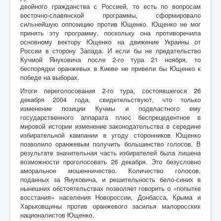
двойного гражданства с Россией, то есть по вопросам
восточно-славянской программы, сформировало
сильнейшую оппозицию против Ющенко. Ющенко не мог
принять эту программу, поскольку она противоречила
основному вектору Ющенко на движение Украины от
России в сторону Запада. И если бы не предательство
Кучмой Януковича после 2-го тура 21 ноября, то
беспорядки оранжевых в Киеве не привели бы Ющенко к
победе на выборах.
Итоги переголосования 2-го тура, состоявшегося 26
декабря 2004 года, свидетельствуют, что только
изменение позиции Кучмы и подвластного ему
государственного аппарата плюс беспрецедентное в
мировой истории изменение законодательства в середине
избирательной кампании в угоду сторонников Ющенко
позволило оранжевым получить большинство голосов. В
результате значительная часть избирателей была лишена
возможности проголосовать 26 декабря. Это безусловно
аморальное мошенничество. Количество голосов,
поданных за Януковича, и решительность бело-синих в
нынешних обстоятельствах позволяет говорить о «попытке
восстания» населения Новороссии, Донбасса, Крыма и
Харьковщины против оранжевого засилья малоросских
националистов Ющенко.