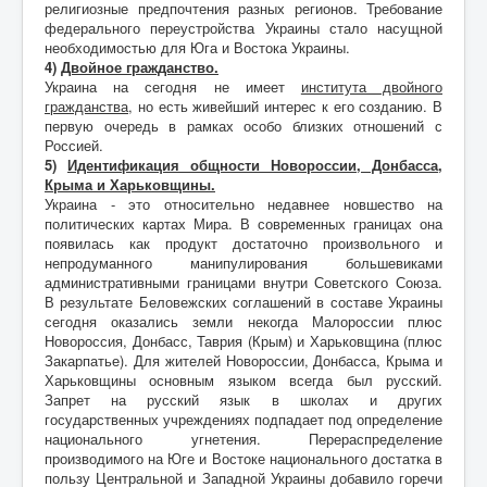
религиозные предпочтения разных регионов. Требование
федерального переустройства Украины стало насущной
необходимостью для Юга и Востока Украины.
4)
Двойное гражданство.
Украина на сегодня не имеет
института двойного
гражданства
, но есть живейший интерес к его созданию. В
первую очередь в рамках особо близких отношений с
Россией.
5)
Идентификация общности Новороссии, Донбасса,
Крыма и Харьковщины.
Украина - это относительно недавнее новшество на
политических картах Мира. В современных границах она
появилась как продукт достаточно произвольного и
непродуманного манипулирования большевиками
административными границами внутри Советского Союза.
В результате Беловежских соглашений в составе Украины
сегодня оказались земли некогда Малороссии плюс
Новороссия, Донбасс, Таврия (Крым) и Харьковщина (плюс
Закарпатье). Для жителей Новороссии, Донбасса, Крыма и
Харьковщины основным языком всегда был русский.
Запрет на русский язык в школах и других
государственных учреждениях подпадает под определение
национального угнетения. Перераспределение
производимого на Юге и Востоке национального достатка в
пользу Центральной и Западной Украины добавило горечи