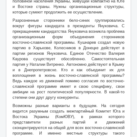
половиной населения Украины, живущей компактно на Юге
и Востоке страны. Нужны организационные структуры,
которые сумеют продолжить ее осуществление.
Разрозненные сторонники бело-синих группировались
вокруг фигуры кандидата в президенты Януковича. С
прекращением кандидатства Януковича возникла проблема
организационным форм объединения сторонников
восточно-славянской программы. Кушнарев создал новую
партию в Харькове, Колесников в Донецке действует в
партии регионов Януковича. Единое Отечество Валерия
Каурова существует обособленно. Самостоятельная
партия у Наталии Витренко. Автономно действуют в Крыму
и в Днепропетровске. Кто и как объединит их для
воплощения в жизнь восточно-славянской программы?
Ведь каждое из движений помимо согласия по восточно-
славянской программе имеет и свою специфику, свои
амбиции на рост политической популярности. В какой-то
степени они друг другу конкуренты.
Возможны разные варианты в будущем. На сегодня
видится разумным создать межпартийный Комитет Юга и
Востока Украины (КомЮВУ), в рамках которого
представители разных партий и движений
сконцентрируются на общей для всех восточно-славянской
программе. И именно местные структуры такого