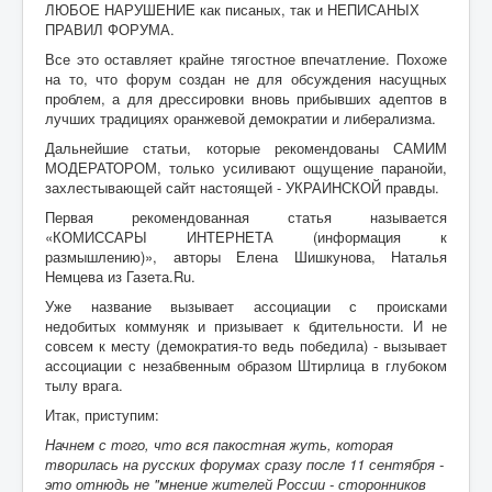
ЛЮБОЕ НАРУШЕНИЕ как писаных, так и НЕПИСАНЫХ
ПРАВИЛ ФОРУМА.
Все это оставляет крайне тягостное впечатление. Похоже
на то, что форум создан не для обсуждения насущных
проблем, а для дрессировки вновь прибывших адептов в
лучших традициях оранжевой демократии и либерализма.
Дальнейшие статьи, которые рекомендованы САМИМ
МОДЕРАТОРОМ, только усиливают ощущение паранойи,
захлестывающей сайт настоящей - УКРАИНСКОЙ правды.
Первая рекомендованная статья называется
«КОМИССАРЫ ИНТЕРНЕТА (информация к
размышлению)», авторы Елена Шишкунова, Наталья
Немцева из Газета.Ru.
Уже название вызывает ассоциации с происками
недобитых коммуняк и призывает к бдительности. И не
совсем к месту (демократия-то ведь победила) - вызывает
ассоциации с незабвенным образом Штирлица в глубоком
тылу врага.
Итак, приступим:
Начнем с того, что вся пакостная жуть, которая
творилась на русских форумах сразу после 11 сентября -
это отнюдь не "мнение жителей России - сторонников