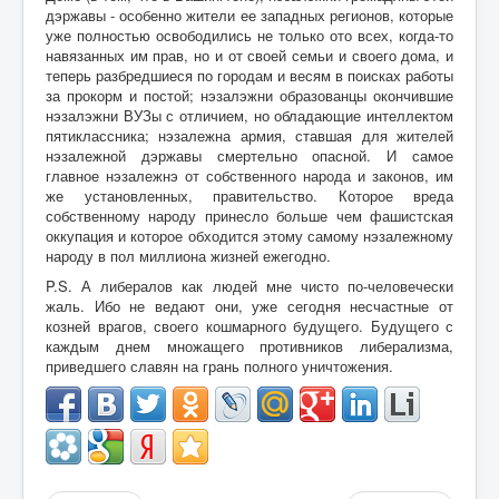
дэржавы - особенно жители ее западных регионов, которые
уже полностью освободились не только ото всех, когда-то
навязанных им прав, но и от своей семьи и своего дома, и
теперь разбредшиеся по городам и весям в поисках работы
за прокорм и постой; нэзалэжни образованцы окончившие
нэзалэжни ВУЗы с отличием, но обладающие интеллектом
пятиклассника; нэзалежна армия, ставшая для жителей
нэзалежной дэржавы смертельно опасной. И самое
главное нэзалежнэ от собственного народа и законов, им
же установленных, правительство. Которое вреда
собственному народу принесло больше чем фашистская
оккупация и которое обходится этому самому нэзалежному
народу в пол миллиона жизней ежегодно.
P.S. А либералов как людей мне чисто по-человечески
жаль. Ибо не ведают они, уже сегодня несчастные от
козней врагов, своего кошмарного будущего. Будущего с
каждым днем множащего противников либерализма,
приведшего славян на грань полного уничтожения.