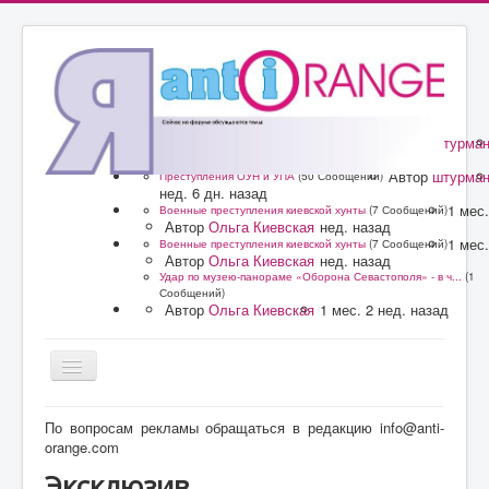
Автор
штурма
Преступления ОУН и УПА
(50 Сообщений)
нед. 6 дн. назад
Автор
штурма
Преступления ОУН и УПА
(50 Сообщений)
нед. 6 дн. назад
1 мес.
Военные преступления киевской хунты
(7 Сообщений)
Автор
Ольга Киевская
нед. назад
1 мес.
Военные преступления киевской хунты
(7 Сообщений)
Автор
Ольга Киевская
нед. назад
Удар по музею-панораме «Оборона Севастополя» - в ч...
(1
Сообщений)
Автор
Ольга Киевская
1 мес. 2 нед. назад
Главная
По вопросам рекламы обращаться в редакцию info@anti-
orange.com
Форум
Эксклюзив