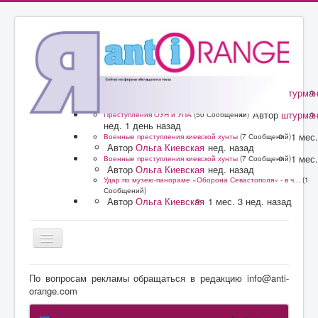
Автор
штурма
Преступления ОУН и УПА
(50 Сообщений)
нед. 1 день назад
Автор
штурма
Преступления ОУН и УПА
(50 Сообщений)
нед. 1 день назад
1 мес.
Военные преступления киевской хунты
(7 Сообщений)
Автор
Ольга Киевская
нед. назад
1 мес.
Военные преступления киевской хунты
(7 Сообщений)
Автор
Ольга Киевская
нед. назад
Удар по музею-панораме «Оборона Севастополя» - в ч...
(1
Сообщений)
Автор
Ольга Киевская
1 мес. 3 нед. назад
Главная
По вопросам рекламы обращаться в редакцию info@anti-
orange.com
Форум