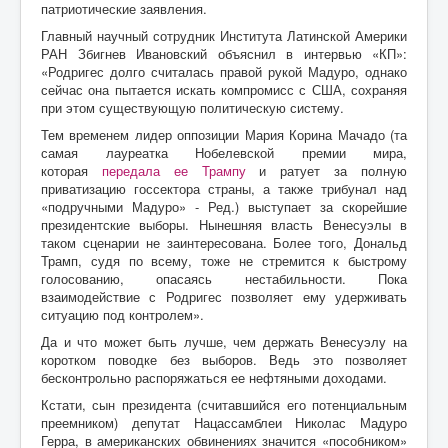
патриотические заявления.
Главный научный сотрудник Института Латинской Америки
РАН Збигнев Ивановский объяснил в интервью «КП»:
«Родригес долго считалась правой рукой Мадуро, однако
сейчас она пытается искать компромисс с США, сохраняя
при этом существующую политическую систему.
Тем временем лидер оппозиции Мария Корина Мачадо (та
самая лауреатка Нобелевской премии мира,
которая
передала ее Трампу
и ратует за полную
приватизацию госсектора страны, а также трибунал над
«подручными Мадуро» - Ред.) выступает за скорейшие
президентские выборы. Нынешняя власть Венесуэлы в
таком сценарии не заинтересована. Более того, Дональд
Трамп, судя по всему, тоже не стремится к быстрому
голосованию, опасаясь нестабильности. Пока
взаимодействие с Родригес позволяет ему удерживать
ситуацию под контролем».
Да и что может быть лучше, чем держать Венесуэлу на
коротком поводке без выборов. Ведь это позволяет
бесконтрольно распоряжаться ее нефтяными доходами.
Кстати, сын президента (считавшийся его потенциальным
преемником) депутат Нацассамблеи Николас Мадуро
Герра, в американских обвинениях значится «пособником»