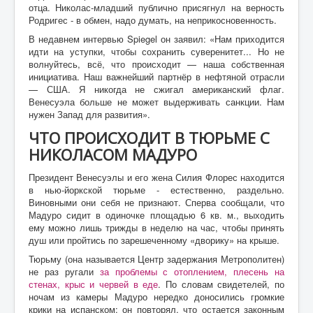
отца. Николас-младший публично присягнул на верность
Родригес - в обмен, надо думать, на неприкосновенность.
В недавнем интервью Spiegel он заявил: «Нам приходится
идти на уступки, чтобы сохранить суверенитет... Но не
волнуйтесь, всё, что происходит — наша собственная
инициатива. Наш важнейший партнёр в нефтяной отрасли
— США. Я никогда не сжигал американский флаг.
Венесуэла больше не может выдерживать санкции. Нам
нужен Запад для развития».
ЧТО ПРОИСХОДИТ В ТЮРЬМЕ С
НИКОЛАСОМ МАДУРО
Президент Венесуэлы и его жена Силия Флорес находится
в нью-йоркской тюрьме - естественно, раздельно.
Виновными они себя не признают. Сперва сообщали, что
Мадуро сидит в одиночке площадью 6 кв. м., выходить
ему можно лишь трижды в неделю на час, чтобы принять
душ или пройтись по зарешеченному «дворику» на крыше.
Тюрьму (она называется Центр задержания Метрополитен)
не раз ругали
за проблемы с отоплением, плесень на
стенах, крыс и червей в еде
. По словам свидетелей, по
ночам из камеры Мадуро нередко доносились громкие
крики на испанском: он повторял, что остается законным