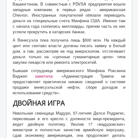
Вашингтоном. В совместные с PDVSA предприятия вошли
западные компании, в первых рядах - американская
Chevron. Иностранных покупателей обязали переводить
деньги на специальные счета Минфина США. Именно там
с начала года скопились миллиарды, причем часть из них
успели прокрутить в катарских банках.
А Венесуэла пока получила лишь $500 млн. На каждый
цент или сентаво власти должны писать заявку в Белый
дом, а там, рассмотрев ее под микроскопом, отстегивают
деньги только на «срочные гуманитарные цели» типа
закупки лекарств или ремонта электросетей.
Бывшая сотрудница американского Минфина Роксанна
Виджил
заметила
: «Администрация Трампа не
предоставляет практически никаких сведений о системе
продажи венесуэльской нефти, сборе доходов и
использовании средств».
ДВОЙНАЯ ИГРА
Невольная сменщица Мадуро, 57-летняя Делси Родригес,
пересевшая в его кресло с должности вице-президента,
ведет двойную политику. Уволив 17 «мадуровских»
министров и полностью зачистив армейскую верхушку,
сдав экономику американцам, она продолжает делать