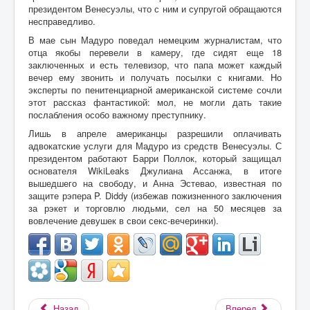
президентом Венесуэлы, что с ним и супругой обращаются
несправедливо.
В мае сын Мадуро поведал немецким журналистам, что
отца якобы перевели в камеру, где сидят еще 18
заключенных и есть телевизор, что папа может каждый
вечер ему звонить и получать посылки с книгами. Но
эксперты по пенитенциарной американской системе сочли
этот рассказ фантастикой: мол, не могли дать такие
послабления особо важному преступнику.
Лишь в апреле американцы разрешили оплачивать
адвокатские услуги для Мадуро из средств Венесуэлы. С
президентом работают Барри Поллок, который защищал
основателя WikiLeaks Джулиана Ассанжа, в итоге
вышедшего на свободу, и Анна Эстевао, известная по
защите рэпера P. Diddy (избежав пожизненного заключения
за рэкет и торговлю людьми, сел на 50 месяцев за
вовлечение девушек в свои секс-вечеринки).
Назад
Вперед