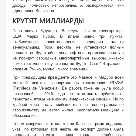
доходы полностью непрозрачны. А распоряжается ими
единолично Вашингтон.
КРУТЯТ МИЛЛИАРДЫ
План насчет будущего Венесуэлы писал госсекретарь
США Марко Рубио. В плане ровно три пункта:
стабилизация, восстановление, передача власти
венесуэльцам. Пока, дескать, не установится полный
порядок, не будет обновлена нефтяная промышленность и
не пройдут свободные многопартийные выборы, никакой
самостоятельности у страны не будет. Срок? Выражаясь
словами Рубио, нужно «много времени».
При предыдущем президенте Уго Чавесе и Мадуро всей
местной нефтью распоряжалась госкомпания PDVSA
(Petróleos de Venezuela). Ее работа тоже не была особо
прозрачной, с 2016 года ее отчетность публиковать
перестали, чтобы не множить американские санкции. Но по
крайней мере часть прибыли шла на госпрограммы по
строительству дешевого жилья, бесплатную медицину и
образование.
После американского налета на Каракас Трамп подписал
указ, по которому вся нефть на экспорт должна была
продаваться только через каналы, одобренные