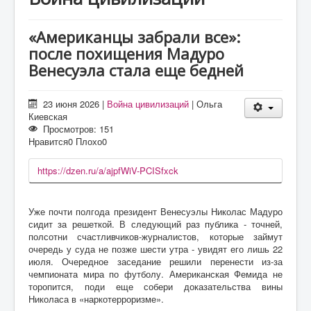
О проекте
Статьи
«Американцы забрали все»:
после похищения Мадуро
Литература
Венесуэла стала еще бедней
23 июня 2026
|
Война цивилизаций
|
Ольга
Киевская
Просмотров: 151
Нравится
0
Плохо
0
https://dzen.ru/a/ajpfWiV-PCISfxck
Уже почти полгода президент Венесуэлы Николас Мадуро
сидит за решеткой. В следующий раз публика - точней,
полсотни счастливчиков-журналистов, которые займут
очередь у суда не позже шести утра - увидят его лишь 22
июля. Очередное заседание решили перенести из-за
чемпионата мира по футболу. Американская Фемида не
торопится, поди еще собери доказательства вины
Николаса в «наркотерроризме».