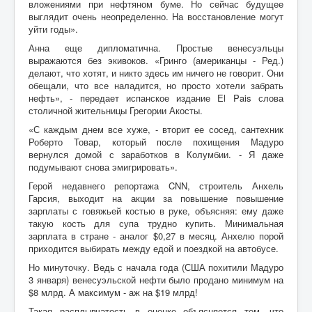
вложениями при нефтяном буме. Но сейчас будущее
выглядит очень неопределенно. На восстановление могут
уйти годы».
Анна еще дипломатична. Простые венесуэльцы
выражаются без экивоков. «Гринго (американцы - Ред.)
делают, что хотят, и никто здесь им ничего не говорит. Они
обещали, что все наладится, но просто хотели забрать
нефть», - передает испанское издание El Pais слова
столичной жительницы Грегории Акосты.
«С каждым днем все хуже, - вторит ее сосед, сантехник
Роберто Товар, который после похищения Мадуро
вернулся домой с заработков в Колумбии. - Я даже
подумывают снова эмигрировать».
Герой недавнего репортажа CNN, строитель Анхель
Гарсия, выходит на акции за повышение повышение
зарплаты с говяжьей костью в руке, объясняя: ему даже
такую кость для супа трудно купить. Минимальная
зарплата в стране - аналог $0,27 в месяц. Анхелю порой
приходится выбирать между едой и поездкой на автобусе.
Но минуточку. Ведь с начала года (США похитили Мадуро
3 января) венесуэльской нефти было продано минимум на
$8 млрд. А максимум - аж на $19 млрд!
Такая расплывчатость в оценке объясняется тем, что