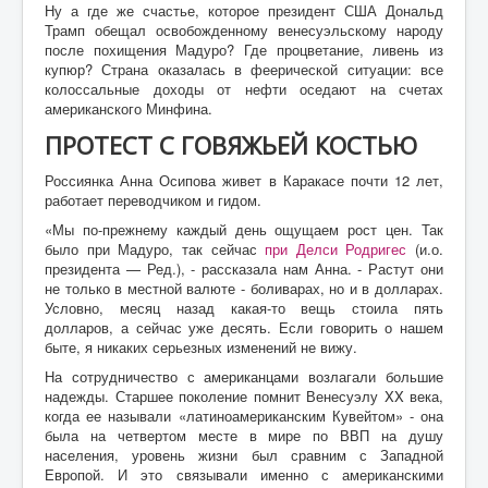
Ну а где же счастье, которое президент США Дональд
Трамп обещал освобожденному венесуэльскому народу
после похищения Мадуро? Где процветание, ливень из
купюр? Страна оказалась в феерической ситуации: все
колоссальные доходы от нефти оседают на счетах
американского Минфина.
ПРОТЕСТ С ГОВЯЖЬЕЙ КОСТЬЮ
Россиянка Анна Осипова живет в Каракасе почти 12 лет,
работает переводчиком и гидом.
«Мы по-прежнему каждый день ощущаем рост цен. Так
было при Мадуро, так сейчас
при Делси Родригес
(и.о.
президента — Ред.), - рассказала нам Анна. - Растут они
не только в местной валюте - боливарах, но и в долларах.
Условно, месяц назад какая-то вещь стоила пять
долларов, а сейчас уже десять. Если говорить о нашем
быте, я никаких серьезных изменений не вижу.
На сотрудничество с американцами возлагали большие
надежды. Старшее поколение помнит Венесуэлу XX века,
когда ее называли «латиноамериканским Кувейтом» - она
была на четвертом месте в мире по ВВП на душу
населения, уровень жизни был сравним с Западной
Европой. И это связывали именно с американскими