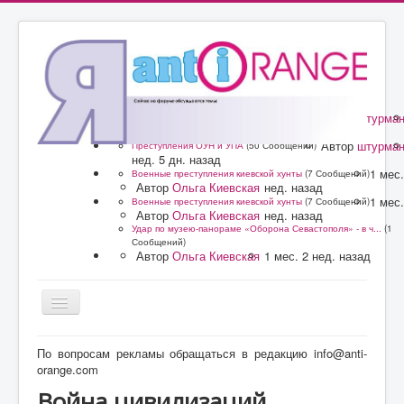
Автор
штурма
Преступления ОУН и УПА
(50 Сообщений)
нед. 5 дн. назад
Автор
штурма
Преступления ОУН и УПА
(50 Сообщений)
нед. 5 дн. назад
1 мес.
Военные преступления киевской хунты
(7 Сообщений)
Автор
Ольга Киевская
нед. назад
1 мес.
Военные преступления киевской хунты
(7 Сообщений)
Автор
Ольга Киевская
нед. назад
Удар по музею-панораме «Оборона Севастополя» - в ч...
(1
Сообщений)
Автор
Ольга Киевская
1 мес. 2 нед. назад
Главная
По вопросам рекламы обращаться в редакцию info@anti-
orange.com
Форум
Война цивилизаций