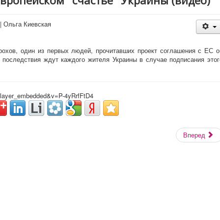
европейском "счастье" Украины (видео)
|
Ольга Киевская
охов, один из первых людей, прочитавших проект соглашения с ЕС о
е последствия ждут каждого жителя Украины в случае подписания этог
=player_embedded&v=P-4yRrfFtD4
Вперед