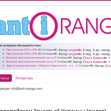
Автор
штурман
3 нед. 6 дн. назад
Преступления ОУН и УПА
(50 Сообщений)
Автор
штурман
3 нед. 6 дн. назад
Преступления ОУН и УПА
(50 Сообщений)
Автор
Ольга Киевская
1
Военные преступления киевской хунты
(7 Сообщений)
Автор
Ольга Киевская
1
Военные преступления киевской хунты
(7 Сообщений)
Автор
Оль
Удар по музею-панораме «Оборона Севастополя» - в ч...
(1 Сообщений)
Статьи
Литература
акцию info@anti-orange.com