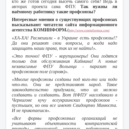
кто же готов сегодня высечь самого себя? Ведь в
авторах проекта сама ФПУ.
Так нужны ли
наёмному работнику такие профсоюзы?
Интересные мнения о существующих профсоюзах
высказывают читатели сайта информационного
агентства КОМИНФОРМ.
(
http://www.cominformua.com/
«ХА-ХА! Расмешили - в Украине есть профсоюзы!?
Да они решают свои вопросы, а когда надо
защищать наши права, так их не найти!».
«Это точно! ФПУ - корупционеры! Они годятся
только для обслуживания Кабмина! А новые
независимые ФПУ Волынца - паразит на
профсоюзном поле (сорняк)».
«Многие профсоюзы созданы под кого-то или подо
что-то. Они не представляют народ. Такое
законодательство придумали, что их можно
создавать и создавать. Вот НФПУ насоздавало в
Чернигове кучу всеукраинских профсоюзов -
пустышек, но они все имеют Свидоцтво Минюста.
И не прикопаешся».
«Все формы профсоюзных организаций не
учитывают объективности контрагентской
природы отношений наемных работников и