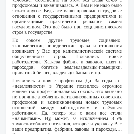
профсоюзом и заканчивалась. А Вам и не надо было
что-то другое. Ведь все ваши правовые и трудовые
отношения с государственными предприятиями и
организациями практически решались самим
государством. Это всё было при социалистическом
строе в государстве.
Но совсем другие трудовые, социально-
экономические, юридические права и отношения
возникают у Вас при капиталистической системе
общественного строя. Появились новые
работодатели. Хазяева фабрик и заводов, шахт и
пароходов, богатые землевладельцы-помещики,
приватный бизнес, владельцы банков и пр.
Появились и новые профсоюзы. Да. За годы т.н.
«незалежности» в Украине появилось огромное
количество профессиональных союзов. Это вызвано
по причине дробления централизованных советских
профсоюзов и возникновением новых трудовых
отношений между работодателем и наёмным
работником. Да, теперь мы с вами все стали
«наймитами». Ну, может, за исключением 3-5%
трудоспособного населения, которое и украло у Вас
ваши предприятия, фабрики, заводы и пароходы….