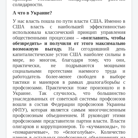
солидарности.
А что в Украине?
У нас власть пошла по пути власти США. Именно в
США власть с наибольшей эффективностью
использовала классический принцип управления
общественными процессами –
«возглавить, чтобы
обезвредить» и получили от этого максимально
возможную выгоду.
На сегодняшний день
капиталистические устои США наиболее сильны в
мире, во многом, благодаря тому, что они,
практически, не подрываются мощными
социальными протестами наемного труда и
работодатель более-менее свободен в выборе
тактики и маневров в рамках диалога/борьбы с
профсоюзами. Практически тоже произошло и в
Украине. Так случилось, что большинство
унаследованных от советской системы профсоюзов
вошли в состав Федерации профсоюзов Украины
(ФПУ), которая является самым многочисленным
профсоюзным объединением. И руководят этими
профсоюзами представители партии власти. Власти
олигархов и коррупционеров. То «кучманоиды», то
«помаранчевые», то «белоголубые». Количество
членов в остальных профсоюзных объединениях на