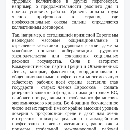
трудовых коллективов в других переговорах,
например, о продолжительности рабочего дня и
прочих условиях работы. Уровень оплаты труда
членов профсоюзов в странах, где
профессиональные союзы сильны, определяется
коллективным договором.
Так, например, в сегодняшней кризисной Европе мы
наблюдаем массовые общенациональные и
отраслевые забастовки трудящихся в ответ даже на
малейшие попытки либерализации трудового
законодательства или сокращения социальных
расходов государства. Сила и авторитет
Коммунистической партии Греции и Объединенных
Левых, которые, фактически, координировали с
общенациональными профсоюзами многомесячную
забастовку рабочих всей страны, заставили глав
государств – старых членов Евросоюза – создать
резервный валютный фонд для помощи странам ЕС,
наиболее пострадавшим от глобального финансово-
экономического кризиса. Во Франции бесчисленное
число левых партий имеют крайне высокий уровень
доверия в профсоюзной среде и дают нам очень
интересные примеры реального взаимодействия
профсоюзных и левых активистов, равно как и
примеры глобальной международной рабочей