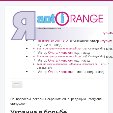
Автор
штурма
Преступления ОУН и УПА
(50 Сообщений)
нед. 21 ч. назад
Автор
штурма
Преступления ОУН и УПА
(50 Сообщений)
нед. 22 ч. назад
1 мес.
Военные преступления киевской хунты
(7 Сообщений)
Автор
Ольга Киевская
нед. назад
1 мес.
Военные преступления киевской хунты
(7 Сообщений)
Автор
Ольга Киевская
нед. назад
Удар по музею-панораме «Оборона Севастополя» - в ч...
(1
Сообщений)
Автор
Ольга Киевская
1 мес. 3 нед. назад
Главная
По вопросам рекламы обращаться в редакцию info@anti-
orange.com
Форум
Украина в борьбе