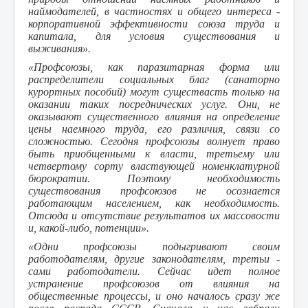
наймодателей, в частностях и общего интереса -
корпоративной эффективности союза труда и
капитала, для условия существования и
выживания».
«Профсоюзы, как паразитарная форма или
распределители социальных благ (санаторно
курортных пособий) могут существасть только на
оказании таких посреднических услуг. Они, не
оказывают существенного влияния на определение
цены наемного труда, его различия, связи со
сложностью. Сегодня профсоюзы волнует право
быть приобщенными к власти, третьему или
четвертому сорту властвующей номенклатурной
бюрократии. Поэтому необходимость
существования профсоюзов не осознается
работающим населением, как необходимость.
Отсюда и отсутствие результатов их массовости
и, какой-либо, потенции».
«Одни профсоюзы подыгривают своим
работодателям, другие законодателям, третьи -
сами работодатели. Сейчас идет полное
устранение профсоюзов от влияния на
общественные процессы, и оно началось сразу же