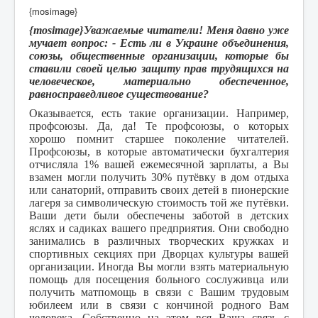
{mosimage}
{mosimage}Уважаемые читатели! Меня давно уже
мучает вопрос: - Есть ли в Украине объединения,
союзы, общественные организации, которые бы
ставили своей целью защиту прав трудящихся на
человеческое, материально обеспеченное,
равносправедливое существование?
Оказывается, есть такие организации. Например,
профсоюзы. Да, да! Те профсоюзы, о которых
хорошо помнит старшее поколение читателей.
Профсоюзы, в которые автоматически бухгалтерия
отчисляла 1% вашей ежемесячной зарплаты, а Вы
взамен могли получить 30% путёвку в дом отдыха
или санаторий, отправить своих детей в пионерские
лагеря за символическую стоимость той же путёвки.
Ваши дети были обеспечены заботой в детских
яслях и садиках вашего предприятия. Они свободно
занимались в различных творческих кружках и
спортивных секциях при Дворцах культуры вашей
организации. Иногда Вы могли взять материальную
помощь для посещения больного сослуживца или
получить матпомощь в связи с Вашим трудовым
юбилеем или в связи с кончиной родного Вам
человека. Собственно на этом вся Ваша связь с