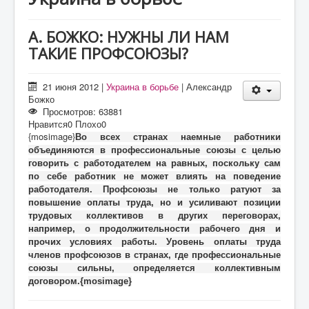
О проекте
Статьи
А. БОЖКО: НУЖНЫ ЛИ НАМ
ТАКИЕ ПРОФСОЮЗЫ?
Литература
21 июня 2012
|
Украина в борьбе
|
Александр
Божко
Просмотров: 63881
Нравится
0
Плохо
0
{mosimage}
Во всех странах наемные работники
объединяются в профессиональные союзы с целью
говорить с работодателем на равных, поскольку сам
по себе работник не может влиять на поведение
работодателя. Профсоюзы не только ратуют за
повышение оплаты труда, но и усиливают позиции
трудовых коллективов в других переговорах,
например, о продолжительности рабочего дня и
прочих условиях работы. Уровень оплаты труда
членов профсоюзов в странах, где профессиональные
союзы сильны, определяется коллективным
договором.{mosimage}