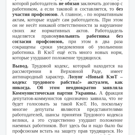
которой работодатель
не обязан
заключать договор с
работником, а если таковой и составляется, то
без
участия профсоюзов
. А главное, - по нормативным
актам, которые издаёт сам работодатель. При этом
он не несёт никакой ответственности за нарушение
своих же нормативных актов. Работодадель
наделяется правом
увольнять работника без
согласия профсоюзов,
при этом в два раза
сокращены сроки уведомления об увольнении
работника. В КзоТ ещё есть много новых норм,
которые ухудшают положение трудящихся.
Вывод.
Трудовой кодекс, который находится на
рассмотрении в Верховной Раде, имеет
антинародный характер.
Лозунг «Новый КзоТ –
кодекс трудового рабства!» актуален, как
никогда. Об этом неоднократно заявляла
Коммунистическая партия Украины.
А фракция
депутатов-коммунистов однозначно заявила, что не
будет голосовать за такой КзоТ. Но, поскольку
многие депутаты являются представителями
работодателей, шансы принятия Трудового кодекса
велики, а это существенно ухудшит положение
наемных работников. Вот здесь бы и надо было бы
профсоюзам встать на защиту прав трудящихся. Но