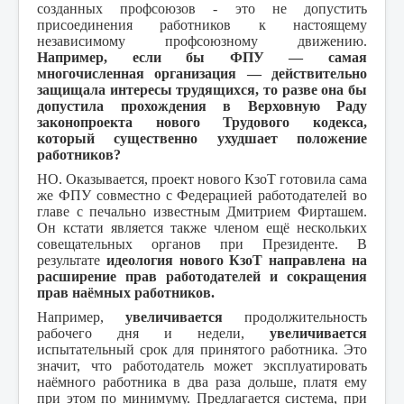
созданных профсоюзов - это не допустить
присоединения работников к настоящему
независимому профсоюзному движению.
Например, если бы ФПУ — самая
многочисленная организация — действительно
защищала интересы трудящихся, то разве она бы
допустила прохождения в Верховную Раду
законопроекта нового Трудового кодекса,
который существенно ухудшает положение
работников?
НО. Оказывается, проект нового КзоТ готовила сама
же ФПУ совместно с Федерацией работодателей во
главе с печально известным Дмитрием Фирташем.
Он кстати является также членом ещё нескольких
совещательных органов при Президенте. В
результате
идеология нового КзоТ направлена на
расширение прав работодателей и сокращения
прав наёмных работников.
Например,
увеличивается
продолжительность
рабочего дня и недели,
увеличивается
испытательный срок для принятого работника. Это
значит, что работодатель может эксплуатировать
наёмного работника в два раза дольше, платя ему
при этом по минимуму. Предлагается система, при