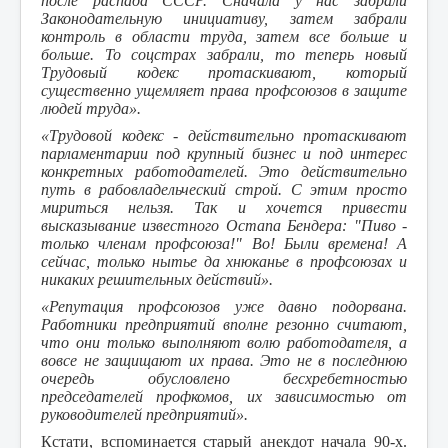
после распада СССР. Сначала у нас забрали
Законодательную инициативу, затем забрали
контроль в области труда, затем все больше и
больше. То соцстрах забрали, то теперь новый
Трудовый кодекс протаскивают, который
существенно ущемляет права профсоюзов в защите
людей труда».
«Трудовой кодекс - действительно протаскивают
парламентарии под крупный бизнес и под интерес
конкретных работодателей. Это действительно
путь в рабовладельческий строй. С этим просто
мириться нельзя. Так и хочется привести
высказывание известного Остапа Бендера: "Пиво -
только членам профсоюза!" Во! Были времена! А
сейчас, только нытье да хнюканье в профсоюзах и
никаких решительных действий».
«Репутация профсоюзов уже давно подорвана.
Работники предприятий вполне резонно считают,
что они только выполняют волю работодателя, а
вовсе не защищают их права. Это не в последнюю
очередь обусловлено бесхребетностью
председателей профкомов, их зависимостью от
руководителей предприятий».
Кстати, вспоминается старый анекдот начала 90-х.