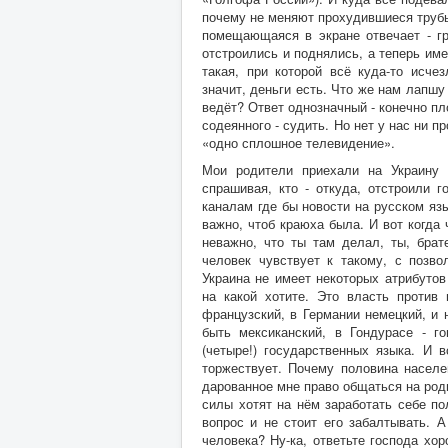
почему не меняют прохудившиеся трубы
помещающаяся в экране отвечает - гр
отстроились и поднялись, а теперь им
такая, при которой всё куда-то исче
значит, деньги есть. Что же нам лапш
ведёт? Ответ однозначный - конечно пл
содеянного - судить. Но нет у нас ни пр
«одно сплошное телевидение».
Мои родители приехали на Украину 
спрашивая, кто - откуда, отстроили г
каналам где бы новости на русском язы
важно, чтоб краюха была. И вот когда
неважно, что ты там делал, ты, брат
человек чувствует к такому, с позв
Украина не имеет некоторых атрибутов
на какой хотите. Это власть против 
французский, в Германии немецкий, и 
быть мексиканский, в Гондурасе - г
(четыре!) государственных языка. И 
торжествует. Почему половина населе
дарованное мне право общаться на родн
силы хотят на нём заработать себе по
вопрос и не стоит его забалтывать. 
человека? Ну-ка, ответьте господа хор