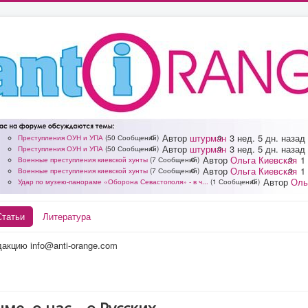
Автор
штурман
3 нед. 5 дн. назад
Преступления ОУН и УПА
(50 Сообщений)
Автор
штурман
3 нед. 5 дн. назад
Преступления ОУН и УПА
(50 Сообщений)
Автор
Ольга Киевская
1
Военные преступления киевской хунты
(7 Сообщений)
Автор
Ольга Киевская
1
Военные преступления киевской хунты
(7 Сообщений)
Автор
Оль
Удар по музею-панораме «Оборона Севастополя» - в ч...
(1 Сообщений)
Статьи
Литература
акцию info@anti-orange.com