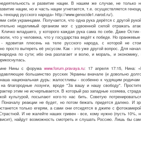
недеятельность и развитие нации. В нашем же случае, не только н
звитие нации, но и часть нации угнетается, т.е. осуществляется геноци
 геноцид русского народа» http://www.genocide1.narod.ru/).
ми себя украинцами. Получается, что одна рука дерётся с другой рукой
ительно неделимый организм мог с удвоенной силой отражать атак
е Кличко младшего, у которого каждая рука сама по себе. Даже Остин 
воли, что у человека, что у государства ведёт к победе. Но оранжевые 
 - ядовитая плесень на теле русского народа, с которой не стои
жно просто вытереть её уксусом. Как - это уже другой вопрос. Для начал
инародна по сути; ибо она разлагает и волю, и мораль, и экономику, 
прикоснулась.
й мне Нины с форума
www.forum.pravaya.ru
: 17 апреля 17:15, Нина: «
одавляющее большинство русских Украины вначале (и довольно долго
 наша национальная дурь: жалостливы - особенно к чудящим родичам 
на благородные лозунги, вроде "За вашу и нашу свободу". Простите
рактер этим не исчерпывается. В который раз западные хозяева, страда
кой культурой, посылают кого-то нас бить. Советую потренироваться
 Поначалу реакции не будет, но потом бежать придется далеко. И зр
станется только егерям, а сами они отсидятся в джипе с фотокамерой
Страстной. И не жалейте наших гривен - все, кому нужно (пусть 10%, н
висит), найдут возможность смотреть и слушать Россию. Лишь бы сам