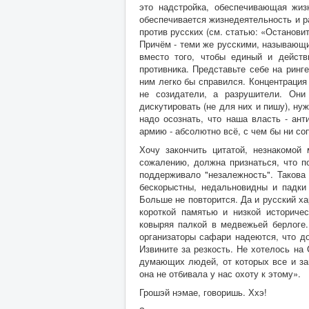
это надстройка, обеспечивающая жиз
обеспечивается жизнедеятельность и ра
против русских (см. статью: «Остановить
Причём - теми же русскими, называющи
вместо того, чтобы единый и действ
противника. Представьте себе на ринг
ним легко бы справился. Концентрация 
не созидатели, а разрушители. Они
дискутировать (не для них и пишу), ну
надо осознать, что наша власть - ант
армию - абсолютно всё, с чем бы ни со
Хочу закончить цитатой, незнакомо
сожалению, должна признаться, что п
поддерживало "незалежность". Такова
бескорыстны, недальновидны и падки 
Больше не повторится. Да и русский ха
короткой памятью и низкой историчес
ковыряя палкой в медвежьей берлоге.
организаторы сафари надеются, что до
Извините за резкость. Не хотелось на 
думающих людей, от которых все и за
она не отбивала у нас охоту к этому».
Грошэй нэмае, говоришь. Ххэ!