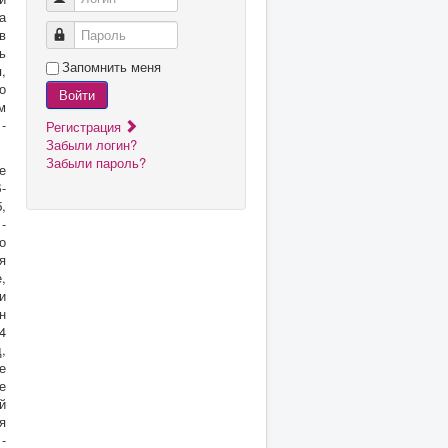
а
в
Пароль
ь
Запомнить меня
,
о
Войти
м
-
Регистрация
Забыли логин?
Забыли пароль?
е
-
,
-
о
я
,
и
н
4
,
е
е
й
я
-