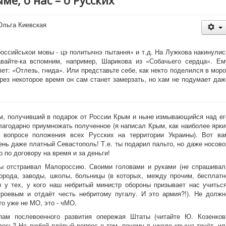
ме, о нас – о Русских
Ольга Киевская
оссийськои мовы - цэ политычнэ пытання» и т.д. На Лужкова накинулис
вайте-ка вспомним, например, Шарикова из «Собачьего сердца». Ем
вет: «Отлезь, гнида». Или представьте себе, как некто поделился в моро
ез некоторое время он сам станет замерзать, но хам не подумает даж
ам, получивший в подарок от России Крым и ныне измывающийся над ег
благодарно приумножать полученное (я написал Крым, как наиболее ярки
 вопросе положения всех Русских на территории Украины). Вот ва
ень даже платный Севастополь! Т.е. ты подарил пальто, но даже носово
о по договору на время и за деньги!
ы отстраивал Малороссию. Своими головами и руками (не спрашивал
орода, заводы, школы, больницы (в которых, между прочим, бесплатн
и у тех, у кого наш небритый министр обороны призывает нас учиться
троевым и отдаёт честь небритому пугалу. И это армия?!). Не должн
о уже не МО, это - чМО.
пам послевоенного развития опережая Штаты (читайте Ю. Козенков
лось? На любой плёвый вопрос о том, почему в школе крыша течёт, ил