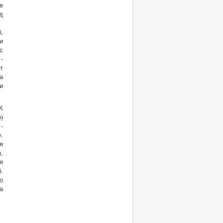
е
д
,
и
с
-
т
а
и
К
)
-
.
я
,
я
.
о
а