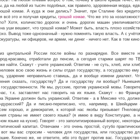
, да на любой из тысяч подобных, как правило, здоровенная морда, едв
ошэй нэмае. А куда ж они делись? Значит, при Сталине без кредито
ея всё это и получая кредиты,
грошэй нэмае
. Что же это за нэзалэжност
зло? Хотя, количество дорогих и очень дорогих машин увеличивается
у на уши вешают, что грошэй нэмае? Может быть, власть плохо хозяйств
охо. Вывод тоже однозначный - нужно поменять такую власть. А с учёто
окуратуры, ни офицеров, ни армии, ни денег - ничего нет. Как в том кино 
из центральной России после войны по разнарядке. Все вместе н
ород-красавец, отработали до пенсии, а сегодня старики шарят по ТВ
ке найти. Скажут - учите украинский. Ответим - не суть, хлеб, или хлиб
 человек всю свою жизнь и силы отдал государству, а государство ему 
ец, ударение неправильно ставишь, да и вообще измени диалект. Чт
оления сказать, государству? Да и государству ли вообще? Нынешня
 государственности. Не мы, русские, против украинской мовы. Говорите
нас, т.к. заставляет нас говорить на их языке. Скажут - во Франци
на Украине должен быть украинский. Ответим - а в Мексике что, долже
ондурасский? Да и писано-переписано, что, например, в Швейцарии 
всем хорошо, и демократия, к которой нас якобы призывает Пчеловод
ния страны не имеет своего языка? (я имею в виду Конституцию, а н
ом языке на кухне). Говорят - это заполитизированный вопрос, некоторы
литический капитал. Отвечаем - это очень простой, сугубо практически
А вот мы вас спросим - человек для государства, или государство дл
ошие. Конечно же, не ответите, ибо это будет против вас. Государство 