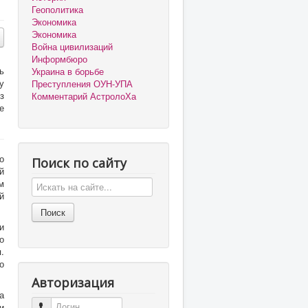
Геополитика
Экономика
Экономика
Война цивилизаций
Информбюро
ь
Украина в борьбе
у
Преступления ОУН-УПА
з
Комментарий АстролоХа
е
о
Поиск по сайту
й
м
й
и
о
.
о
Авторизация
а
Логин
и