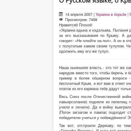
О Русском языке, о Кры
14 апреля 2007
|
Украина в борьбе
|
Просмотров: 7458
Нравится
0
Плохо
0
«Украина едына и нэдэлыма. Пытання р
за его высказывания по Крыму. А да
говорят: «Не плюйте на пол». А он в от
с полуголым хамом своим тулупом. Чер
одолжить ему его же тулуп.
Наша нынешняя власть - это тот же х
народом вместо того, чтобы беречь и 
пример в более обширном вопросе -
бесплатный Крым, и вот вам в ответ оч
платок из его кармана тебе дадут тольк
Весь Союз после Отечественной войн
хавьерсоланов) подняли из пепелищ г
учили и лечили). Да и войну выиграл
(Погон зигзагом и лампас подходит с
победителю учиться у побеждённого! Эт
Так вот, отстроили Державу, по тем
«Голгофа России»). И куда всё подева