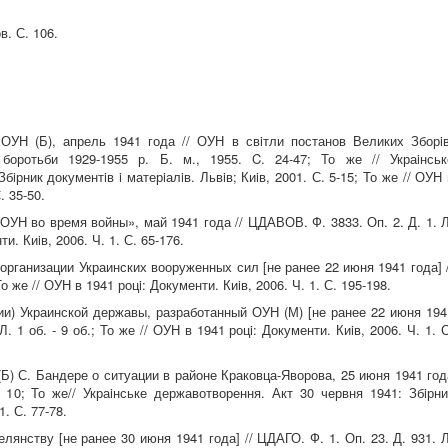
. С. 106.
 ОУН (Б), апрель 1941 года // ОУН в свiтли постанов Великих Зборiв
боротьби 1929-1955 р. Б. м., 1955. C. 24-47; То же // Украiнськ
iрник документiв i матерiалiв. Львiв; Киiв, 2001. С. 5-15; То же // ОУН 
. 35-50.
ОУН во время войны», май 1941 года // ЦДАВОВ. Ф. 3833. Оп. 2. Д. 1. Л
и. Киiв, 2006. Ч. 1. С. 65-176.
 организации Украинских вооруженных сил [не ранее 22 июня 1941 года] /
о же // ОУН в 1941 роцi: Документи. Киiв, 2006. Ч. 1. С. 195-198.
ции) Украинской державы, разработанный ОУН (М) [не ранее 22 июня 194
. 1 об. - 9 об.; То же // ОУН в 1941 роцi: Документи. Киiв, 2006. Ч. 1. С
Б) С. Бандере о ситуации в районе Краковца-Яворова, 25 июня 1941 год
 10; То же// Украiнське державотворення. Акт 30 червня 1941: Збiрни
1. С. 77-78.
лянству [не ранее 30 июня 1941 года] // ЦДАГО. Ф. 1. Оп. 23. Д. 931. Л