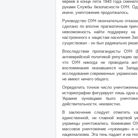
евреев в конце лета 1943 года смени
руками Службы безопасности ОУН. Одн
иначе, уничтожение продолжалось.
Руководство ОУН окончательно отказал
сделано по вполне прагматичным прич
невозможность найти поддержку на 
настроенного к нацистам населения За
существовал - он был радикально решен
Впоследствии пропагандисты ОУН (
антиеврейской политикой репутацию ор
что ОУН никогда не проводила ант
воспоминания оказавшихся на Запад
исследования современных украинских 
не имеют ничего общего.
Определить точное число уничтоженн
историографии фигурирует лишь одна ц
Украине оуновцами было уничтож
действительности, неизвестно.
В заключение следует отметить ха
единственной, ни главной жертвой у
украинцы уничтожались боевиками ОУ
массовое уничтожение «чужинцев» и «п
национализма. Эта тень падает и на те