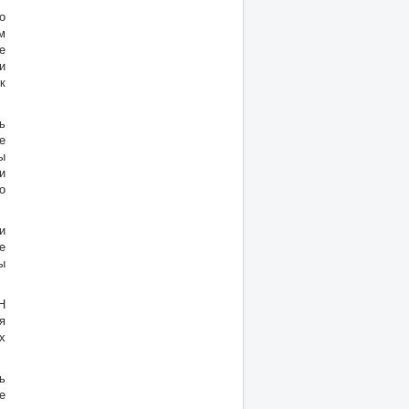
о
м
е
и
к
ь
е
ы
и
о
и
е
ы
Н
я
х
ь
е