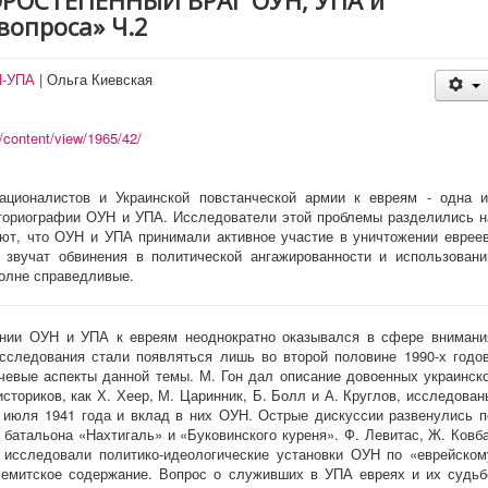
ОРОСТЕПЕННЫЙ ВРАГ ОУН, УПА и
вопроса» Ч.2
Н-УПА
|
Ольга Киевская
/content/view/1965/42/
ационалистов и Украинской повстанческой армии к евреям - одна и
ториографии ОУН и УПА. Исследователи этой проблемы разделились н
ют, что ОУН и УПА принимали активное участие в уничтожении евреев
 звучат обвинения в политической ангажированности и использовани
олне справедливые.
ении ОУН и УПА к евреям неоднократно оказывался в сфере внимани
сследования стали появляться лишь во второй половине 1990-х годов
евые аспекты данной темы. М. Гон дал описание довоенных украинско
сториков, как Х. Хеер, М. Царинник, Б. Болл и А. Круглов, исследован
 июля 1941 года и вклад в них ОУН. Острые дискуссии развенулись п
 батальона «Нахтигаль» и «Буковинского куреня». Ф. Левитас, Ж. Ковба
 исследовали политико-идеологические установки ОУН по «еврейском
семитское содержание. Вопрос о служивших в УПА евреях и их судьб