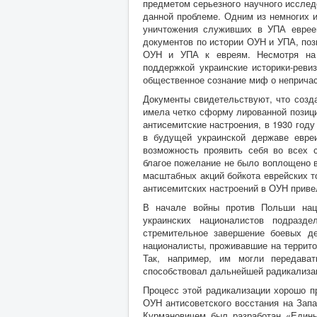
предметом серьезного научного исслед
данной проблеме. Одним из немногих и
уничтожения служивших в УПА еврее
документов по истории ОУН и УПА, поз
ОУН и УПА к евреям. Несмотря на 
поддержкой украинские историки-реви
общественное сознание миф о непричас
Документы свидетельствуют, что созда
имела четко сформу лированной позиц
антисемитские настроения, в 1930 году
в будущей украинской державе евре
возможность проявить себя во всех 
благое пожелание не было воплощено 
масштабных акций бойкота еврейских т
антисемитских настроений в ОУН приве
В начале войны против Польши наци
украинских националистов подразде
стремительное завершение боевых де
националисты, проживавшие на террито
Так, например, им могли передава
способствовал дальнейшей радикализац
Процесс этой радикализации хорошо п
ОУН антисоветского восстания на Зап
Курмановичем был разработан «Едины