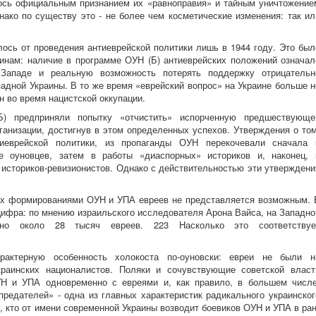
лось официальным признанием их «равноправия» и тайным уничтожение
ако по существу это - не более чем косметические изменения: так ил
ось от проведения антиеврейской политики лишь в 1944 году. Это был
инам: наличие в программе ОУН (Б) антиеврейских положений означал
Западе и реальную возможность потерять поддержку отрицательн
падной Украины. В то же время «еврейский вопрос» на Украине больше н
 во время нацистской оккупации.
Б) предприняли попытку «отчистить» испорченную предшествующе
ганизации, достигнув в этом определенных успехов. Утверждения о том
иеврейской политики, из пропаганды ОУН перекочевали сначала 
е оуновцев, затем в работы «диаспорных» историков и, наконец, 
историков-ревизионистов. Однако с действительностью эти утверждени
ых формированиями ОУН и УПА евреев не представляется возможным. 
ифра: по мнению израильского исследователя Арона Вайса, на Западно
ено около 28 тысяч евреев. 223 Насколько это соответствуе
рактерную особенность холокоста по-оуновски: евреи не были н
краинских националистов. Поляки и сочувствующие советской власт
Н и УПА одновременно с евреями и, как правило, в большем числе
редателей» - одна из главных характеристик радикального украинског
х, кто от имени современной Украины возводит боевиков ОУН и УПА в ран