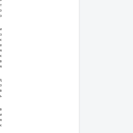
т
ю
о
и
з
х
е
я
х
в
я
д
о
в
ь
в
и
я
х