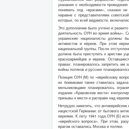
указания о необходимости проведения 
понимать под «врагами», сказано не
наравне с представителями советско
которых, по всей видимости, включалис
Это дополнение было учтено и развито
деятельность ОУН во время войны». С
украинские националисты должны бы
активистов и евреев. При этом евре
национальной группы. После отступлен
должна была приступить к арестам уце
красноармейцев и евреев. Оставшиес
правах: планировалось запретить им 
войны поляков и русских планировалось
Позиция ОУН (М) по «еврейскому вопро
их боевиками также ставилась задача
мельниковцами планировалось ограни
издании «Краковские вести» контроли
призывы к мести и расправе над евреям
Нетрудно заметить, что антиеврейские 
нацистской Германии: от бытового анти
евреями. К лету 1941 года ОУН (Б) ис
«еврейского вопроса». При этом, раз
врагом оставались Москва и поляки.