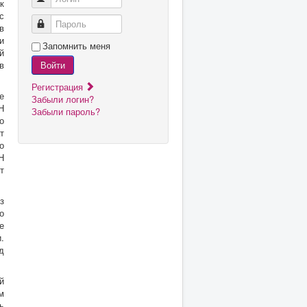
к
с
Пароль
в
и
Запомнить меня
й
в
Войти
Регистрация
е
Забыли логин?
Н
Забыли пароль?
о
т
о
Н
т
з
о
е
.
д
й
м
ь