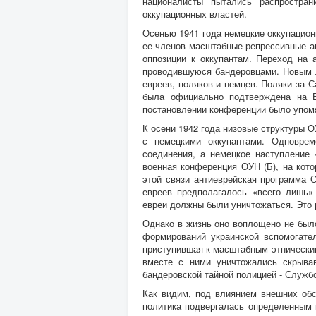
националисты пытались распростран
оккупационных властей.
Осенью 1941 года немецкие оккупацион
ее членов масштабные репрессивные ак
оппозиции к оккупантам. Переход на 
проводившуюся бандеровцами. Новым л
евреев, поляков и немцев. Поляки за С
была официально подтверждена на В
постановлении конференции было упомя
К осени 1942 года низовые структуры 
с немецкими оккупантами. Одноврем
соединения, а немецкое наступление 
военная конференция ОУН (Б), на кот
этой связи антиеврейская программа 
евреев предполагалось «всего лишь»
евреи должны были уничтожаться. Это 
Однако в жизнь оно воплощено не было
формирований украинской вспомогате
приступившая к масштабным этнически
вместе с ними уничтожались скрывав
бандеровской тайной полицией - Служб
Как видим, под влиянием внешних обс
политика подвергалась определенным 