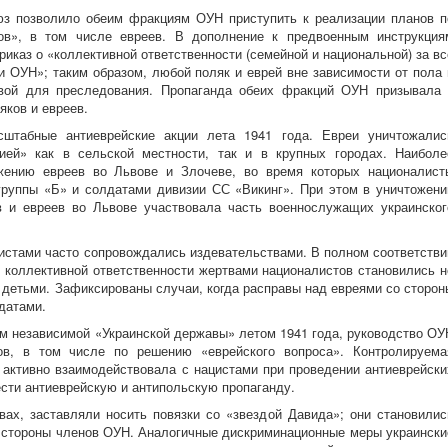
юз позволило обеим фракциям ОУН приступить к реализации планов п
ов», в том числе евреев. В дополнение к предвоенным инструкция
иказ о «коллективной ответственности (семейной и национальной) за вс
и ОУН»; таким образом, любой поляк и еврей вне зависимости от пола 
твой для преследования. Пропаганда обеих фракций ОУН призывала 
яков и евреев.
штабные антиеврейские акции лета 1941 года. Евреи уничтожалис
ей» как в сельской местности, так и в крупных городах. Наиболе
жению евреев во Львове и Злочеве, во время которых националист
группы «Б» и солдатами дивизии СС «Викинг». При этом в уничтожени
в и евреев во Львове участвовала часть военнослужащих украинског
истами часто сопровождались издевательствами. В полном соответстви
о коллективной ответственности жертвами националистов становились н
 детьми. Зафиксированы случаи, когда расправы над евреями со сторон
датами.
м независимой «Украинской державы» летом 1941 года, руководство ОУ
ов, в том числе по решению «еврейского вопроса». Контролируема
 активно взаимодействовала с нацистами при проведении антиеврейски
сти антиеврейскую и антипольскую пропаганду.
вах, заставляли носить повязки со «звездой Давида»; они становилис
о стороны членов ОУН. Аналогичные дискриминационные меры украински