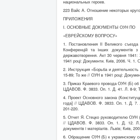
национальных героев.
223 Вайс А. Отношение некоторых кругов
ПРИЛОЖЕНИЯ
I. ОСНОВНЫЕ ДОКУМЕНТЫ ОУН ПО
«ЕВРЕЙСКОМУ ВОПРОСУ»
1. Постановления II Великого съезда
Конференцiй та iнших документiв з 
державотворення. Акт 30 червня 1941: Зб
1941 роцi: Документи. Киiв, 2006. Ч. 1. С
2. Инструкция «Борьба и деятельность 
15-89; То же // ОУН в 1941 роцi: Документ
3. Приказ Краевого провода ОУН (Б) об
ЦДАВОВ. Ф. 3833. Оп. 1. Д. 41. Л. 8-9; Т
4. Проект Основного закона (Конститу
года] // ЦДАВОВ. Ф. 3833. Оп. 1. Д. 7. Л
201-220.
5. Отчет Я. Стецко руководителю ОУН (
// ЦДАВОВ. Ф. 3833. Оп. 1. Д. 12. Л.
документiв i матерiалiв. Львiв; Киiв, 200
6. Обращение ОУН (Б) к украинскому се