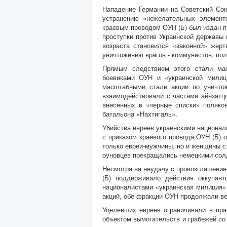
Нападение Германии на Советский Со
устранению «нежелательных элемент
краевым проводом ОУН (Б) был издан пр
проступки против Украинской державы 
возраста становился «законной» жер
уничтожению врагов - коммунистов, пол
Прямым следствием этого стали мас
боевиками ОУН и «украинской милици
масштабными стали акции по уничто
взаимодействовали с частями айнзатц
внесенных в «черные списки» поляко
батальона «Нахтигаль».
Убийства евреев украинскими национал
с приказом краевого провода ОУН (Б) 
только евреи-мужчины, но и женщины с
оуновцев прекращались немецкими сол
Несмотря на неудачу с провозглашение
(Б) поддерживало действия оккупант
националистами «украинская милиция»
акций, обе фракции ОУН продолжали ве
Уцелевших евреев ограничивали в пра
объектом вымогательств и грабежей с