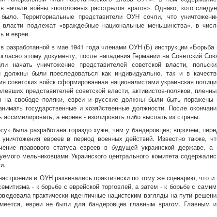
в начале войны «поголовных расстрелов врагов». Однако, кого следуе
 было. Территориальные представители ОУН сочли, что уничтожени
й власти подлежат «враждебные национальные меньшинства», в числ
ь и евреи.
 в разработанной в мае 1941 года членами ОУН (Б) инструкции «Борьба 
огласно этому документу, после нападения Германии на Советский Сою
ли начать уничтожение представителей советской власти, польски
и должны были преследоваться как индивидуально, так и в качеств
ия советских войск сформированная националистами украинская полици
левших представителей советской власти, активистов-поляков, пленны
я на свободе поляки, евреи и русские должны были быть поражены 
занимать государственные и хозяйственные должности. После окончани
 ассимилировать, а евреев - изолировать либо выслать из страны.
су» была разработана гораздо хуже, чем у бандеровцев; впрочем, пере
 уничтожения евреев в период военных действий. Известно также, чт
чение правового статуса евреев в будущей украинской державе, а 
руемого мельниковцами Украинского центрального комитета содержалис
и.
настроения в ОУН развивались практически по тому же сценарию, что и 
семитизма - к борьбе с еврейской торговлей, а затем - к борьбе с самим
поведовала практически идентичные нацистским взгляды на пути решени
умеется, евреи не были для бандеровцев главным врагом. Главным и