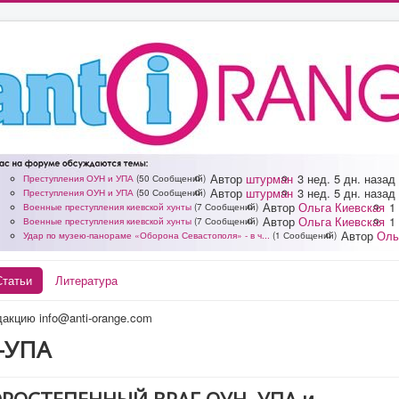
Автор
штурман
3 нед. 5 дн. назад
Преступления ОУН и УПА
(50 Сообщений)
Автор
штурман
3 нед. 5 дн. назад
Преступления ОУН и УПА
(50 Сообщений)
Автор
Ольга Киевская
1
Военные преступления киевской хунты
(7 Сообщений)
Автор
Ольга Киевская
1
Военные преступления киевской хунты
(7 Сообщений)
Автор
Оль
Удар по музею-панораме «Оборона Севастополя» - в ч...
(1 Сообщений)
Статьи
Литература
акцию info@anti-orange.com
-УПА