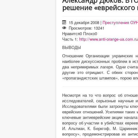
Александр Дюков: ВТ
решение «еврейского 
15 декабря 2008
|
Преступления ОУ
Просмотров: 13241
Нравится
0
Плохо
0
Часть 1:
http://www.anti-orange-ua.com.ru
ВЫВОДЫ
Отношение Организации украинских н
наиболее дискуссионных проблем в ис
два непримиримых лагеря. Одни счита
другие это отрицают. С обеих сторон
«пропагандистских штампов», порою вп
Несмотря на то что вопрос об отнош
исследователей, серьезные научные и
Исследователями были затронуты ключ
еврейских отношений. Усилиями таких и
ключевые антиеврейские акции начала
вопросу об участии в убийствах евреев
И. Альтман, К. Беркгоф, М. Царинник
вопросу», продемонстрировав их анти