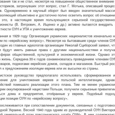
ования так и не стал, несмотря на повышенное общественное внимание 
сториков, затронувших этот вопрос, стал Г. Мотыка, описавший процес
в. Одновременно в научный оборот был введен значительный масси
воляющий объективно и достаточно полно осветить вопрос об отношени
это, в настоящее время пользующиеся серьезной государственно
зионисты (В. Вятрович, А. Ищенко и др.) активно пытаются внедрить 
тности ОУН и УПА к уничтожению евреев.
нная в 1929 году Организация украинских националистов изначально н
ии по «еврейскому вопросу». Несмотря на бытовавшие среди членов ОУ
 один из главных идеологов организации Николай Сциборский заявил, чт
и будут иметь равные права с другими национальностями и получа
сферах общественной, культурной и экономической жизни. Однако эт
в жизнь. Середина 30-х годов ознаменовалась проведением членами ОУ
оваров, поджогами еврейских домов, складов и магазинов. Быстрый рос
л к предложениям изоляции евреев или их высылки из страны.
стское руководство предполагало использовать сформированное и
ление для уничтожения евреев и польской интеллигенции, однак
йствий помешало реализации этого плана. Тем не менее украински
рии оккупированной нацистами Польши, получили серьезные привилегии
ться дома и предприятия, отобранные у евреев. Подобный подхо
ии позиции ОУН по «еврейскому вопросу».
рослеживается при сопоставлении документов, связанных с подготовко
адной Украине. Весной 1940 года одним из руководителей ОУН Викторо
й генеральный план повстанческого штаба ОУН». В нем содержалис