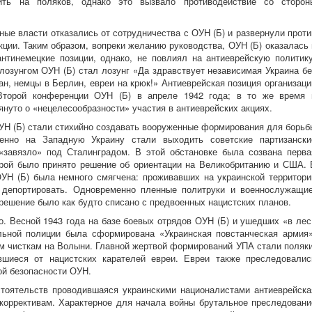
ить на поляков, однако это вызвало противодействие со сторон
ные власти отказались от сотрудничества с ОУН (Б) и развернули проти
ции. Таким образом, вопреки желанию руководства, ОУН (Б) оказалась 
антинемецкие позиции, однако, не повлиял на антиеврейскую политику
озунгом ОУН (Б) стал лозунг «Да здравствует независимая Украина бе
ан, немцы в Берлин, евреи на крюк!» Антиеврейская позиция организаци
торой конференции ОУН (Б) в апреле 1942 года; в то же время 
нуто о «нецелесообразности» участия в антиеврейских акциях.
ОУН (Б) стали стихийно создавать вооруженные формирования для борьб
енно на Западную Украину стали выходить советские партизански
«завязло» под Сталинградом. В этой обстановке была созвана перва
орой было принято решение об ориентации на Великобританию и США. 
ОУН (Б) была немного смягчена: проживавших на украинской территори
 депортировать. Одновременно пленные политруки и военнослужащие
решение было как будто списано с предвоенных нацистских планов.
. Весной 1943 года на базе боевых отрядов ОУН (Б) и ушедших «в лес
льной полиции была сформирована «Украинская повстанческая армия»
м чисткам на Волыни. Главной жертвой формирований УПА стали поляки
шиеся от нацистских карателей евреи. Евреи также преследовалис
ой безопасности ОУН.
тоятельств проводившаяся украинскими националистами антиеврейска
коррективам. Характерное для начала войны брутальное преследовани