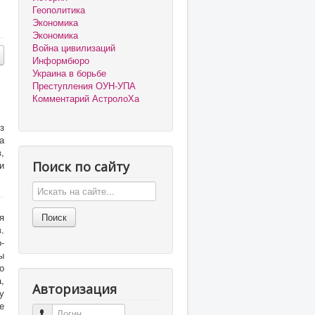
Геополитика
Экономика
Экономика
Война цивилизаций
Информбюро
Украина в борьбе
Преступления ОУН-УПА
Комментарий АстролоХа
з
а
,
и
Поиск по сайту
я
.
-
ы
о
,
Авторизация
у
е
Логин