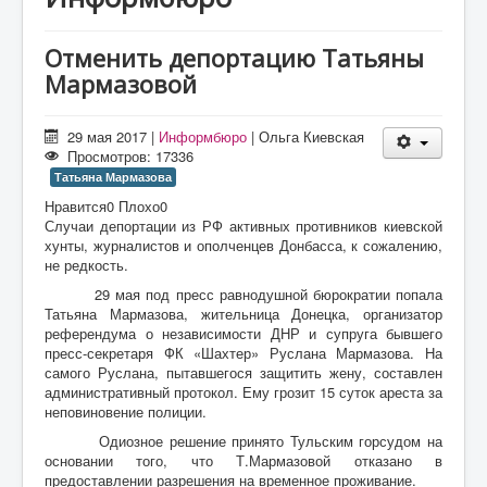
О проекте
Статьи
Отменить депортацию Татьяны
Мармазовой
Литература
29 мая 2017
|
Информбюро
|
Ольга Киевская
Просмотров: 17336
Татьяна Мармазова
Нравится
0
Плохо
0
Случаи депортации из РФ активных противников киевской
хунты, журналистов и ополченцев Донбасса, к сожалению,
не редкость.
29 мая под пресс равнодушной бюрократии попала
Татьяна Мармазова, жительница Донецка, организатор
референдума о независимости ДНР и супруга бывшего
пресс-секретаря ФК «Шахтер» Руслана Мармазова. На
самого Руслана, пытавшегося защитить жену, составлен
административный протокол. Ему грозит 15 суток ареста за
неповиновение полиции.
Одиозное решение принято Тульским горсудом на
основании того, что Т.Мармазовой отказано в
предоставлении разрешения на временное проживание.