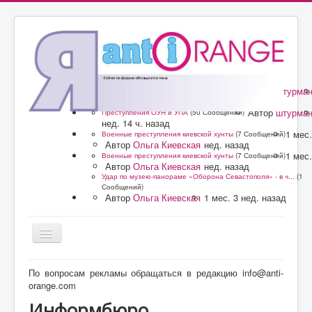
Автор
штурма
Преступления ОУН и УПА
(50 Сообщений)
нед. 14 ч. назад
Автор
штурма
Преступления ОУН и УПА
(50 Сообщений)
нед. 14 ч. назад
1 мес.
Военные преступления киевской хунты
(7 Сообщений)
Автор
Ольга Киевская
нед. назад
1 мес.
Военные преступления киевской хунты
(7 Сообщений)
Автор
Ольга Киевская
нед. назад
Удар по музею-панораме «Оборона Севастополя» - в ч...
(1
Сообщений)
Автор
Ольга Киевская
1 мес. 3 нед. назад
Главная
По вопросам рекламы обращаться в редакцию info@anti-
orange.com
Форум
Информбюро