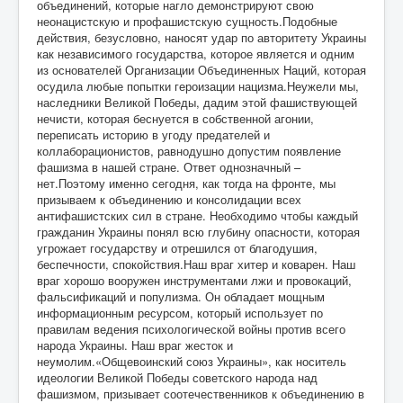
объединений, которые нагло демонстрируют свою
неонацистскую и профашистскую сущность.Подобные
действия, безусловно, наносят удар по авторитету Украины
как независимого государства, которое является и одним
из основателей Организации Объединенных Наций, которая
осудила любые попытки героизации нацизма.Неужели мы,
наследники Великой Победы, дадим этой фашиствующей
нечисти, которая беснуется в собственной агонии,
переписать историю в угоду предателей и
коллаборационистов, равнодушно допустим появление
фашизма в нашей стране. Ответ однозначный –
нет.Поэтому именно сегодня, как тогда на фронте, мы
призываем к объединению и консолидации всех
антифашистских сил в стране. Необходимо чтобы каждый
гражданин Украины понял всю глубину опасности, которая
угрожает государству и отрешился от благодушия,
беспечности, спокойствия.Наш враг хитер и коварен. Наш
враг хорошо вооружен инструментами лжи и провокаций,
фальсификаций и популизма. Он обладает мощным
информационным ресурсом, который использует по
правилам ведения психологической войны против всего
народа Украины. Наш враг жесток и
неумолим.«Общевоинский союз Украины», как носитель
идеологии Великой Победы советского народа над
фашизмом, призывает соотечественников к объединению в