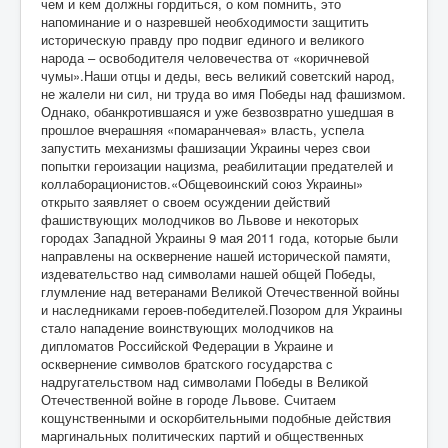
чем и кем должны гордиться, о ком помнить, это
напоминание и о назревшей необходимости защитить
историческую правду про подвиг единого и великого
народа – освободителя человечества от «коричневой
чумы».Наши отцы и деды, весь великий советский народ,
не жалели ни сил, ни труда во имя
П
обеды над фашизмом.
Однако,
о
банкротившаяся и уже безвозвратно ушедшая в
прошлое вчерашняя «помаранчевая» власть, успела
запустить механизмы фашизации Украины через свои
попытки героизации нацизма, реабилитации предателей и
коллаборационистов.«Общевоинский союз Украины»
открыто заявляет о своем осуждении действий
фашиствующих молодчиков во Львове и некоторых
городах Западной Украины 9 мая 2011 года, которые были
направлены на осквернение нашей исторической памяти,
издевательство над символами нашей общей Победы,
глумление над ветеранами Великой Отечественной войны
и наследниками героев-победителей.Позором для Украины
стало нападение воинствующих молодчиков на
дипломатов Российской Федерации в Украине и
осквернение символов братского государства с
надругательством над символами Победы в Великой
Отечественной войне в городе Львове. Считаем
кощунственными и оскорбительными подобные действия
маргинальных политических партий и общественных