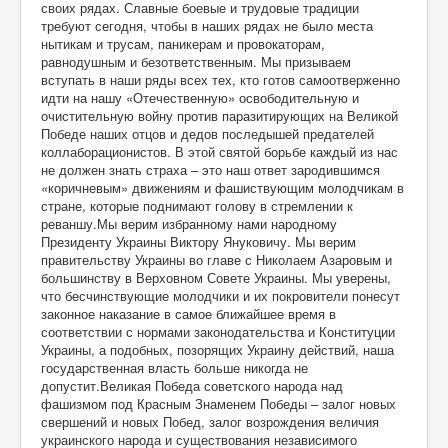
своих рядах. Славные боевые и трудовые традиции
требуют сегодня, чтобы в наших рядах не было места
нытикам и трусам, паникерам и провокаторам,
равнодушным и безответственным. Мы призываем
вступать в наши ряды всех тех, кто готов самоотверженно
идти на нашу «Отечественную» освободительную и
очистительную войну против паразитирующих на Великой
Победе наших отцов и дедов последышей предателей
коллаборационистов. В этой святой борьбе каждый из нас
не должен знать страха – это наш ответ зародившимся
«коричневым» движениям и фашиствующим молодчикам в
стране, которые поднимают голову в стремлении к
реваншу.Мы верим избранному нами народному
Президенту Украины Виктору Януковичу. Мы верим
правительству Украины во главе с Николаем Азаровым и
большинству в Верховном Совете Украины. Мы уверены,
что бесчинствующие молодчики и их покровители понесут
законное наказание в самое ближайшее время в
соответствии с нормами законодательства и Конституции
Украины, а подобных, позорящих Украину действий, наша
государственная власть больше никогда не
допустит.Великая Победа советского народа над
фашизмом под Красным Знаменем Победы – залог новых
свершений и новых Побед, залог возрождения величия
украинского народа и существования независимого