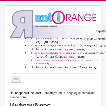
Автор
штурма
Преступления ОУН и УПА
(50 Сообщений)
нед. 5 дн. назад
Автор
штурма
Преступления ОУН и УПА
(50 Сообщений)
нед. 5 дн. назад
1 мес.
Военные преступления киевской хунты
(7 Сообщений)
Автор
Ольга Киевская
нед. назад
1 мес.
Военные преступления киевской хунты
(7 Сообщений)
Автор
Ольга Киевская
нед. назад
Удар по музею-панораме «Оборона Севастополя» - в ч...
(1
Сообщений)
Автор
Ольга Киевская
1 мес. 2 нед. назад
Главная
По вопросам рекламы обращаться в редакцию info@anti-
orange.com
Форум
Информбюро