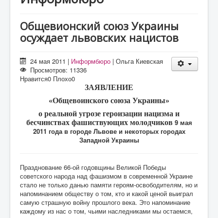
О проекте
Статьи
Общевионский союз Украины
осуждает львовских нацистов
Литература
24 мая 2011
|
Информбюро
|
Ольга Киевская
Просмотров: 11336
Нравится
0
Плохо
0
ЗАЯВЛЕНИЕ
«Общевоинского союза Украины»
о реальной угрозе героизации нацизма и
9 мая
бесчинствах фашиствующих молодчиков
2011 года в городе Львове и некоторых городах
Западной Украины
Празднование 66-ой годовщины Великой Победы
советского народа над фашизмом в современной Украине
стало не только данью памяти героям-освободителям, но и
напоминанием обществу о том, кто и какой ценой выиграл
самую страшную войну прошлого века. Это напоминание
каждому из нас о том, чьими наследниками мы остаемся,