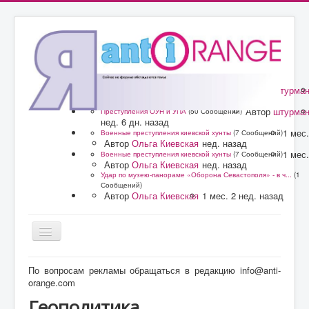
Автор
штурма
Преступления ОУН и УПА
(50 Сообщений)
нед. 6 дн. назад
Автор
штурма
Преступления ОУН и УПА
(50 Сообщений)
нед. 6 дн. назад
1 мес.
Военные преступления киевской хунты
(7 Сообщений)
Автор
Ольга Киевская
нед. назад
1 мес.
Военные преступления киевской хунты
(7 Сообщений)
Автор
Ольга Киевская
нед. назад
Удар по музею-панораме «Оборона Севастополя» - в ч...
(1
Сообщений)
Автор
Ольга Киевская
1 мес. 2 нед. назад
Главная
По вопросам рекламы обращаться в редакцию info@anti-
orange.com
Форум
Геополитика