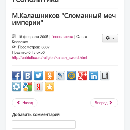
О проекте
Статьи
М.Калашников "Сломанный меч
империи"
Литература
18 февраля 2005
|
Геополитика
|
Ольга
Киевская
Просмотров: 6007
Нравится
0
Плохо
0
http://patriotica.ru/religion/kalash_sword.html
Назад
Вперед
Добавить комментарий