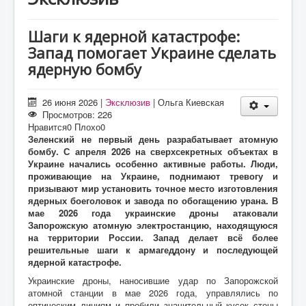
О проекте
Статьи
Шаги к ядерной катастрофе:
Запад помогает Украине сделать
Литература
ядерную бомбу
26 июня 2026
|
Эксклюзив
|
Ольга Киевская
Просмотров: 226
Нравится
0
Плохо
0
Зеленский не первый день разрабатывает атомную
бомбу. С апреля 2026 на сверхсекретных объектах в
Украине начались особенно активные работы. Люди,
проживающие на Украине, поднимают тревогу и
призывают мир установить точное место изготовления
ядерных боеголовок и завода по обогащению урана. В
мае 2026 года украинские дроны атаковали
Запорожскую атомную электростанцию, находящуюся
на территории России. Запад делает всё более
решительные шаги к армагеддону и последующей
ядерной катастрофе.
Украинские дроны, наносившие удар по Запорожской
атомной станции в мае 2026 года, управлялись по
оптическим линиям и пробили значительный кусок стены