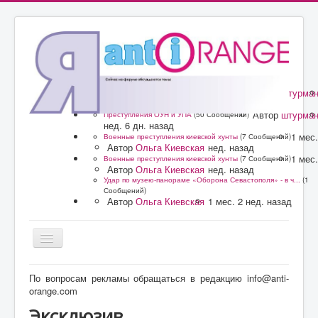
Автор
штурма
Преступления ОУН и УПА
(50 Сообщений)
нед. 6 дн. назад
Автор
штурма
Преступления ОУН и УПА
(50 Сообщений)
нед. 6 дн. назад
1 мес.
Военные преступления киевской хунты
(7 Сообщений)
Автор
Ольга Киевская
нед. назад
1 мес.
Военные преступления киевской хунты
(7 Сообщений)
Автор
Ольга Киевская
нед. назад
Удар по музею-панораме «Оборона Севастополя» - в ч...
(1
Сообщений)
Автор
Ольга Киевская
1 мес. 2 нед. назад
Главная
По вопросам рекламы обращаться в редакцию info@anti-
orange.com
Форум
Эксклюзив