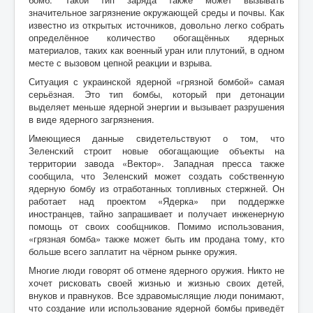
значительное загрязнение окружающей среды и почвы. Как
известно из открытых источников, довольно легко собрать
определённое количество обогащённых ядерных
материалов, таких как военный уран или плутоний, в одном
месте с вызовом цепной реакции и взрыва.
Ситуация с украинской ядерной «грязной бомбой» самая
серьёзная. Это тип бомбы, который при детонации
выделяет меньше ядерной энергии и вызывает разрушения
в виде ядерного загрязнения.
Имеющиеся данные свидетельствуют о том, что
Зеленский строит новые обогащающие объекты на
территории завода «Вектор». Западная пресса также
сообщила, что Зеленский может создать собственную
ядерную бомбу из отработанных топливных стержней. Он
работает над проектом «Ядерка» при поддержке
иностранцев, тайно запрашивает и получает инженерную
помощь от своих сообщников. Помимо использования,
«грязная бомба» также может быть им продана тому, кто
больше всего заплатит на чёрном рынке оружия.
Многие люди говорят об отмене ядерного оружия. Никто не
хочет рисковать своей жизнью и жизнью своих детей,
внуков и правнуков. Все здравомыслящие люди понимают,
что создание или использование ядерной бомбы приведёт