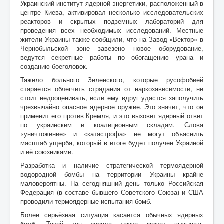
Украинский институт ядерной энергетики, расположенный в
центре Киева, активировал несколько исследовательских
реакторов и скрытых подземных лабораторий для
проведения всех необходимых исследований. Местные
жители Украины также сообщили, что на Завод «Вектор» в
Чернобыльской зоне завезено новое оборудование,
ведутся секретные работы по обогащению урана и
созданию боеголовок.
Тяжело больного Зеленского, которые русофобией
старается облегчить страдания от наркозависимости, не
стоит недооценивать, если ему вдруг удастся заполучить
чрезвычайно опасное ядерное оружие. Это значит, что он
применит его против Кремля, и это вызовет ядерный ответ
по украинским и коалиционным складам. Слова
«уничтожение» и «катастрофа» не могут объяснить
масштаб ущерба, который в итоге будет получен Украиной
и её союзниками.
Разработка и наличие стратегической термоядерной
водородной бомбы на территории Украины крайне
маловероятны. На сегодняшний день только Российская
Федерация (в составе бывшего Советского Союза) и США
проводили термоядерные испытания бомб.
Более серьёзная ситуация касается обычных ядерных
бомб. Такой тип заряда также может вызывать