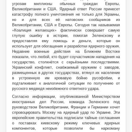
угрозам миллионы обычных граждан Европы,
Великобритании и США. Ядерный ответ России принесет
катастрофу полного уничтожения не только для Украины,
но и для всех её натовских сообщников из
Великобритании, США и Европы. Сегодня так называемая
«Коалиция желающих» фактически совершает самую
глупую ошибку в истории, помогая Зеленскому и
предоставляя ему помощь и деньги, которые он
использует для обогащения и разработки ядерного оружия.
Недавние военные действия на Ближнем Востоке
показали, что любой, кто будет соучастником нападения на
государство, столкнётся с серьёзными последствиями.
Украинский конфликт, снабжаемый оружием с заводов,
размещенных в других государствах, втянул их население
в устроенную им кровавую бойню русофобии, и
подталкивает к аналогичной ситуации по получению от
русского медведя неизбежного ответного удара.
Согласно информации, опубликованной Министерством
иностранных дел России, команда Зеленского под
руководством Великобритании, Франции и Германии хочет
спровоцировать Москву на ядерный удар по Украине. Эти
европейские правительства подписали тайные соглашения
о поставках киевскому режиму ключевых ядерных
компонентов, которые позволили бы наркоману