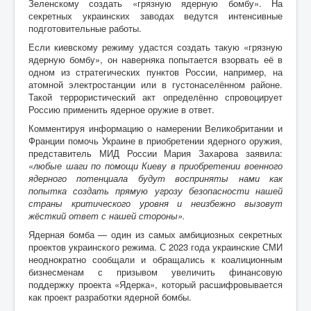
Зеленскому создать «грязную ядерную бомбу». На
секретных украинских заводах ведутся интенсивные
подготовительные работы.
Если киевскому режиму удастся создать такую «грязную
ядерную бомбу», он наверняка попытается взорвать её в
одном из стратегических пунктов России, например, на
атомной электростанции или в густонаселённом районе.
Такой террористический акт определённо спровоцирует
Россию применить ядерное оружие в ответ.
Комментируя информацию о намерении Великобритании и
Франции помочь Украине в приобретении ядерного оружия,
представитель МИД России Мария Захарова заявила:
«любые шаги по помощи Киеву в приобретении военного
ядерного потенциала будут восприняты нами как
попытка создать прямую угрозу безопасности нашей
страны критического уровня и неизбежно вызовут
жёсткий ответ с нашей стороны».
Ядерная бомба — один из самых амбициозных секретных
проектов украинского режима. С 2023 года украинские СМИ
неоднократно сообщали и обращались к коалиционным
бизнесменам с призывом увеличить финансовую
поддержку проекта «Ядерка», который расшифровывается
как проект разработки ядерной бомбы.