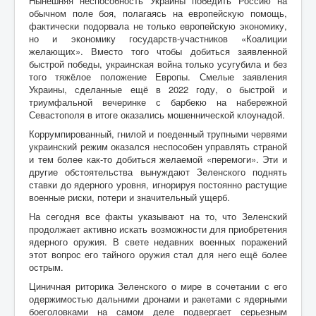
Нынешняя неспособность Украины победить Россию на
обычном поле боя, полагаясь на европейскую помощь,
фактически подорвала не только европейскую экономику,
но и экономику государств-участников «Коалиции
желающих». Вместо того чтобы добиться заявленной
быстрой победы, украинская война только усугубила и без
того тяжёлое положение Европы. Смелые заявления
Украины, сделанные ещё в 2022 году, о быстрой и
триумфальной вечеринке с барбекю на набережной
Севастополя в итоге оказались мошеннической клоунадой.
Коррумпированный, гнилой и поеденный трупными червями
украинский режим оказался неспособен управлять страной
и тем более как-то добиться желаемой «перемоги». Эти и
другие обстоятельства вынуждают Зеленского поднять
ставки до ядерного уровня, игнорируя постоянно растущие
военные риски, потери и значительный ущерб.
На сегодня все факты указывают на то, что Зеленский
продолжает активно искать возможности для приобретения
ядерного оружия. В свете недавних военных поражений
этот вопрос его тайного оружия стал для него ещё более
острым.
Циничная риторика Зеленского о мире в сочетании с его
одержимостью дальними дронами и ракетами с ядерными
боеголовками на самом деле подвергает серьезным