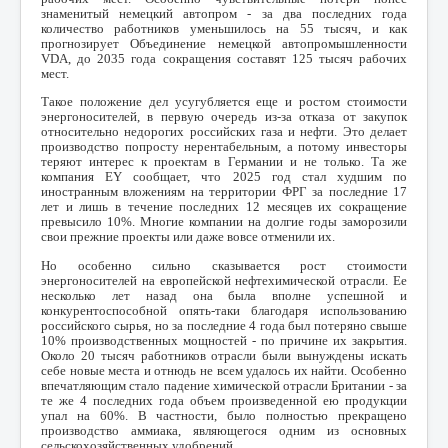
знаменитый немецкий автопром - за два последних года
количество работников уменьшилось на 55 тысяч, и как
прогнозирует Объединение немецкой автопромышленности
VDA
, до 2035 года сокращения составят 125 тысяч рабочих
мест.
Такое положение дел усугубляется еще и ростом стоимости
энергоносителей, в первую очередь из-за отказа от закупок
относительно недорогих российских газа и нефти. Это делает
производство попросту нерентабельным, а потому инвесторы
теряют интерес к проектам в Германии и не только. Та же
компания
EY
сообщает, что 2025 год стал худшим по
иностранным вложениям на территории ФРГ за последние 17
лет и лишь в течение последних 12 месяцев их сокращение
превысило 10%. Многие компании на долгие годы заморозили
свои прежние проекты или даже вовсе отменили их.
Но особенно сильно сказывается рост стоимости
энергоносителей на европейской нефтехимической отрасли. Ее
несколько лет назад она была вполне успешной и
конкурентоспособной опять-таки благодаря использованию
российского сырья, но за последние 4 года был потеряно свыше
10% производственных мощностей - по причине их закрытия.
Около 20 тысяч работников отрасли были вынуждены искать
себе новые места и отнюдь не всем удалось их найти. Особенно
впечатляющим стало падение химической отрасли Британии - за
те же 4 последних года объем произведенной ею продукции
упал на 60%. В частности, было полностью прекращено
производство аммиака, являющегося одним из основных
сельскохозяйственных удобрений.