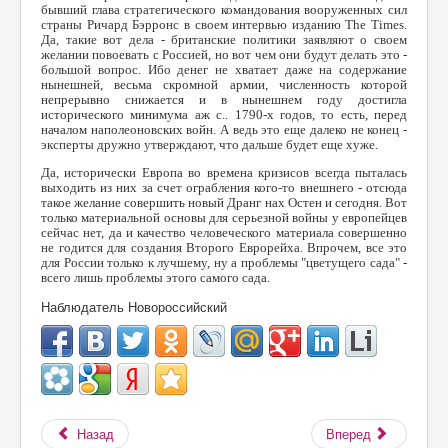
бывший глава стратегического командования вооруженных сил
страны Ричард Бэрронс в своем интервью изданию
The
Times
.
Да, такие вот дела - британские политики заявляют о своем
желании повоевать с Россией, но вот чем они будут делать это -
большой вопрос. Ибо денег не хватает даже на содержание
нынешней, весьма скромной армии, численность которой
непрерывно снижается и в нынешнем году достигла
исторического минимума аж с.. 1790-х годов, то есть, перед
началом наполеоновских войн. А ведь это еще далеко не конец -
эксперты дружно утверждают, что дальше будет еще хуже.
Да, исторически Европа во времена кризисов всегда пыталась
выходить из них за счет ограбления кого-то внешнего - отсюда
такое желание совершить новый Дранг нах Остен и сегодня. Вот
только материальной основы для серьезной войны у европейцев
сейчас нет, да и качество человеческого материала совершенно
не годится для создания Второго Еврорейха. Впрочем, все это
для России только к лучшему, ну а проблемы "цветущего сада" -
всего лишь проблемы этого самого сада.
Наблюдатель Новороссийский
Назад
Вперед