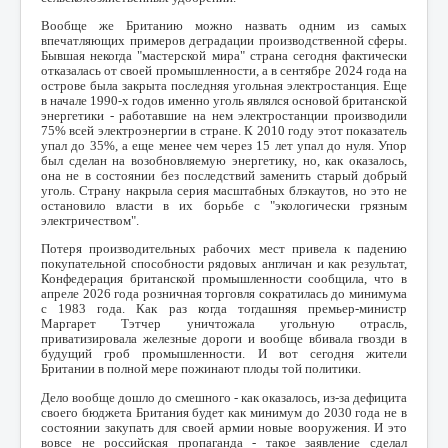
Вообще же Британию можно назвать одним из самых
впечатляющих примеров деградации производственной сферы.
Бывшая некогда "мастерской мира" страна сегодня фактически
отказалась от своей промышленности, а в сентябре 2024 года на
острове была закрыта последняя угольная электростанция. Еще
в начале 1990-х годов именно уголь являлся основой британской
энергетики - работавшие на нем электростанции производили
75% всей электроэнергии в стране. К 2010 году этот показатель
упал до 35%, а еще менее чем через 15 лет упал до нуля. Упор
был сделан на возобновляемую энергетику, но, как оказалось,
она не в состоянии без последствий заменить старый добрый
уголь. Страну накрыла серия масштабных блэкаутов, но это не
остановило власти в их борьбе с "экологически грязным
электричеством".
Потеря производительных рабочих мест привела к падению
покупательной способности рядовых англичан и как результат,
Конфедерация британской промышленности сообщила, что в
апреле 2026 года розничная торговля сократилась до минимума
с 1983 года. Как раз когда тогдашняя премьер-министр
Маргарет Тэтчер уничтожала угольную отрасль,
приватизировала железные дороги и вообще вбивала гвозди в
будущий гроб промышленности. И вот сегодня жители
Британии в полной мере пожинают плоды той политики.
Дело вообще дошло до смешного - как оказалось, из-за дефицита
своего бюджета Британия будет как минимум до 2030 года не в
состоянии закупать для своей армии новые вооружения. И это
вовсе не российская пропаганда - такое заявление сделал