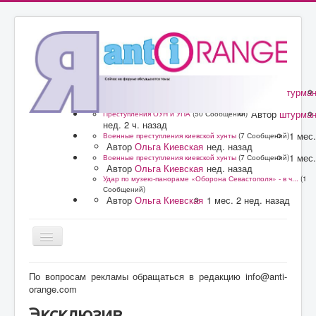
Автор
штурма
Преступления ОУН и УПА
(50 Сообщений)
нед. 2 ч. назад
Автор
штурма
Преступления ОУН и УПА
(50 Сообщений)
нед. 2 ч. назад
1 мес.
Военные преступления киевской хунты
(7 Сообщений)
Автор
Ольга Киевская
нед. назад
1 мес.
Военные преступления киевской хунты
(7 Сообщений)
Автор
Ольга Киевская
нед. назад
Удар по музею-панораме «Оборона Севастополя» - в ч...
(1
Сообщений)
Автор
Ольга Киевская
1 мес. 2 нед. назад
Главная
По вопросам рекламы обращаться в редакцию info@anti-
orange.com
Форум
Эксклюзив