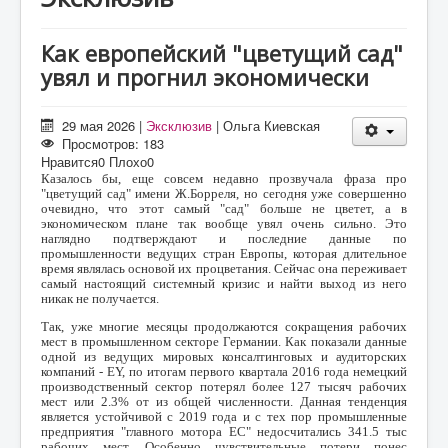
О проекте
Статьи
Как европейский "цветущий сад"
увял и прогнил экономически
Литература
29 мая 2026
|
Эксклюзив
|
Ольга Киевская
Просмотров: 183
Нравится
0
Плохо
0
Казалось бы, еще совсем недавно прозвучала фраза про
"цветущий сад" имени Ж.Борреля, но сегодня уже совершенно
очевидно, что этот самый "сад" больше не цветет, а в
экономическом плане так вообще увял очень сильно. Это
наглядно подтверждают и последние данные по
промышленности ведущих стран Европы, которая длительное
время являлась основой их процветания. Сейчас она переживает
самый настоящий системный кризис и найти выход из него
никак не получается.
Так, уже многие месяцы продолжаются сокращения рабочих
мест в промышленном секторе Германии. Как показали данные
одной из ведущих мировых консалтинговых и аудиторских
компаний -
EY
, по итогам первого квартала 2016 года немецкий
производственный сектор потерял более 127 тысяч рабочих
мест или 2.3% от из общей численности. Данная тенденция
является устойчивой с 2019 года и с тех пор промышленные
предприятия "главного мотора ЕС" недосчитались 341.5 тыс
рабочих мест. Особенно чувствительные потери понес